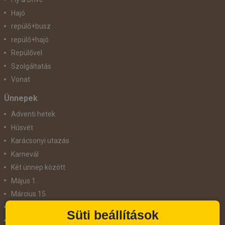
Hajó
repülő+busz
repülő+hajó
Repülővel
Szolgáltatás
Vonat
Ünnepek
Adventi hetek
Húsvét
Karácsonyi utazás
Karnevál
Két ünnep között
Május 1.
Március 15.
Mikulás
Süti beállítások
Nőnap