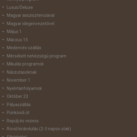
Luxus/Deluxe
Magyar asszisztenciával
Magyar idegenvezetővel
Május 1
Március 15
Medencés szállás
Mérsékelt nehézségű program
Mikulás programok
Nászutasoknak
November 1
Nyelvtanfolyamok
Október 23
Pályaszállás
Pünkösdi út
Repülj és vezess
Rövid kirándulás (2-3 napos utak)
Síbérlettel