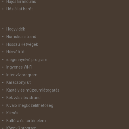
Hajós kirándulás
Háziállat barát
Hegyvidék
Homokos strand
Hosszú Hétvégék
Húsvéti út
idegennyelvű program
Ingyenes Wi-Fi
Intenzív program
Karácsonyi út
Kastély és múzeumlátogatás
Kék zászlós strand
Kiváló megközelíthetőség
Klímás
Kultúra és történelem
Könnyű program