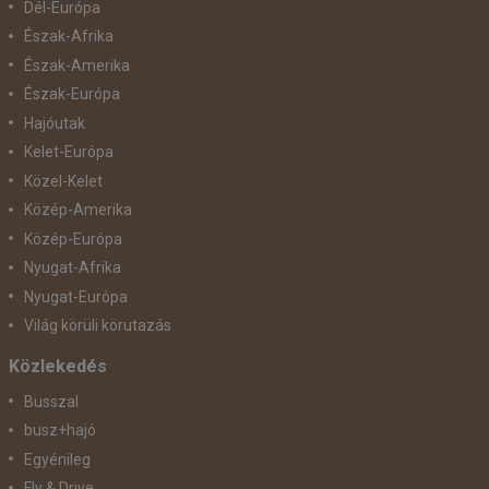
Dél-Európa
Észak-Afrika
Észak-Amerika
Észak-Európa
Hajóutak
Kelet-Európa
Közel-Kelet
Közép-Amerika
Közép-Európa
Nyugat-Afrika
Nyugat-Európa
Világ körüli körutazás
Közlekedés
Busszal
busz+hajó
Egyénileg
Fly & Drive