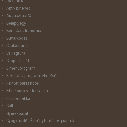
Adventi út
Aktív pihenés
Augusztus 20
Belépőjegy
Bor - Gasztronómia
Búvárkodás
Családbarát
Csillagtúra
Csoportos út
Élményprogram
Fakultatív program lehetőség
Felnőtt barát hotel
Film / sorozat tematika
Foci tematika
Golf
Gyerekbarát
Gyógyfürdő - Élményfürdő - Aquapark