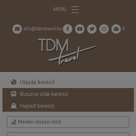
MENÜ
info@tdmtravel.hu
0
Utazás kereső
Buszos utak kereső
Hajóút kereső