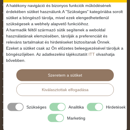
November 1.
A hatékony navigáció és bizonyos funkciók működésének
érdekében sütiket használunk.A "Szükséges" kategóriába sorolt
Október 23.
sütiket a böngésző tárolja, mivel ezek elengedhetetlenül
Pünkösdi utazás
szükségesek a webhely alapvető funkcióihoz.
Szilveszter
A harmadik féltől származó sütik segítenek a weboldal
használatának elemzésében, tárolják a preferenciáit és
Tavaszi szünet
releváns tartalmakat és hirdetéseket biztosítanak Önnek.
Valentin nap
Ezeket a sütiket csak az Ön előzetes beleegyezésével tároljuk a
Programtípus
böngészőjében. Az adatkezelési tájékoztatót
ITT
olvashatja
bővebben.
1 napos utak
Belépőjegy
Szeretem a sütiket
Egyéni út
Egzotikus út
Kiválasztottak elfogadása
Fesztiválok
Golfút
Szükséges
Analitika
Hirdetések
Gyalogtúra
Hajóút
Marketing
Ifjúsági program / Osztálykirándulás