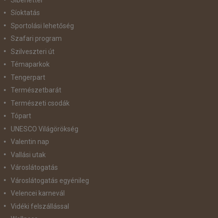
Síoktatás
Sportolási lehetőség
Szafari program
Szilveszteri út
Témaparkok
Tengerpart
Természetbarát
Természeti csodák
Tópart
UNESCO Világörökség
Valentin nap
Vallási utak
Városlátogatás
Városlátogatás egyénileg
Velencei karnevál
Vidéki felszállással