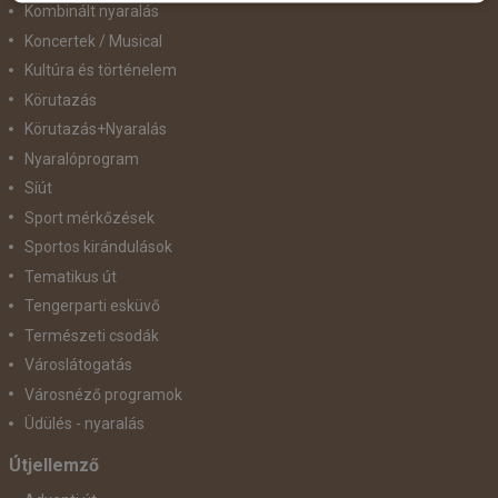
Kombinált nyaralás
Koncertek / Musical
Kultúra és történelem
Körutazás
Körutazás+Nyaralás
Nyaralóprogram
Síút
Sport mérkőzések
Sportos kirándulások
Tematikus út
Tengerparti esküvő
Természeti csodák
Városlátogatás
Városnéző programok
Üdülés - nyaralás
Útjellemző