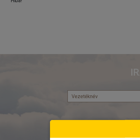
Hiba!
I