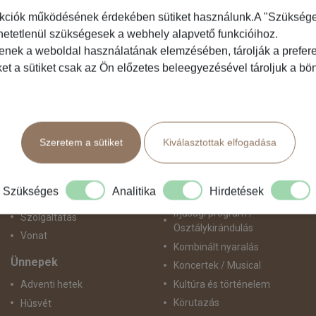
kciók működésének érdekében sütiket használunk.A "Szükséges"
hetetlenül szükségesek a webhely alapvető funkcióihoz.
Közlekedés
Programtípus
tenek a weboldal használatának elemzésében, tárolják a preferen
ket a sütiket csak az Ön előzetes beleegyezésével tároljuk a b
Busszal
1 napos utak
busz+hajó
Belépőjegy
Egyénileg
Egyéni út
Fly & Drive
Egzotikus út
Szeretem a sütiket
Kiválasztottak elfogadása
Hajó
Fesztiválok
repülő+busz
Golfút
repülő+hajó
Gyalogtúra
Szükséges
Analitika
Hirdetések
Repülővel
Hajóút
Ifjúsági program /
Szolgáltatás
Osztálykirándulás
Vonat
Kombinált nyaralás
Ünnepek
Koncertek / Musical
Kultúra és történelem
Adventi hetek
Körutazás
Húsvét