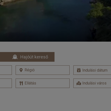
Hajóút kereső