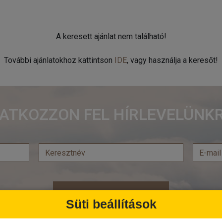
A keresett ajánlat nem található!
További ajánlatokhoz kattintson
IDE
, vagy használja a keresőt!
RATKOZZON FEL HÍRLEVELÜNKR
Feliratkozás
Süti beállítások