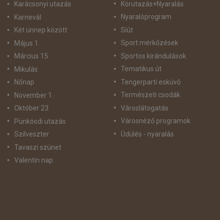
Körutazás+Nyaralás
Karácsonyi utazás
Nyaralóprogram
Karnevál
Síút
Két ünnep között
Sport mérkőzések
Május 1.
Sportos kirándulások
Március 15.
Tematikus út
Mikulás
Tengerparti esküvő
Nőnap
Természeti csodák
November 1.
Városlátogatás
Október 23.
Városnéző programok
Pünkösdi utazás
Üdülés - nyaralás
Szilveszter
Tavaszi szünet
Valentin nap