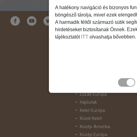
A hatékony navigáció és bizonyos fun
böngésző tárolja, mivel ezek elenged
Földrészek
A harmadik féltől származó sütik segí
hirdetéseket biztosítanak Önnek. Eze
Ausztrália
tájékoztatót
ITT
olvashatja bővebben.
Ázsia
Csendes-Óceáni Szigetvilág
Dél-Afrika
Dél-Amerika
Dél-Európa
Észak-Afrika
Észak-Amerika
Észak-Európa
Hajóutak
Kelet-Európa
Közel-Kelet
Közép-Amerika
Közép-Európa