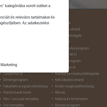
 kategóriába sorolt sütiket a
Útjellemző
ciáit és releváns tartalmakat és
öngészőjében. Az adatkezelési
Adventi út
Hegyvidék
Aktív pihenés
Homokos strand
Augusztus 20
Hosszú Hétvégék
Belépőjegy
Húsvéti út
Bor - Gasztronómia
idegennyelvű program
Búvárkodás
Ingyenes Wi-Fi
Családbarát
Intenzív program
Marketing
Csillagtúra
Karácsonyi út
Csoportos út
Kastély és múzeumlátogatás
Élményprogram
Kék zászlós strand
Fakultatív program lehetőség
Kiváló megközelíthetőség
Felnőtt barát hotel
Klímás
Film / sorozat tematika
Kultúra és történelem
Foci tematika
Könnyű program