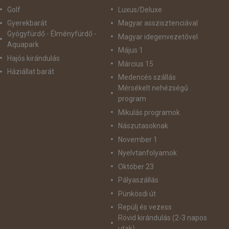
Golf
Luxus/Deluxe
Gyerekbarát
Magyar asszisztenciával
Gyógyfürdő - Élményfürdő -
Magyar idegenvezetővel
Aquapark
Május 1
Hajós kirándulás
Március 15
Háziállat barát
Medencés szállás
Mérsékelt nehézségű
program
Mikulás programok
Nászutasoknak
November 1
Nyelvtanfolyamok
Október 23
Pályaszállás
Pünkösdi út
Repülj és vezess
Rövid kirándulás (2-3 napos
utak)