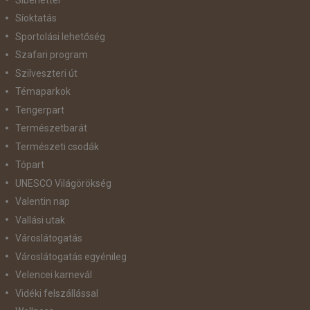
Síoktatás
Sportolási lehetőség
Szafari program
Szilveszteri út
Témaparkok
Tengerpart
Természetbarát
Természeti csodák
Tópart
UNESCO Világörökség
Valentin nap
Vallási utak
Városlátogatás
Városlátogatás egyénileg
Velencei karnevál
Vidéki felszállással