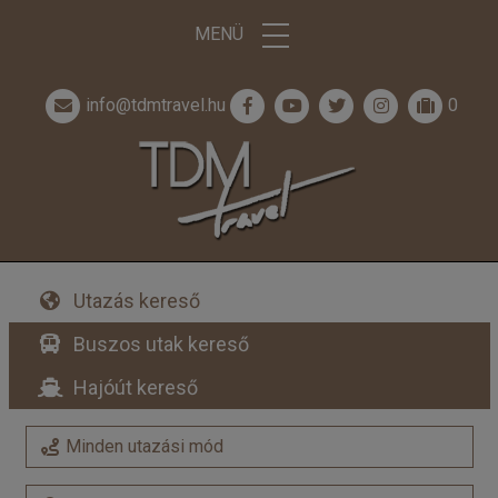
MENÜ
info@tdmtravel.hu
0
Utazás kereső
Buszos utak kereső
Hajóút kereső