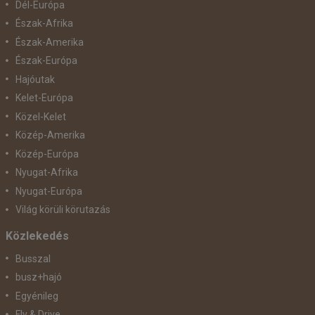
Dél-Európa
Észak-Afrika
Észak-Amerika
Észak-Európa
Hajóutak
Kelet-Európa
Közel-Kelet
Közép-Amerika
Közép-Európa
Nyugat-Afrika
Nyugat-Európa
Világ körüli körutazás
Közlekedés
Busszal
busz+hajó
Egyénileg
Fly & Drive