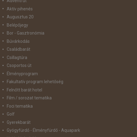
Adventi út
Aktív pihenés
Augusztus 20
Belépőjegy
Bor - Gasztronómia
Búvárkodás
Családbarát
Csillagtúra
Csoportos út
Élményprogram
Fakultatív program lehetőség
Felnőtt barát hotel
Film / sorozat tematika
Foci tematika
Golf
Gyerekbarát
Gyógyfürdő - Élményfürdő - Aquapark