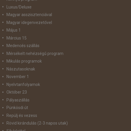
Luxus/Deluxe
Magyar asszisztenciával
Magyar idegenvezetővel
Május 1
Március 15
Medencés szállás
Mérsékelt nehézségű program
Mikulás programok
Nászutasoknak
November 1
Nyelvtanfolyamok
Október 23
Pályaszállás
Pünkösdi út
Repülj és vezess
Rövid kirándulás (2-3 napos utak)
Síbérlettel