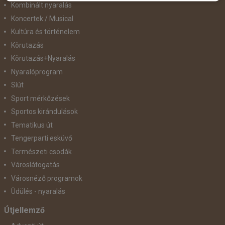
Kombinált nyaralás
Koncertek / Musical
Kultúra és történelem
Körutazás
Körutazás+Nyaralás
Nyaralóprogram
Síút
Sport mérkőzések
Sportos kirándulások
Tematikus út
Tengerparti esküvő
Természeti csodák
Városlátogatás
Városnéző programok
Üdülés - nyaralás
Útjellemző