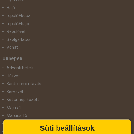
Hajó
repülő+busz
repülő+hajó
Repülővel
Szolgáltatás
Vonat
Ünnepek
Adventi hetek
Húsvét
Karácsonyi utazás
Karnevál
Két ünnep között
Május 1.
Március 15.
Mikulás
Süti beállítások
Nőnap