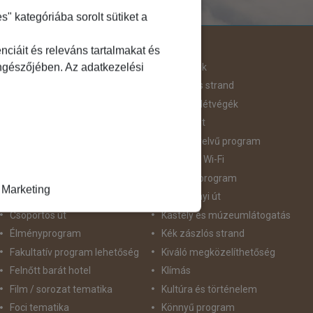
 kategóriába sorolt sütiket a
Útjellemző
ciáit és releváns tartalmakat és
öngészőjében. Az adatkezelési
Adventi út
Hegyvidék
Aktív pihenés
Homokos strand
Augusztus 20
Hosszú Hétvégék
Belépőjegy
Húsvéti út
Bor - Gasztronómia
idegennyelvű program
Búvárkodás
Ingyenes Wi-Fi
Családbarát
Intenzív program
Marketing
Csillagtúra
Karácsonyi út
Csoportos út
Kastély és múzeumlátogatás
Élményprogram
Kék zászlós strand
Fakultatív program lehetőség
Kiváló megközelíthetőség
Felnőtt barát hotel
Klímás
Film / sorozat tematika
Kultúra és történelem
Foci tematika
Könnyű program