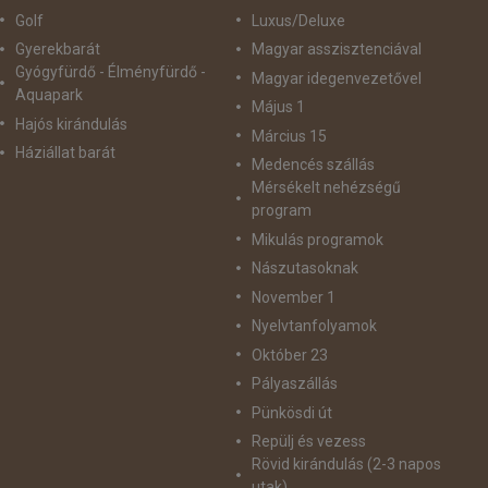
Golf
Luxus/Deluxe
Gyerekbarát
Magyar asszisztenciával
Gyógyfürdő - Élményfürdő -
Magyar idegenvezetővel
Aquapark
Május 1
Hajós kirándulás
Március 15
Háziállat barát
Medencés szállás
Mérsékelt nehézségű
program
Mikulás programok
Nászutasoknak
November 1
Nyelvtanfolyamok
Október 23
Pályaszállás
Pünkösdi út
Repülj és vezess
Rövid kirándulás (2-3 napos
utak)