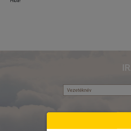
Hiba!
I