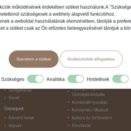
kciók működésének érdekében sütiket használunk.A "Szükséges"
hetetlenül szükségesek a webhely alapvető funkcióihoz.
Közlekedés
Programtípus
tenek a weboldal használatának elemzésében, tárolják a preferen
ket a sütiket csak az Ön előzetes beleegyezésével tároljuk a b
Busszal
1 napos utak
busz+hajó
Belépőjegy
Egyénileg
Egyéni út
Fly & Drive
Egzotikus út
Szeretem a sütiket
Kiválasztottak elfogadása
Hajó
Fesztiválok
repülő+busz
Golfút
repülő+hajó
Gyalogtúra
Szükséges
Analitika
Hirdetések
Repülővel
Hajóút
Ifjúsági program /
Szolgáltatás
Osztálykirándulás
Vonat
Kombinált nyaralás
Ünnepek
Koncertek / Musical
Kultúra és történelem
Adventi hetek
Körutazás
Húsvét