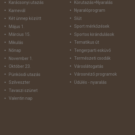
Körutazás+Nyaralás
Karácsonyi utazás
Nyaralóprogram
Karnevál
Síút
Két ünnep között
Sport mérkőzések
Május 1.
Sportos kirándulások
Március 15.
Tematikus út
Mikulás
Tengerparti esküvő
Nőnap
Természeti csodák
November 1.
Városlátogatás
Október 23.
Városnéző programok
Pünkösdi utazás
Üdülés - nyaralás
Szilveszter
Tavaszi szünet
Valentin nap