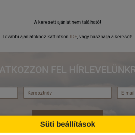
A keresett ajánlat nem található!
További ajánlatokhoz kattintson
IDE
, vagy használja a keresőt!
RATKOZZON FEL HÍRLEVELÜNKR
Feliratkozás
Süti beállítások