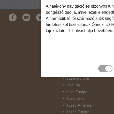
A hatékony navigáció és bizonyos fun
böngésző tárolja, mivel ezek elenged
Földrészek
A harmadik féltől származó sütik segí
hirdetéseket biztosítanak Önnek. Eze
Ausztrália
tájékoztatót
ITT
olvashatja bővebben.
Ázsia
Csendes-Óceáni Szigetvilág
Dél-Afrika
Dél-Amerika
Dél-Európa
Észak-Afrika
Észak-Amerika
Észak-Európa
Hajóutak
Kelet-Európa
Közel-Kelet
Közép-Amerika
Közép-Európa