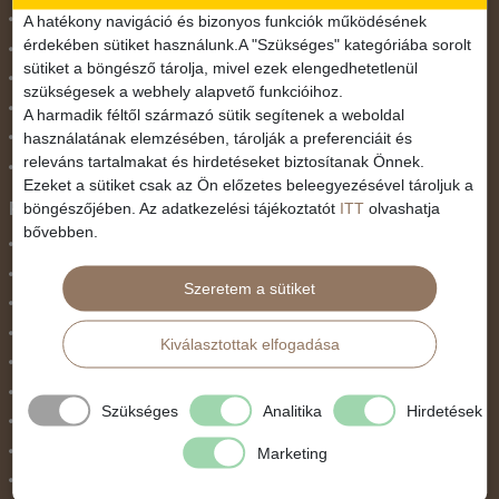
November 1.
A hatékony navigáció és bizonyos funkciók működésének
érdekében sütiket használunk.A "Szükséges" kategóriába sorolt
Október 23.
sütiket a böngésző tárolja, mivel ezek elengedhetetlenül
Pünkösdi utazás
szükségesek a webhely alapvető funkcióihoz.
Szilveszter
A harmadik féltől származó sütik segítenek a weboldal
használatának elemzésében, tárolják a preferenciáit és
Tavaszi szünet
releváns tartalmakat és hirdetéseket biztosítanak Önnek.
Valentin nap
Ezeket a sütiket csak az Ön előzetes beleegyezésével tároljuk a
Programtípus
böngészőjében. Az adatkezelési tájékoztatót
ITT
olvashatja
bővebben.
1 napos utak
Belépőjegy
Szeretem a sütiket
Egyéni út
Egzotikus út
Kiválasztottak elfogadása
Fesztiválok
Golfút
Szükséges
Analitika
Hirdetések
Gyalogtúra
Hajóút
Marketing
Ifjúsági program / Osztálykirándulás