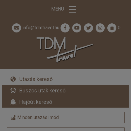
MENÜ
info@tdmtravel.hu
0
Utazás kereső
Buszos utak kereső
Hajóút kereső