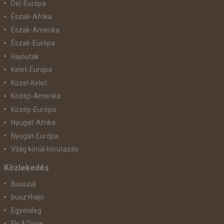
Dél-Európa
Észak-Afrika
Észak-Amerika
Észak-Európa
Hajóutak
Kelet-Európa
Közel-Kelet
Közép-Amerika
Közép-Európa
Nyugat-Afrika
Nyugat-Európa
Világ körüli körutazás
Közlekedés
Busszal
busz+hajó
Egyénileg
Fly & Drive