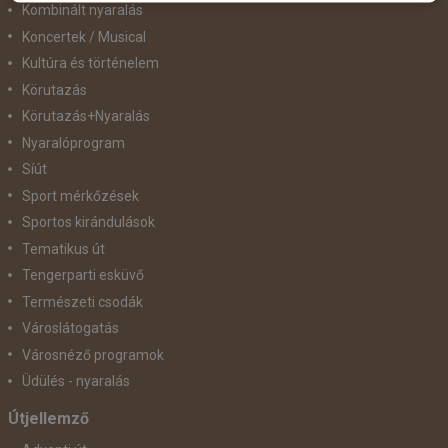
Kombinált nyaralás
Koncertek / Musical
Kultúra és történelem
Körutazás
Körutazás+Nyaralás
Nyaralóprogram
Síút
Sport mérkőzések
Sportos kirándulások
Tematikus út
Tengerparti esküvő
Természeti csodák
Városlátogatás
Városnéző programok
Üdülés - nyaralás
Útjellemző