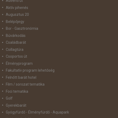
Adventi út
Aktív pihenés
Augusztus 20
Belépőjegy
Bor - Gasztronómia
Búvárkodás
Családbarát
Csillagtúra
Csoportos út
Élményprogram
Fakultatív program lehetőség
Felnőtt barát hotel
Film / sorozat tematika
Foci tematika
Golf
Gyerekbarát
Gyógyfürdő - Élményfürdő - Aquapark