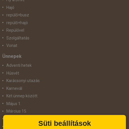
Hajó
repülő+busz
repülő+hajó
Repülővel
Szolgáltatás
Vonat
Ünnepek
Adventi hetek
Húsvét
Karácsonyi utazás
Karnevál
Két ünnep között
Május 1.
Március 15.
Mikulás
Süti beállítások
Nőnap