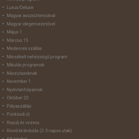
Luxus/Deluxe
Magyar asszisztenciával
Magyar idegenvezetővel
Május 1
Március 15
Medencés szállás
Mérsékelt nehézségű program
Mikulás programok
Nászutasoknak
November 1
Nyelvtanfolyamok
Október 23
Pályaszállás
Pünkösdi út
Repülj és vezess
Rövid kirándulás (2-3 napos utak)
Síbérlettel