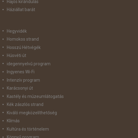
Hajós kirándulás
Háziállat barát
Hegyvidék
Homokos strand
Hosszú Hétvégék
Húsvéti út
idegennyelvű program
Ingyenes Wi-Fi
Intenzív program
Karácsonyi út
Kastély és múzeumlátogatás
Kék zászlós strand
Kiváló megközelíthetőség
Klímás
Kultúra és történelem
Könnyű program