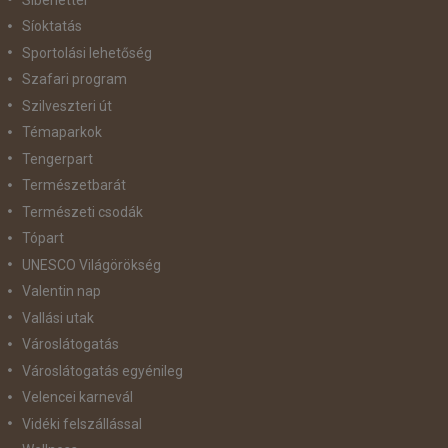
Síoktatás
Sportolási lehetőség
Szafari program
Szilveszteri út
Témaparkok
Tengerpart
Természetbarát
Természeti csodák
Tópart
UNESCO Világörökség
Valentin nap
Vallási utak
Városlátogatás
Városlátogatás egyénileg
Velencei karnevál
Vidéki felszállással