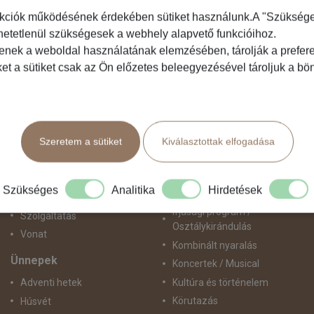
kciók működésének érdekében sütiket használunk.A "Szükséges"
hetetlenül szükségesek a webhely alapvető funkcióihoz.
Közlekedés
Programtípus
tenek a weboldal használatának elemzésében, tárolják a preferen
ket a sütiket csak az Ön előzetes beleegyezésével tároljuk a b
Busszal
1 napos utak
busz+hajó
Belépőjegy
Egyénileg
Egyéni út
Fly & Drive
Egzotikus út
Szeretem a sütiket
Kiválasztottak elfogadása
Hajó
Fesztiválok
repülő+busz
Golfút
repülő+hajó
Gyalogtúra
Szükséges
Analitika
Hirdetések
Repülővel
Hajóút
Ifjúsági program /
Szolgáltatás
Osztálykirándulás
Vonat
Kombinált nyaralás
Ünnepek
Koncertek / Musical
Kultúra és történelem
Adventi hetek
Körutazás
Húsvét