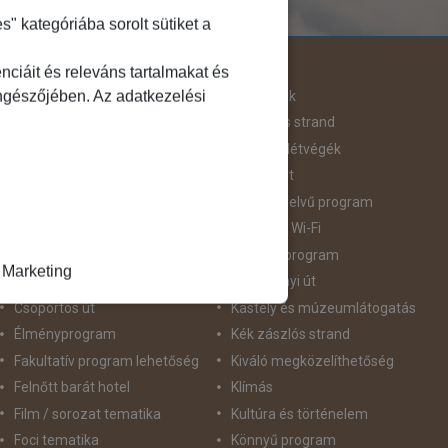
 kategóriába sorolt sütiket a
Útjellemző
ciáit és releváns tartalmakat és
öngészőjében. Az adatkezelési
Adventi út
Hegyvidék
Aktív pihenés
Homokos strand
Augusztus 20
Hosszú Hétvégék
Belépőjegy
Húsvéti út
Bor - Gasztronómia
idegennyelvű program
Búvárkodás
Ingyenes Wi-Fi
Családbarát
Intenzív program
Marketing
Csillagtúra
Karácsonyi út
Csoportos út
Kastély és múzeumlátogatás
Élményprogram
Kék zászlós strand
Fakultatív program lehetőség
Kiváló megközelíthetőség
Felnőtt barát hotel
Klímás
Film / sorozat tematika
Kultúra és történelem
Foci tematika
Könnyű program