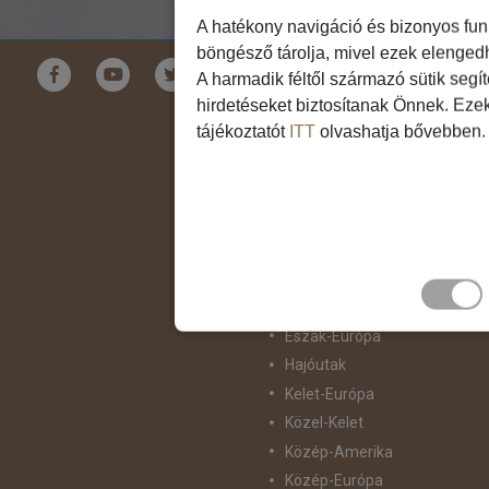
A hatékony navigáció és bizonyos fun
böngésző tárolja, mivel ezek elenged
Földrészek
A harmadik féltől származó sütik segí
hirdetéseket biztosítanak Önnek. Eze
Ausztrália
tájékoztatót
ITT
olvashatja bővebben.
Ázsia
Csendes-Óceáni Szigetvilág
Dél-Afrika
Dél-Amerika
Dél-Európa
Észak-Afrika
Észak-Amerika
Észak-Európa
Hajóutak
Kelet-Európa
Közel-Kelet
Közép-Amerika
Közép-Európa