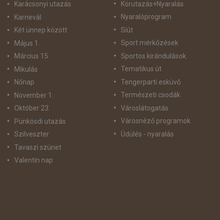
Körutazás+Nyaralás
Karácsonyi utazás
Nyaralóprogram
Karnevál
Síút
Két ünnep között
Sport mérkőzések
Május 1.
Sportos kirándulások
Március 15.
Tematikus út
Mikulás
Tengerparti esküvő
Nőnap
Természeti csodák
November 1.
Városlátogatás
Október 23.
Városnéző programok
Pünkösdi utazás
Üdülés - nyaralás
Szilveszter
Tavaszi szünet
Valentin nap