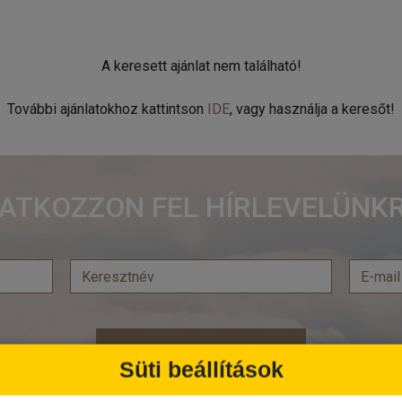
A keresett ajánlat nem található!
További ajánlatokhoz kattintson
IDE
, vagy használja a keresőt!
RATKOZZON FEL HÍRLEVELÜNKR
Feliratkozás
Süti beállítások