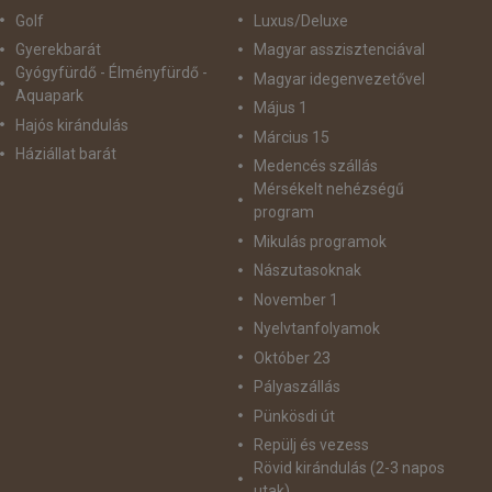
Golf
Luxus/Deluxe
Gyerekbarát
Magyar asszisztenciával
Gyógyfürdő - Élményfürdő -
Magyar idegenvezetővel
Aquapark
Május 1
Hajós kirándulás
Március 15
Háziállat barát
Medencés szállás
Mérsékelt nehézségű
program
Mikulás programok
Nászutasoknak
November 1
Nyelvtanfolyamok
Október 23
Pályaszállás
Pünkösdi út
Repülj és vezess
Rövid kirándulás (2-3 napos
utak)