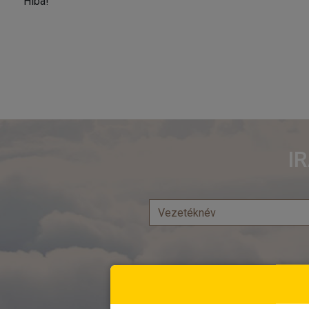
Hiba!
I