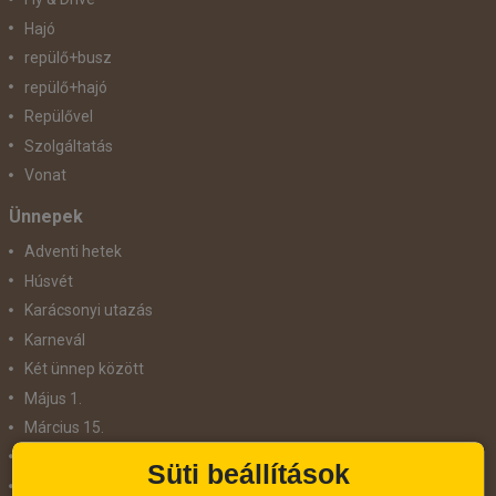
Hajó
repülő+busz
repülő+hajó
Repülővel
Szolgáltatás
Vonat
Ünnepek
Adventi hetek
Húsvét
Karácsonyi utazás
Karnevál
Két ünnep között
Május 1.
Március 15.
Mikulás
Süti beállítások
Nőnap