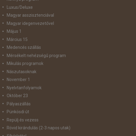
Luxus/Deluxe
Magyar asszisztenciával
Magyar idegenvezetővel
Május 1
Március 15
Medencés szállás
Mérsékelt nehézségű program
Mikulás programok
Nászutasoknak
November 1
Nyelvtanfolyamok
Október 23
Pályaszállás
Pünkösdi út
Repülj és vezess
Rövid kirándulás (2-3 napos utak)
Síbérlettel