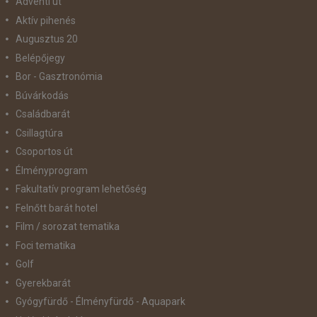
Adventi út
Aktív pihenés
Augusztus 20
Belépőjegy
Bor - Gasztronómia
Búvárkodás
Családbarát
Csillagtúra
Csoportos út
Élményprogram
Fakultatív program lehetőség
Felnőtt barát hotel
Film / sorozat tematika
Foci tematika
Golf
Gyerekbarát
Gyógyfürdő - Élményfürdő - Aquapark