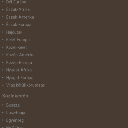
Dél-Európa
Észak-Afrika
Észak-Amerika
Észak-Európa
Hajóutak
Kelet-Európa
Közel-Kelet
Közép-Amerika
Közép-Európa
Nyugat-Afrika
Nyugat-Európa
Világ körüli körutazás
Közlekedés
Busszal
busz+hajó
Egyénileg
Fly & Drive