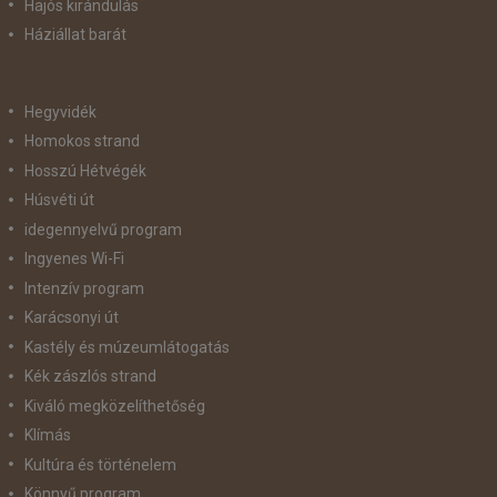
Hajós kirándulás
Háziállat barát
Hegyvidék
Homokos strand
Hosszú Hétvégék
Húsvéti út
idegennyelvű program
Ingyenes Wi-Fi
Intenzív program
Karácsonyi út
Kastély és múzeumlátogatás
Kék zászlós strand
Kiváló megközelíthetőség
Klímás
Kultúra és történelem
Könnyű program