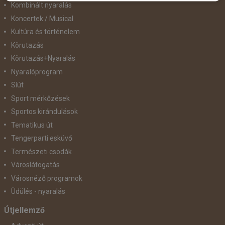
Kombinált nyaralás
Koncertek / Musical
Kultúra és történelem
Körutazás
Körutazás+Nyaralás
Nyaralóprogram
Síút
Sport mérkőzések
Sportos kirándulások
Tematikus út
Tengerparti esküvő
Természeti csodák
Városlátogatás
Városnéző programok
Üdülés - nyaralás
Útjellemző