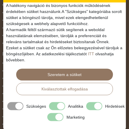
November 1.
A hatékony navigáció és bizonyos funkciók működésének
érdekében sütiket használunk.A "Szükséges" kategóriába sorolt
Október 23.
sütiket a böngésző tárolja, mivel ezek elengedhetetlenül
Pünkösdi utazás
szükségesek a webhely alapvető funkcióihoz.
Szilveszter
A harmadik féltől származó sütik segítenek a weboldal
használatának elemzésében, tárolják a preferenciáit és
Tavaszi szünet
releváns tartalmakat és hirdetéseket biztosítanak Önnek.
Valentin nap
Ezeket a sütiket csak az Ön előzetes beleegyezésével tároljuk a
Programtípus
böngészőjében. Az adatkezelési tájékoztatót
ITT
olvashatja
bővebben.
1 napos utak
Belépőjegy
Szeretem a sütiket
Egyéni út
Egzotikus út
Kiválasztottak elfogadása
Fesztiválok
Golfút
Szükséges
Analitika
Hirdetések
Gyalogtúra
Hajóút
Marketing
Ifjúsági program / Osztálykirándulás