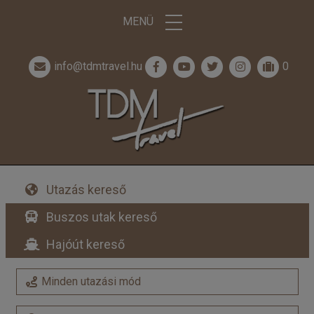
MENÜ
info@tdmtravel.hu
0
Utazás kereső
Buszos utak kereső
Hajóút kereső