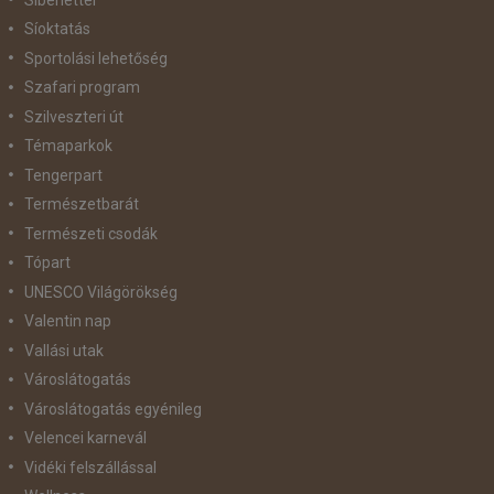
Síoktatás
Sportolási lehetőség
Szafari program
Szilveszteri út
Témaparkok
Tengerpart
Természetbarát
Természeti csodák
Tópart
UNESCO Világörökség
Valentin nap
Vallási utak
Városlátogatás
Városlátogatás egyénileg
Velencei karnevál
Vidéki felszállással