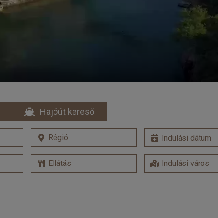
Hajóút kereső