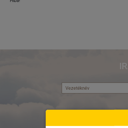
Hiba!
I