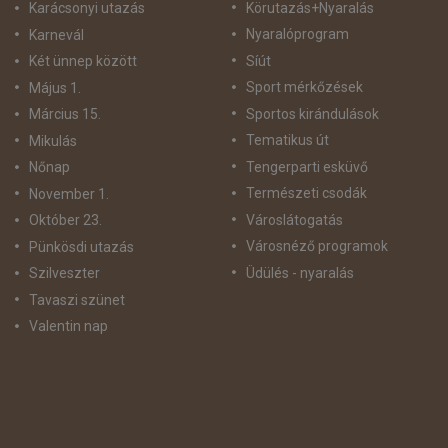
Körutazás+Nyaralás
Karácsonyi utazás
Nyaralóprogram
Karnevál
Síút
Két ünnep között
Sport mérkőzések
Május 1.
Sportos kirándulások
Március 15.
Tematikus út
Mikulás
Tengerparti esküvő
Nőnap
Természeti csodák
November 1.
Városlátogatás
Október 23.
Városnéző programok
Pünkösdi utazás
Üdülés - nyaralás
Szilveszter
Tavaszi szünet
Valentin nap