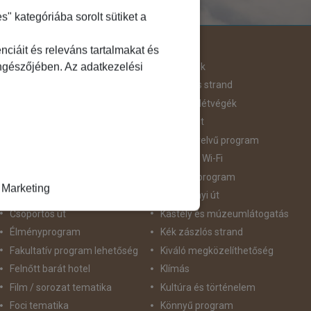
 kategóriába sorolt sütiket a
Útjellemző
ciáit és releváns tartalmakat és
öngészőjében. Az adatkezelési
Adventi út
Hegyvidék
Aktív pihenés
Homokos strand
Augusztus 20
Hosszú Hétvégék
Belépőjegy
Húsvéti út
Bor - Gasztronómia
idegennyelvű program
Búvárkodás
Ingyenes Wi-Fi
Családbarát
Intenzív program
Marketing
Csillagtúra
Karácsonyi út
Csoportos út
Kastély és múzeumlátogatás
Élményprogram
Kék zászlós strand
Fakultatív program lehetőség
Kiváló megközelíthetőség
Felnőtt barát hotel
Klímás
Film / sorozat tematika
Kultúra és történelem
Foci tematika
Könnyű program