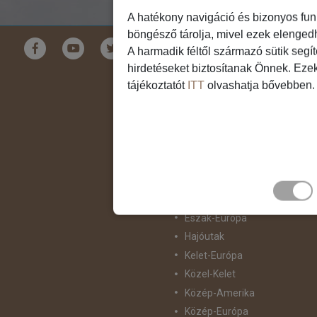
A hatékony navigáció és bizonyos fun
böngésző tárolja, mivel ezek elenged
Földrészek
A harmadik féltől származó sütik segí
hirdetéseket biztosítanak Önnek. Eze
Ausztrália
tájékoztatót
ITT
olvashatja bővebben.
Ázsia
Csendes-Óceáni Szigetvilág
Dél-Afrika
Dél-Amerika
Dél-Európa
Észak-Afrika
Észak-Amerika
Észak-Európa
Hajóutak
Kelet-Európa
Közel-Kelet
Közép-Amerika
Közép-Európa