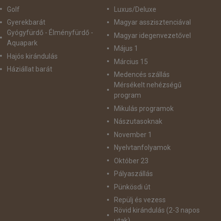
Golf
Luxus/Deluxe
Gyerekbarát
Magyar asszisztenciával
Gyógyfürdő - Élményfürdő -
Magyar idegenvezetővel
Aquapark
Május 1
Hajós kirándulás
Március 15
Háziállat barát
Medencés szállás
Mérsékelt nehézségű
program
Mikulás programok
Nászutasoknak
November 1
Nyelvtanfolyamok
Október 23
Pályaszállás
Pünkösdi út
Repülj és vezess
Rövid kirándulás (2-3 napos
utak)