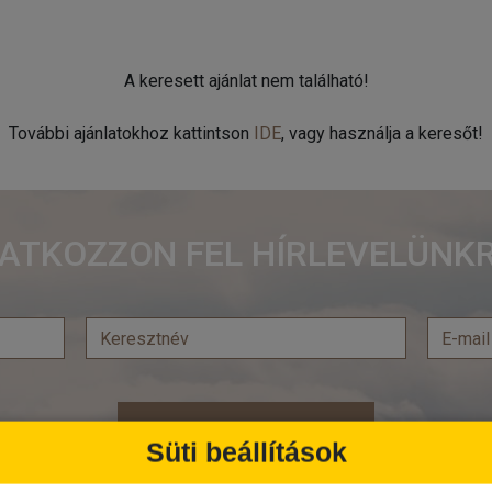
A keresett ajánlat nem található!
További ajánlatokhoz kattintson
IDE
, vagy használja a keresőt!
RATKOZZON FEL HÍRLEVELÜNKR
Feliratkozás
Süti beállítások