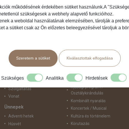
kciók működésének érdekében sütiket használunk.A "Szükséges"
hetetlenül szükségesek a webhely alapvető funkcióihoz.
Közlekedés
Programtípus
tenek a weboldal használatának elemzésében, tárolják a preferen
ket a sütiket csak az Ön előzetes beleegyezésével tároljuk a b
Busszal
1 napos utak
busz+hajó
Belépőjegy
Egyénileg
Egyéni út
Fly & Drive
Egzotikus út
Szeretem a sütiket
Kiválasztottak elfogadása
Hajó
Fesztiválok
repülő+busz
Golfút
repülő+hajó
Gyalogtúra
Szükséges
Analitika
Hirdetések
Repülővel
Hajóút
Ifjúsági program /
Szolgáltatás
Osztálykirándulás
Vonat
Kombinált nyaralás
Ünnepek
Koncertek / Musical
Kultúra és történelem
Adventi hetek
Körutazás
Húsvét