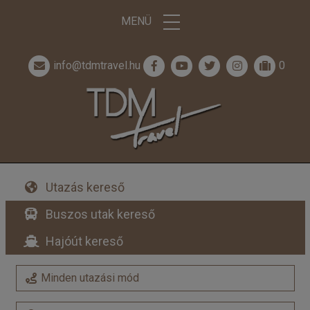
MENÜ
info@tdmtravel.hu
0
Utazás kereső
Buszos utak kereső
Hajóút kereső