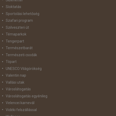
Síoktatás
Sportolási lehetőség
Szafari program
Szilveszteri út
Témaparkok
Tengerpart
Természetbarát
Természeti csodák
Tópart
UNESCO Világörökség
Valentin nap
Vallási utak
Városlátogatás
Városlátogatás egyénileg
Velencei karnevál
Vidéki felszállással