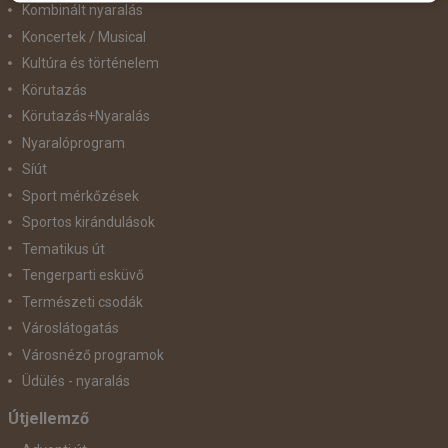
Kombinált nyaralás
Koncertek / Musical
Kultúra és történelem
Körutazás
Körutazás+Nyaralás
Nyaralóprogram
Síút
Sport mérkőzések
Sportos kirándulások
Tematikus út
Tengerparti esküvő
Természeti csodák
Városlátogatás
Városnéző programok
Üdülés - nyaralás
Útjellemző