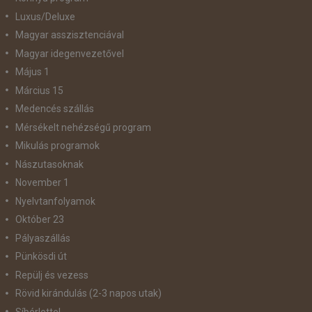
Luxus/Deluxe
Magyar asszisztenciával
Magyar idegenvezetővel
Május 1
Március 15
Medencés szállás
Mérsékelt nehézségű program
Mikulás programok
Nászutasoknak
November 1
Nyelvtanfolyamok
Október 23
Pályaszállás
Pünkösdi út
Repülj és vezess
Rövid kirándulás (2-3 napos utak)
Síbérlettel