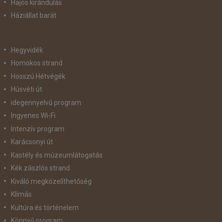
Hajós kirándulás
Háziállat barát
Hegyvidék
Homokos strand
Hosszú Hétvégék
Húsvéti út
idegennyelvű program
Ingyenes Wi-Fi
Intenzív program
Karácsonyi út
Kastély és múzeumlátogatás
Kék zászlós strand
Kiváló megközelíthetőség
Klímás
Kultúra és történelem
Könnyű program