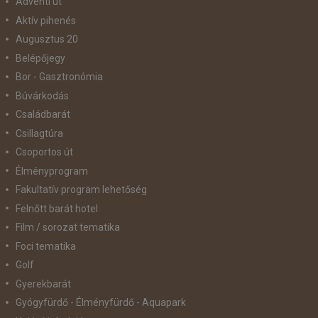
Adventi út
Aktív pihenés
Augusztus 20
Belépőjegy
Bor - Gasztronómia
Búvárkodás
Családbarát
Csillagtúra
Csoportos út
Élményprogram
Fakultatív program lehetőség
Felnőtt barát hotel
Film / sorozat tematika
Foci tematika
Golf
Gyerekbarát
Gyógyfürdő - Élményfürdő - Aquapark