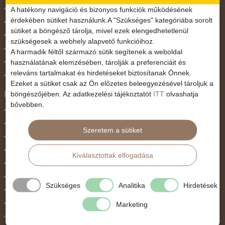
November 1.
A hatékony navigáció és bizonyos funkciók működésének
érdekében sütiket használunk.A "Szükséges" kategóriába sorolt
Október 23.
sütiket a böngésző tárolja, mivel ezek elengedhetetlenül
Pünkösdi utazás
szükségesek a webhely alapvető funkcióihoz.
Szilveszter
A harmadik féltől származó sütik segítenek a weboldal
használatának elemzésében, tárolják a preferenciáit és
Tavaszi szünet
releváns tartalmakat és hirdetéseket biztosítanak Önnek.
Valentin nap
Ezeket a sütiket csak az Ön előzetes beleegyezésével tároljuk a
Programtípus
böngészőjében. Az adatkezelési tájékoztatót
ITT
olvashatja
bővebben.
1 napos utak
Belépőjegy
Szeretem a sütiket
Egyéni út
Egzotikus út
Kiválasztottak elfogadása
Fesztiválok
Golfút
Szükséges
Analitika
Hirdetések
Gyalogtúra
Hajóút
Marketing
Ifjúsági program / Osztálykirándulás