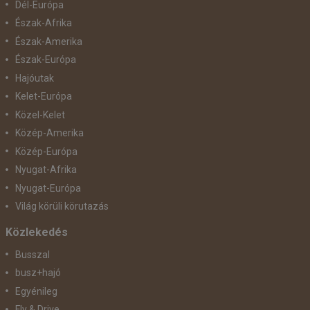
Dél-Európa
Észak-Afrika
Észak-Amerika
Észak-Európa
Hajóutak
Kelet-Európa
Közel-Kelet
Közép-Amerika
Közép-Európa
Nyugat-Afrika
Nyugat-Európa
Világ körüli körutazás
Közlekedés
Busszal
busz+hajó
Egyénileg
Fly & Drive