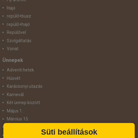
Hajó
repülő+busz
repülő+hajó
Repülővel
Szolgáltatás
Vonat
Ünnepek
Adventi hetek
Húsvét
Karácsonyi utazás
Karnevál
Két ünnep között
Május 1.
Március 15.
Mikulás
Süti beállítások
Nőnap