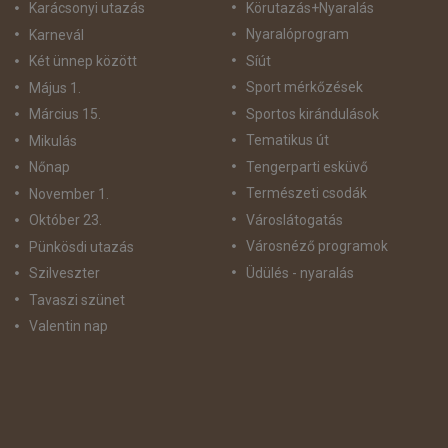
Körutazás+Nyaralás
Karácsonyi utazás
Nyaralóprogram
Karnevál
Síút
Két ünnep között
Sport mérkőzések
Május 1.
Sportos kirándulások
Március 15.
Tematikus út
Mikulás
Tengerparti esküvő
Nőnap
Természeti csodák
November 1.
Városlátogatás
Október 23.
Városnéző programok
Pünkösdi utazás
Üdülés - nyaralás
Szilveszter
Tavaszi szünet
Valentin nap