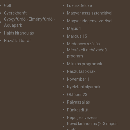
Golf
Luxus/Deluxe
Gyerekbarát
Magyar asszisztenciával
Gyógyfürdő - Élményfürdő -
Magyar idegenvezetővel
Aquapark
Május 1
Hajós kirándulás
Március 15
Háziállat barát
Medencés szállás
Mérsékelt nehézségű
program
Mikulás programok
Nászutasoknak
November 1
Nyelvtanfolyamok
Október 23
Pályaszállás
Pünkösdi út
Repülj és vezess
Rövid kirándulás (2-3 napos
utak)