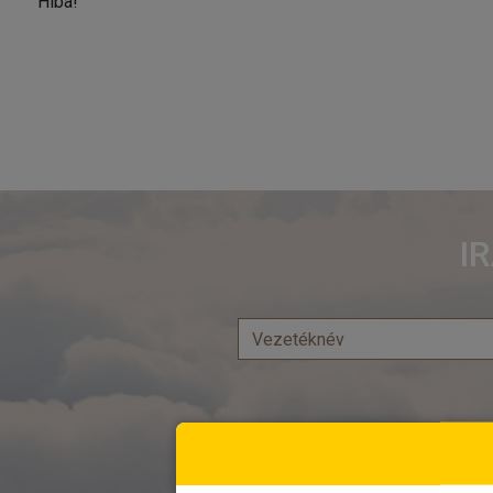
Hiba!
I