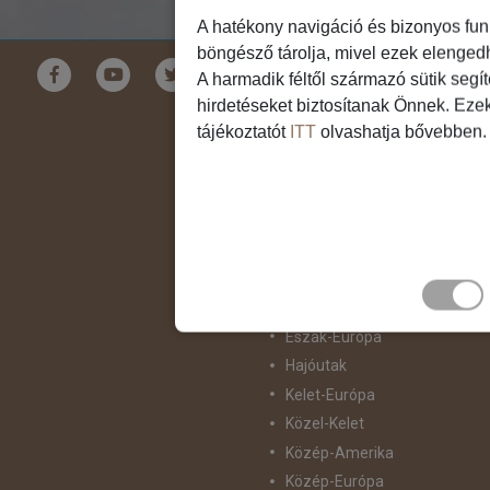
A hatékony navigáció és bizonyos fun
böngésző tárolja, mivel ezek elenged
Földrészek
A harmadik féltől származó sütik segí
hirdetéseket biztosítanak Önnek. Eze
Ausztrália
tájékoztatót
ITT
olvashatja bővebben.
Ázsia
Csendes-Óceáni Szigetvilág
Dél-Afrika
Dél-Amerika
Dél-Európa
Észak-Afrika
Észak-Amerika
Észak-Európa
Hajóutak
Kelet-Európa
Közel-Kelet
Közép-Amerika
Közép-Európa