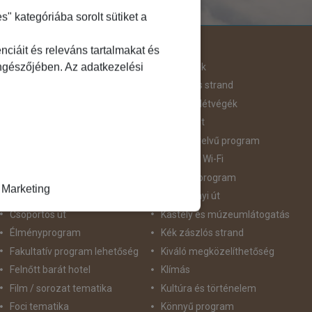
 kategóriába sorolt sütiket a
Útjellemző
ciáit és releváns tartalmakat és
öngészőjében. Az adatkezelési
Adventi út
Hegyvidék
Aktív pihenés
Homokos strand
Augusztus 20
Hosszú Hétvégék
Belépőjegy
Húsvéti út
Bor - Gasztronómia
idegennyelvű program
Búvárkodás
Ingyenes Wi-Fi
Családbarát
Intenzív program
Marketing
Csillagtúra
Karácsonyi út
Csoportos út
Kastély és múzeumlátogatás
Élményprogram
Kék zászlós strand
Fakultatív program lehetőség
Kiváló megközelíthetőség
Felnőtt barát hotel
Klímás
Film / sorozat tematika
Kultúra és történelem
Foci tematika
Könnyű program