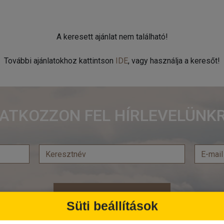
A keresett ajánlat nem található!
További ajánlatokhoz kattintson
IDE
, vagy használja a keresőt!
RATKOZZON FEL HÍRLEVELÜNKR
Feliratkozás
Süti beállítások