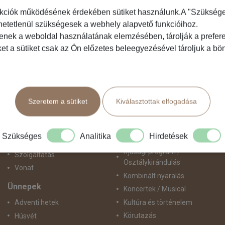
kciók működésének érdekében sütiket használunk.A "Szükséges"
hetetlenül szükségesek a webhely alapvető funkcióihoz.
Közlekedés
Programtípus
tenek a weboldal használatának elemzésében, tárolják a preferen
ket a sütiket csak az Ön előzetes beleegyezésével tároljuk a b
Busszal
1 napos utak
busz+hajó
Belépőjegy
Egyénileg
Egyéni út
Fly & Drive
Egzotikus út
Szeretem a sütiket
Kiválasztottak elfogadása
Hajó
Fesztiválok
repülő+busz
Golfút
repülő+hajó
Gyalogtúra
Szükséges
Analitika
Hirdetések
Repülővel
Hajóút
Ifjúsági program /
Szolgáltatás
Osztálykirándulás
Vonat
Kombinált nyaralás
Ünnepek
Koncertek / Musical
Kultúra és történelem
Adventi hetek
Körutazás
Húsvét