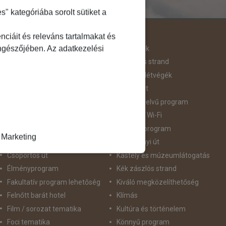
 kategóriába sorolt sütiket a
Útjellemző
ciáit és releváns tartalmakat és
öngészőjében. Az adatkezelési
Adventi út
Hegyvidék
Aktív pihenés
Homokos strand
Augusztus 20
Hosszú Hétvégék
Belépőjegy
Húsvéti út
Bor - Gasztronómia
idegennyelvű program
Búvárkodás
Ingyenes Wi-Fi
Családbarát
Intenzív program
Marketing
Csillagtúra
Karácsonyi út
Csoportos út
Kastély és múzeumlátogatás
Élményprogram
Kék zászlós strand
Fakultatív program lehetőség
Kiváló megközelíthetőség
Felnőtt barát hotel
Klímás
Film / sorozat tematika
Kultúra és történelem
Foci tematika
Könnyű program