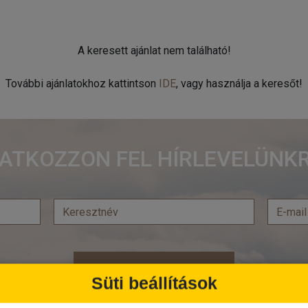
A keresett ajánlat nem található!
További ajánlatokhoz kattintson
IDE
, vagy használja a keresőt!
RATKOZZON FEL HÍRLEVELÜNKR
Feliratkozás
Süti beállítások