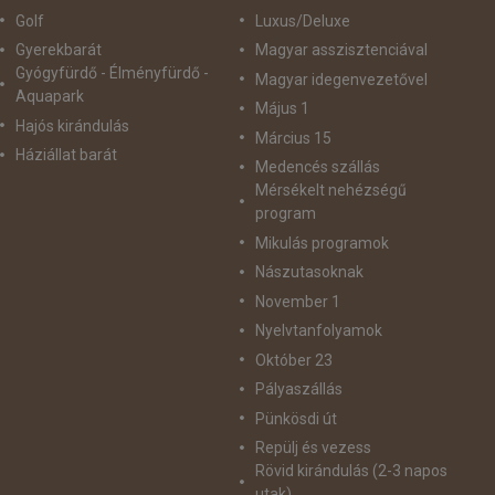
Golf
Luxus/Deluxe
Gyerekbarát
Magyar asszisztenciával
Gyógyfürdő - Élményfürdő -
Magyar idegenvezetővel
Aquapark
Május 1
Hajós kirándulás
Március 15
Háziállat barát
Medencés szállás
Mérsékelt nehézségű
program
Mikulás programok
Nászutasoknak
November 1
Nyelvtanfolyamok
Október 23
Pályaszállás
Pünkösdi út
Repülj és vezess
Rövid kirándulás (2-3 napos
utak)