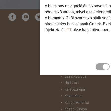
A hatékony navigáció és bizonyos fun
böngésző tárolja, mivel ezek elenged
Földrészek
A harmadik féltől származó sütik segí
hirdetéseket biztosítanak Önnek. Eze
Ausztrália
tájékoztatót
ITT
olvashatja bővebben.
Ázsia
Csendes-Óceáni Szigetvilág
Dél-Afrika
Dél-Amerika
Dél-Európa
Észak-Afrika
Észak-Amerika
Észak-Európa
Hajóutak
Kelet-Európa
Közel-Kelet
Közép-Amerika
Közép-Európa