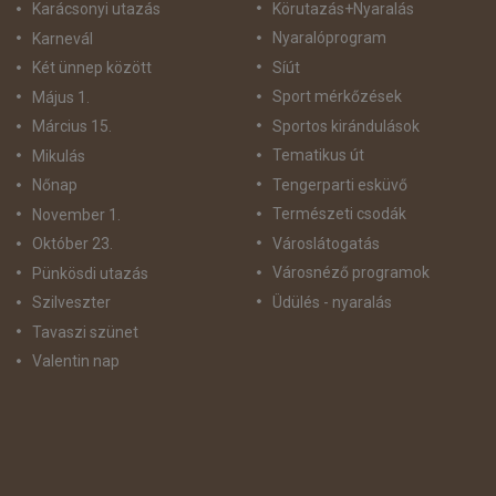
Körutazás+Nyaralás
Karácsonyi utazás
Nyaralóprogram
Karnevál
Síút
Két ünnep között
Sport mérkőzések
Május 1.
Sportos kirándulások
Március 15.
Tematikus út
Mikulás
Tengerparti esküvő
Nőnap
Természeti csodák
November 1.
Városlátogatás
Október 23.
Városnéző programok
Pünkösdi utazás
Üdülés - nyaralás
Szilveszter
Tavaszi szünet
Valentin nap