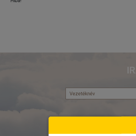
Hiba!
I