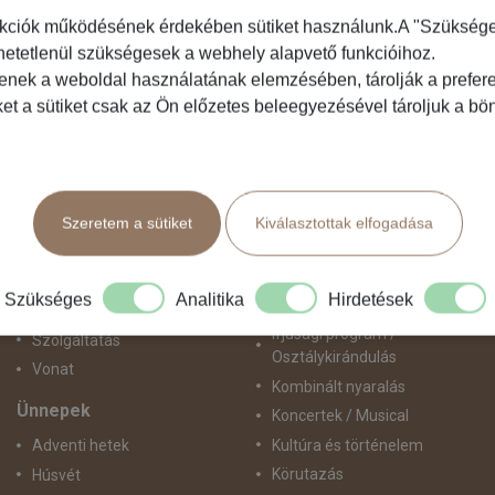
kciók működésének érdekében sütiket használunk.A "Szükséges"
hetetlenül szükségesek a webhely alapvető funkcióihoz.
Közlekedés
Programtípus
tenek a weboldal használatának elemzésében, tárolják a preferen
ket a sütiket csak az Ön előzetes beleegyezésével tároljuk a b
Busszal
1 napos utak
busz+hajó
Belépőjegy
Egyénileg
Egyéni út
Fly & Drive
Egzotikus út
Szeretem a sütiket
Kiválasztottak elfogadása
Hajó
Fesztiválok
repülő+busz
Golfút
repülő+hajó
Gyalogtúra
Szükséges
Analitika
Hirdetések
Repülővel
Hajóút
Ifjúsági program /
Szolgáltatás
Osztálykirándulás
Vonat
Kombinált nyaralás
Ünnepek
Koncertek / Musical
Kultúra és történelem
Adventi hetek
Körutazás
Húsvét