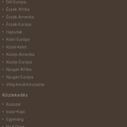
Dél-Európa
Észak-Afrika
Észak-Amerika
Észak-Európa
Hajóutak
Kelet-Európa
Közel-Kelet
Közép-Amerika
Közép-Európa
Nyugat-Afrika
Nyugat-Európa
Világ körüli körutazás
Közlekedés
Busszal
busz+hajó
Egyénileg
Fly & Drive