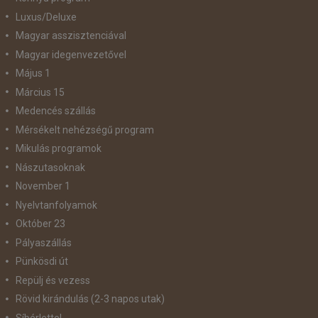
Luxus/Deluxe
Magyar asszisztenciával
Magyar idegenvezetővel
Május 1
Március 15
Medencés szállás
Mérsékelt nehézségű program
Mikulás programok
Nászutasoknak
November 1
Nyelvtanfolyamok
Október 23
Pályaszállás
Pünkösdi út
Repülj és vezess
Rövid kirándulás (2-3 napos utak)
Síbérlettel