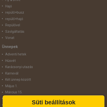
Hajó
repülő+busz
repülő+hajó
Repülővel
Szolgáltatás
Vonat
Ünnepek
Adventi hetek
Húsvét
Karácsonyi utazás
Karnevál
Két ünnep között
Május 1.
Március 15.
Mikulás
Süti beállítások
Nőnap