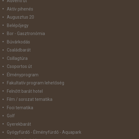
Adventi út
Aktív pihenés
Augusztus 20
Belépőjegy
Bor - Gasztronómia
Búvárkodás
Családbarát
Csillagtúra
Csoportos út
Élményprogram
Fakultatív program lehetőség
Felnőtt barát hotel
Film / sorozat tematika
Foci tematika
Golf
Gyerekbarát
Gyógyfürdő - Élményfürdő - Aquapark