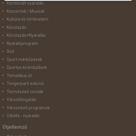
Kombinált nyaralás
Koncertek / Musical
Kultúra és történelem
Körutazás
Körutazás+Nyaralás
Nyaralóprogram
Síút
Sport mérkőzések
Sportos kirándulások
Tematikus út
Tengerparti esküvő
Természeti csodák
Városlátogatás
Városnéző programok
Üdülés - nyaralás
Útjellemző