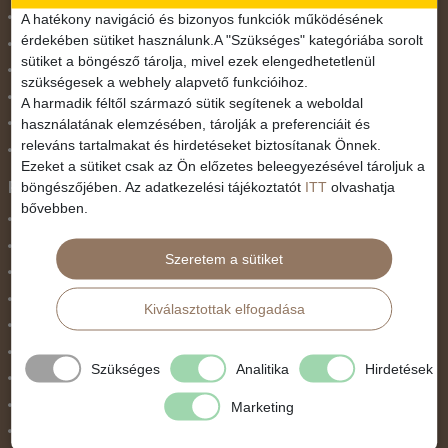
November 1.
A hatékony navigáció és bizonyos funkciók működésének
érdekében sütiket használunk.A "Szükséges" kategóriába sorolt
Október 23.
sütiket a böngésző tárolja, mivel ezek elengedhetetlenül
Pünkösdi utazás
szükségesek a webhely alapvető funkcióihoz.
Szilveszter
A harmadik féltől származó sütik segítenek a weboldal
használatának elemzésében, tárolják a preferenciáit és
Tavaszi szünet
releváns tartalmakat és hirdetéseket biztosítanak Önnek.
Valentin nap
Ezeket a sütiket csak az Ön előzetes beleegyezésével tároljuk a
Programtípus
böngészőjében. Az adatkezelési tájékoztatót
ITT
olvashatja
bővebben.
1 napos utak
Belépőjegy
Szeretem a sütiket
Egyéni út
Egzotikus út
Kiválasztottak elfogadása
Fesztiválok
Golfút
Szükséges
Analitika
Hirdetések
Gyalogtúra
Hajóút
Marketing
Ifjúsági program / Osztálykirándulás