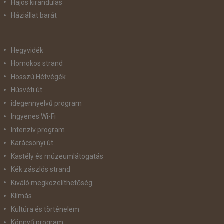
Hajós kirándulás
Háziállat barát
Hegyvidék
Homokos strand
Hosszú Hétvégék
Húsvéti út
idegennyelvű program
Ingyenes Wi-Fi
Intenzív program
Karácsonyi út
Kastély és múzeumlátogatás
Kék zászlós strand
Kiváló megközelíthetőség
Klímás
Kultúra és történelem
Könnyű program