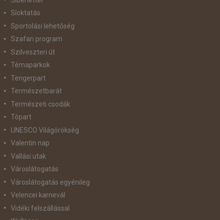
Síoktatás
Sportolási lehetőség
Szafari program
Szilveszteri út
Témaparkok
Tengerpart
Természetbarát
Természeti csodák
Tópart
UNESCO Világörökség
Valentin nap
Vallási utak
Városlátogatás
Városlátogatás egyénileg
Velencei karnevál
Vidéki felszállással