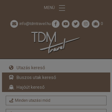
MENÜ
info@tdmtravel.hu
0
Utazás kereső
Buszos utak kereső
Hajóút kereső