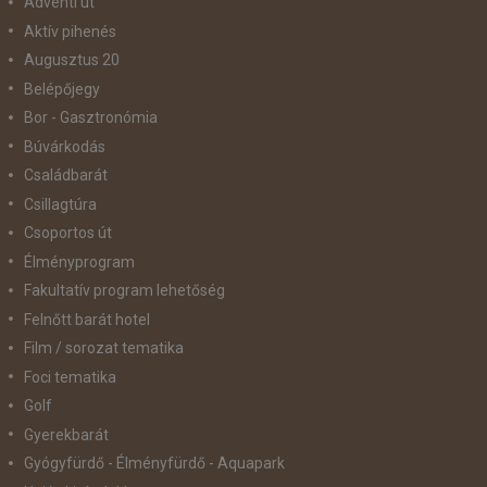
Adventi út
Aktív pihenés
Augusztus 20
Belépőjegy
Bor - Gasztronómia
Búvárkodás
Családbarát
Csillagtúra
Csoportos út
Élményprogram
Fakultatív program lehetőség
Felnőtt barát hotel
Film / sorozat tematika
Foci tematika
Golf
Gyerekbarát
Gyógyfürdő - Élményfürdő - Aquapark