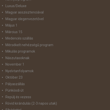
Luxus/Deluxe
Magyar asszisztenciával
Magyar idegenvezetővel
Május 1
Március 15
Medencés szállás
Mérsékelt nehézségű program
Mikulás programok
Nászutasoknak
November 1
Nyelvtanfolyamok
Október 23
Pályaszállás
Pünkösdi út
Repülj és vezess
Rövid kirándulás (2-3 napos utak)
Síbérlettel