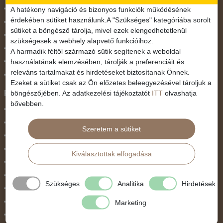
November 1.
A hatékony navigáció és bizonyos funkciók működésének
érdekében sütiket használunk.A "Szükséges" kategóriába sorolt
Október 23.
sütiket a böngésző tárolja, mivel ezek elengedhetetlenül
Pünkösdi utazás
szükségesek a webhely alapvető funkcióihoz.
Szilveszter
A harmadik féltől származó sütik segítenek a weboldal
használatának elemzésében, tárolják a preferenciáit és
Tavaszi szünet
releváns tartalmakat és hirdetéseket biztosítanak Önnek.
Valentin nap
Ezeket a sütiket csak az Ön előzetes beleegyezésével tároljuk a
Programtípus
böngészőjében. Az adatkezelési tájékoztatót
ITT
olvashatja
bővebben.
1 napos utak
Belépőjegy
Szeretem a sütiket
Egyéni út
Egzotikus út
Kiválasztottak elfogadása
Fesztiválok
Golfút
Szükséges
Analitika
Hirdetések
Gyalogtúra
Hajóút
Marketing
Ifjúsági program / Osztálykirándulás