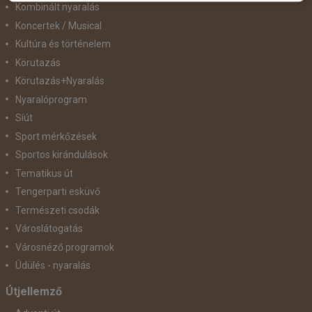
Kombinált nyaralás
Koncertek / Musical
Kultúra és történelem
Körutazás
Körutazás+Nyaralás
Nyaralóprogram
Síút
Sport mérkőzések
Sportos kirándulások
Tematikus út
Tengerparti esküvő
Természeti csodák
Városlátogatás
Városnéző programok
Üdülés - nyaralás
Útjellemző