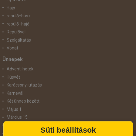
Hajó
repülő+busz
repülő+hajó
Repülővel
Szolgáltatás
Vonat
Ünnepek
Adventi hetek
Húsvét
Karácsonyi utazás
Karnevál
Két ünnep között
Május 1.
Március 15.
Mikulás
Süti beállítások
Nőnap