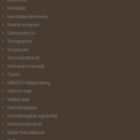
Síoktatás
Sportolási lehetőség
Szafari program
Szilveszteri út
Témaparkok
Tengerpart
Természetbarát
Természeti csodák
Tópart
UNESCO Világörökség
Valentin nap
Vallási utak
Városlátogatás
Városlátogatás egyénileg
Velencei karnevál
Vidéki felszállással