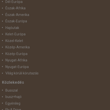
Dél-Európa
Észak-Afrika
Észak-Amerika
Észak-Európa
Hajóutak
Kelet-Európa
Közel-Kelet
Közép-Amerika
Közép-Európa
Nyugat-Afrika
Nyugat-Európa
Világ körüli körutazás
Közlekedés
Busszal
busz+hajó
Egyénileg
Fly & Drive