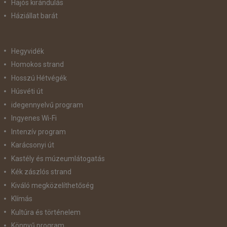
Hajós kirándulás
Háziállat barát
Hegyvidék
Homokos strand
Hosszú Hétvégék
Húsvéti út
idegennyelvű program
Ingyenes Wi-Fi
Intenzív program
Karácsonyi út
Kastély és múzeumlátogatás
Kék zászlós strand
Kiváló megközelíthetőség
Klímás
Kultúra és történelem
Könnyű program