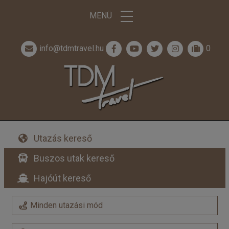
MENÜ
info@tdmtravel.hu
0
Utazás kereső
Buszos utak kereső
Hajóút kereső