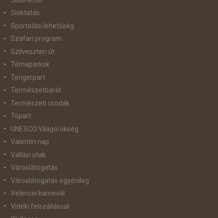
Síoktatás
Sportolási lehetőség
Szafari program
Szilveszteri út
Témaparkok
Tengerpart
Természetbarát
Természeti csodák
Tópart
UNESCO Világörökség
Valentin nap
Vallási utak
Városlátogatás
Városlátogatás egyénileg
Velencei karnevál
Vidéki felszállással