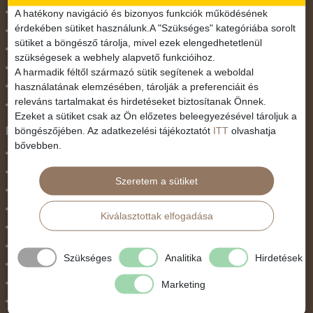
November 1.
A hatékony navigáció és bizonyos funkciók működésének
érdekében sütiket használunk.A "Szükséges" kategóriába sorolt
Október 23.
sütiket a böngésző tárolja, mivel ezek elengedhetetlenül
Pünkösdi utazás
szükségesek a webhely alapvető funkcióihoz.
Szilveszter
A harmadik féltől származó sütik segítenek a weboldal
használatának elemzésében, tárolják a preferenciáit és
Tavaszi szünet
releváns tartalmakat és hirdetéseket biztosítanak Önnek.
Valentin nap
Ezeket a sütiket csak az Ön előzetes beleegyezésével tároljuk a
Programtípus
böngészőjében. Az adatkezelési tájékoztatót
ITT
olvashatja
bővebben.
1 napos utak
Belépőjegy
Szeretem a sütiket
Egyéni út
Egzotikus út
Kiválasztottak elfogadása
Fesztiválok
Golfút
Szükséges
Analitika
Hirdetések
Gyalogtúra
Hajóút
Marketing
Ifjúsági program / Osztálykirándulás