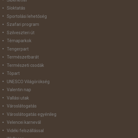
Síoktatás
Sportolási lehetőség
Szafari program
Szilveszteri út
Témaparkok
Tengerpart
Természetbarát
Természeti csodák
Tópart
UNESCO Világörökség
Valentin nap
Vallási utak
Városlátogatás
Városlátogatás egyénileg
Velencei karnevál
Vidéki felszállással