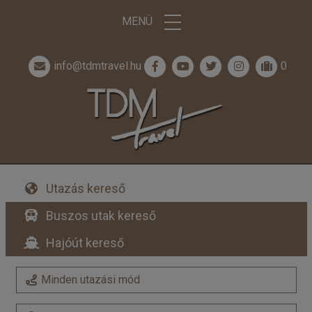
MENÜ
info@tdmtravel.hu
0
Utazás kereső
Buszos utak kereső
Hajóút kereső