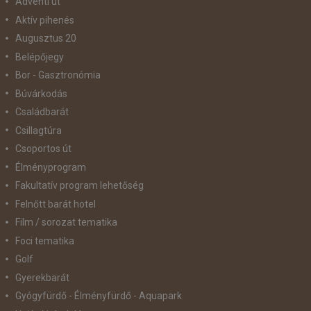
Adventi út
Aktív pihenés
Augusztus 20
Belépőjegy
Bor - Gasztronómia
Búvárkodás
Családbarát
Csillagtúra
Csoportos út
Élményprogram
Fakultatív program lehetőség
Felnőtt barát hotel
Film / sorozat tematika
Foci tematika
Golf
Gyerekbarát
Gyógyfürdő - Élményfürdő - Aquapark