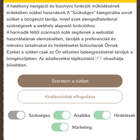
November 1.
A hatékony navigáció és bizonyos funkciók működésének
érdekében sütiket használunk.A "Szükséges" kategóriába sorolt
Október 23.
sütiket a böngésző tárolja, mivel ezek elengedhetetlenül
Pünkösdi utazás
szükségesek a webhely alapvető funkcióihoz.
Szilveszter
A harmadik féltől származó sütik segítenek a weboldal
használatának elemzésében, tárolják a preferenciáit és
Tavaszi szünet
releváns tartalmakat és hirdetéseket biztosítanak Önnek.
Valentin nap
Ezeket a sütiket csak az Ön előzetes beleegyezésével tároljuk a
Programtípus
böngészőjében. Az adatkezelési tájékoztatót
ITT
olvashatja
bővebben.
1 napos utak
Belépőjegy
Szeretem a sütiket
Egyéni út
Egzotikus út
Kiválasztottak elfogadása
Fesztiválok
Golfút
Szükséges
Analitika
Hirdetések
Gyalogtúra
Hajóút
Marketing
Ifjúsági program / Osztálykirándulás