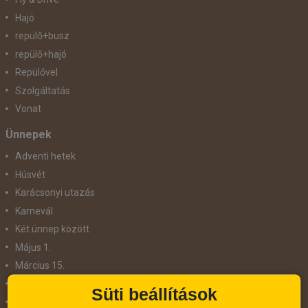
Hajó
repülő+busz
repülő+hajó
Repülővel
Szolgáltatás
Vonat
Ünnepek
Adventi hetek
Húsvét
Karácsonyi utazás
Karnevál
Két ünnep között
Május 1.
Március 15.
Mikulás
Süti beállítások
Nőnap