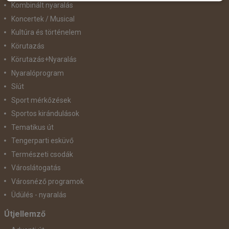
Kombinált nyaralás
Koncertek / Musical
Kultúra és történelem
Körutazás
Körutazás+Nyaralás
Nyaralóprogram
Síút
Sport mérkőzések
Sportos kirándulások
Tematikus út
Tengerparti esküvő
Természeti csodák
Városlátogatás
Városnéző programok
Üdülés - nyaralás
Útjellemző