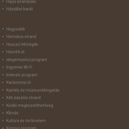
Hajós kirándulás
Háziállat barát
Hegyvidék
Homokos strand
Hosszú Hétvégék
Húsvéti út
idegennyelvű program
Ingyenes Wi-Fi
Intenzív program
Karácsonyi út
Kastély és múzeumlátogatás
Kék zászlós strand
Kiváló megközelíthetőség
Klímás
Kultúra és történelem
Könnyű program