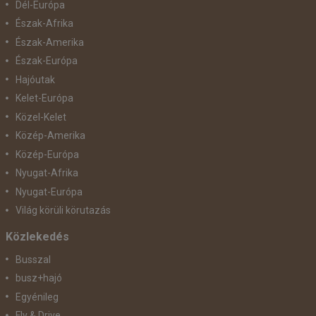
Dél-Európa
Észak-Afrika
Észak-Amerika
Észak-Európa
Hajóutak
Kelet-Európa
Közel-Kelet
Közép-Amerika
Közép-Európa
Nyugat-Afrika
Nyugat-Európa
Világ körüli körutazás
Közlekedés
Busszal
busz+hajó
Egyénileg
Fly & Drive