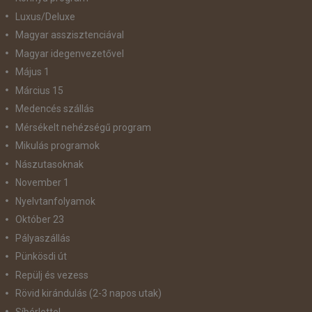
Luxus/Deluxe
Magyar asszisztenciával
Magyar idegenvezetővel
Május 1
Március 15
Medencés szállás
Mérsékelt nehézségű program
Mikulás programok
Nászutasoknak
November 1
Nyelvtanfolyamok
Október 23
Pályaszállás
Pünkösdi út
Repülj és vezess
Rövid kirándulás (2-3 napos utak)
Síbérlettel