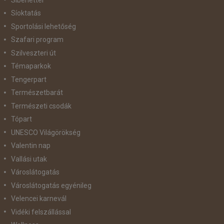
Síoktatás
Sportolási lehetőség
Szafari program
Szilveszteri út
Témaparkok
Tengerpart
Természetbarát
Természeti csodák
Tópart
UNESCO Világörökség
Valentin nap
Vallási utak
Városlátogatás
Városlátogatás egyénileg
Velencei karnevál
Vidéki felszállással