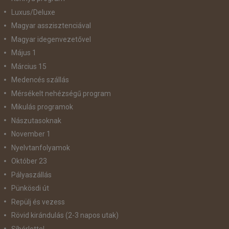
Luxus/Deluxe
Magyar asszisztenciával
Magyar idegenvezetővel
Május 1
Március 15
Medencés szállás
Mérsékelt nehézségű program
Mikulás programok
Nászutasoknak
November 1
Nyelvtanfolyamok
Október 23
Pályaszállás
Pünkösdi út
Repülj és vezess
Rövid kirándulás (2-3 napos utak)
Síbérlettel