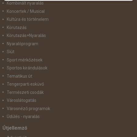
Kombinált nyaralás
Koncertek / Musical
Kultúra és történelem
Körutazás
Körutazás+Nyaralás
Nyaralóprogram
Síút
Sport mérkőzések
Sportos kirándulások
Tematikus út
Tengerparti esküvő
Természeti csodák
Városlátogatás
Városnéző programok
Üdülés - nyaralás
Útjellemző