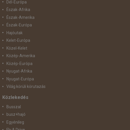
Dél-Európa
Észak-Afrika
Észak-Amerika
Észak-Európa
Hajóutak
Kelet-Európa
Közel-Kelet
Közép-Amerika
Közép-Európa
Nyugat-Afrika
Nyugat-Európa
Világ körüli körutazás
Közlekedés
Busszal
busz+hajó
Egyénileg
Fly & Drive