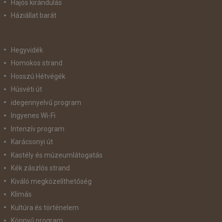
Hajós kirándulás
Háziállat barát
Hegyvidék
Homokos strand
Hosszú Hétvégék
Húsvéti út
idegennyelvű program
Ingyenes Wi-Fi
Intenzív program
Karácsonyi út
Kastély és múzeumlátogatás
Kék zászlós strand
Kiváló megközelíthetőség
Klímás
Kultúra és történelem
Könnyű program