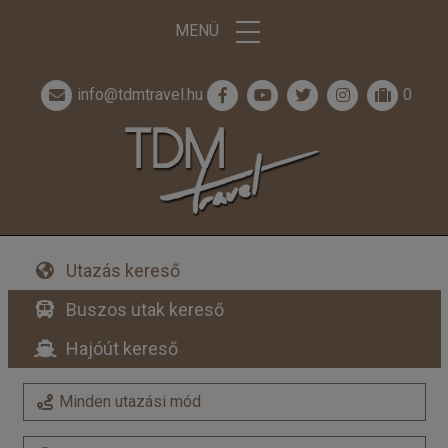
MENÜ
info@tdmtravel.hu
0
Utazás kereső
Buszos utak kereső
Hajóút kereső