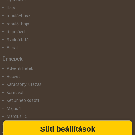
Hajó
repülő+busz
repülő+hajó
Repülővel
Szolgáltatás
Vonat
Ünnepek
Adventi hetek
Húsvét
Karácsonyi utazás
Karnevál
Két ünnep között
Május 1.
Március 15.
Mikulás
Süti beállítások
Nőnap