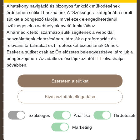
November 1.
A hatékony navigáció és bizonyos funkciók működésének
érdekében sütiket használunk.A "Szükséges" kategóriába sorolt
Október 23.
sütiket a böngésző tárolja, mivel ezek elengedhetetlenül
Pünkösdi utazás
szükségesek a webhely alapvető funkcióihoz.
Szilveszter
A harmadik féltől származó sütik segítenek a weboldal
használatának elemzésében, tárolják a preferenciáit és
Tavaszi szünet
releváns tartalmakat és hirdetéseket biztosítanak Önnek.
Valentin nap
Ezeket a sütiket csak az Ön előzetes beleegyezésével tároljuk a
Programtípus
böngészőjében. Az adatkezelési tájékoztatót
ITT
olvashatja
bővebben.
1 napos utak
Belépőjegy
Szeretem a sütiket
Egyéni út
Egzotikus út
Kiválasztottak elfogadása
Fesztiválok
Golfút
Szükséges
Analitika
Hirdetések
Gyalogtúra
Hajóút
Marketing
Ifjúsági program / Osztálykirándulás