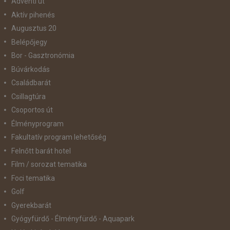
Adventi út
Aktív pihenés
Augusztus 20
Belépőjegy
Bor - Gasztronómia
Búvárkodás
Családbarát
Csillagtúra
Csoportos út
Élményprogram
Fakultatív program lehetőség
Felnőtt barát hotel
Film / sorozat tematika
Foci tematika
Golf
Gyerekbarát
Gyógyfürdő - Élményfürdő - Aquapark