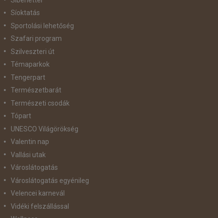
Síoktatás
Sportolási lehetőség
Szafari program
Szilveszteri út
Témaparkok
Tengerpart
Természetbarát
Természeti csodák
Tópart
UNESCO Világörökség
Valentin nap
Vallási utak
Városlátogatás
Városlátogatás egyénileg
Velencei karnevál
Vidéki felszállással