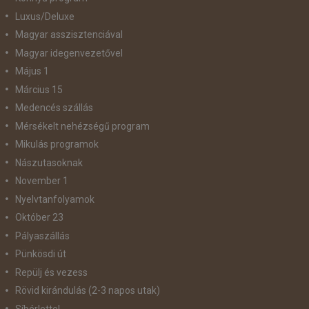
Luxus/Deluxe
Magyar asszisztenciával
Magyar idegenvezetővel
Május 1
Március 15
Medencés szállás
Mérsékelt nehézségű program
Mikulás programok
Nászutasoknak
November 1
Nyelvtanfolyamok
Október 23
Pályaszállás
Pünkösdi út
Repülj és vezess
Rövid kirándulás (2-3 napos utak)
Síbérlettel