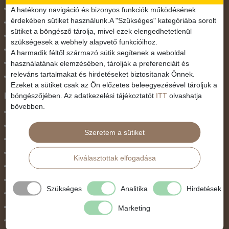
November 1.
A hatékony navigáció és bizonyos funkciók működésének
érdekében sütiket használunk.A "Szükséges" kategóriába sorolt
Október 23.
sütiket a böngésző tárolja, mivel ezek elengedhetetlenül
Pünkösdi utazás
szükségesek a webhely alapvető funkcióihoz.
Szilveszter
A harmadik féltől származó sütik segítenek a weboldal
használatának elemzésében, tárolják a preferenciáit és
Tavaszi szünet
releváns tartalmakat és hirdetéseket biztosítanak Önnek.
Valentin nap
Ezeket a sütiket csak az Ön előzetes beleegyezésével tároljuk a
Programtípus
böngészőjében. Az adatkezelési tájékoztatót
ITT
olvashatja
bővebben.
1 napos utak
Belépőjegy
Szeretem a sütiket
Egyéni út
Egzotikus út
Kiválasztottak elfogadása
Fesztiválok
Golfút
Szükséges
Analitika
Hirdetések
Gyalogtúra
Hajóút
Marketing
Ifjúsági program / Osztálykirándulás