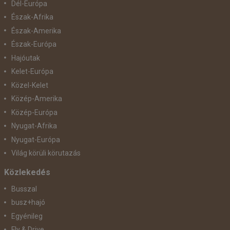
Dél-Európa
Észak-Afrika
Észak-Amerika
Észak-Európa
Hajóutak
Kelet-Európa
Közel-Kelet
Közép-Amerika
Közép-Európa
Nyugat-Afrika
Nyugat-Európa
Világ körüli körutazás
Közlekedés
Busszal
busz+hajó
Egyénileg
Fly & Drive