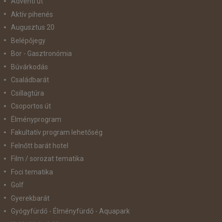
Adventi út
Aktív pihenés
Augusztus 20
Belépőjegy
Bor - Gasztronómia
Búvárkodás
Családbarát
Csillagtúra
Csoportos út
Élményprogram
Fakultatív program lehetőség
Felnőtt barát hotel
Film / sorozat tematika
Foci tematika
Golf
Gyerekbarát
Gyógyfürdő - Élményfürdő - Aquapark