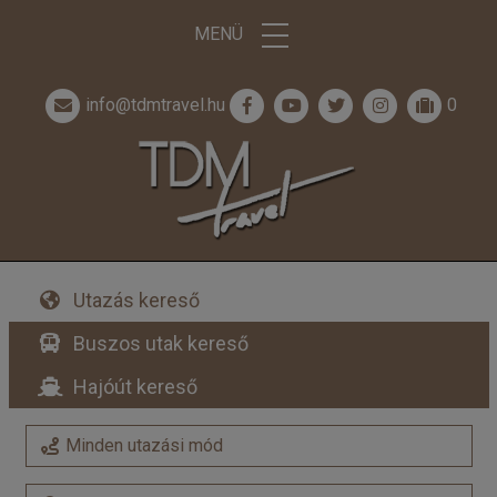
MENÜ
info@tdmtravel.hu
0
Utazás kereső
Buszos utak kereső
Hajóút kereső