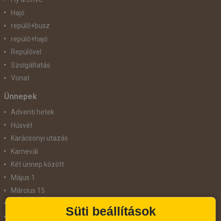
Hajó
repülő+busz
repülő+hajó
Repülővel
Szolgáltatás
Vonat
Ünnepek
Adventi hetek
Húsvét
Karácsonyi utazás
Karnevál
Két ünnep között
Május 1.
Március 15.
Mikulás
Süti beállítások
Nőnap