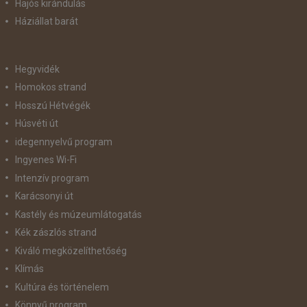
Hajós kirándulás
Háziállat barát
Hegyvidék
Homokos strand
Hosszú Hétvégék
Húsvéti út
idegennyelvű program
Ingyenes Wi-Fi
Intenzív program
Karácsonyi út
Kastély és múzeumlátogatás
Kék zászlós strand
Kiváló megközelíthetőség
Klímás
Kultúra és történelem
Könnyű program