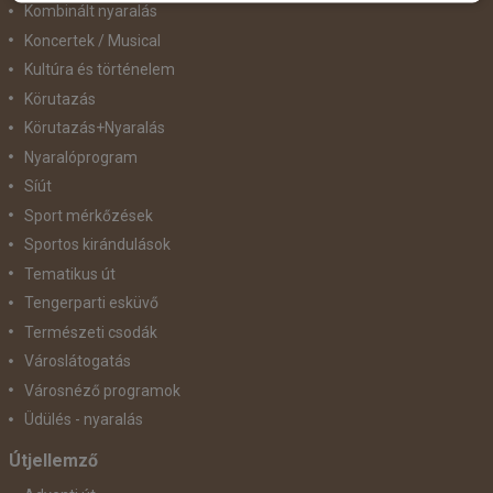
Kombinált nyaralás
Koncertek / Musical
Kultúra és történelem
Körutazás
Körutazás+Nyaralás
Nyaralóprogram
Síút
Sport mérkőzések
Sportos kirándulások
Tematikus út
Tengerparti esküvő
Természeti csodák
Városlátogatás
Városnéző programok
Üdülés - nyaralás
Útjellemző