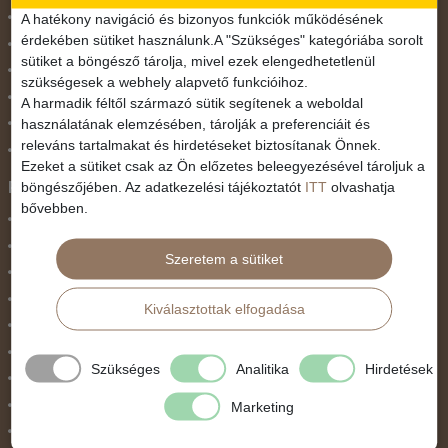
November 1.
A hatékony navigáció és bizonyos funkciók működésének
érdekében sütiket használunk.A "Szükséges" kategóriába sorolt
Október 23.
sütiket a böngésző tárolja, mivel ezek elengedhetetlenül
Pünkösdi utazás
szükségesek a webhely alapvető funkcióihoz.
Szilveszter
A harmadik féltől származó sütik segítenek a weboldal
használatának elemzésében, tárolják a preferenciáit és
Tavaszi szünet
releváns tartalmakat és hirdetéseket biztosítanak Önnek.
Valentin nap
Ezeket a sütiket csak az Ön előzetes beleegyezésével tároljuk a
Programtípus
böngészőjében. Az adatkezelési tájékoztatót
ITT
olvashatja
bővebben.
1 napos utak
Belépőjegy
Szeretem a sütiket
Egyéni út
Egzotikus út
Kiválasztottak elfogadása
Fesztiválok
Golfút
Szükséges
Analitika
Hirdetések
Gyalogtúra
Hajóút
Marketing
Ifjúsági program / Osztálykirándulás