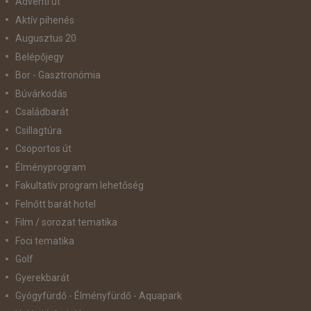
Adventi út
Aktív pihenés
Augusztus 20
Belépőjegy
Bor - Gasztronómia
Búvárkodás
Családbarát
Csillagtúra
Csoportos út
Élményprogram
Fakultatív program lehetőség
Felnőtt barát hotel
Film / sorozat tematika
Foci tematika
Golf
Gyerekbarát
Gyógyfürdő - Élményfürdő - Aquapark