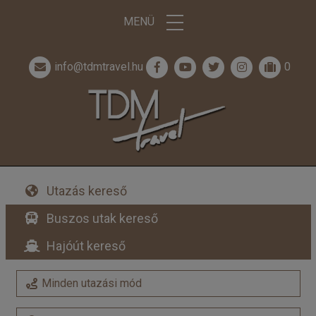
MENÜ
info@tdmtravel.hu
0
Utazás kereső
Buszos utak kereső
Hajóút kereső