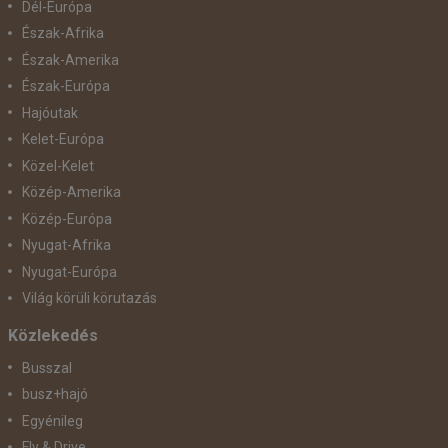
Dél-Európa
Észak-Afrika
Észak-Amerika
Észak-Európa
Hajóutak
Kelet-Európa
Közel-Kelet
Közép-Amerika
Közép-Európa
Nyugat-Afrika
Nyugat-Európa
Világ körüli körutazás
Közlekedés
Busszal
busz+hajó
Egyénileg
Fly & Drive