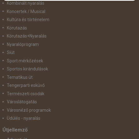
Kombinált nyaralás
Koncertek / Musical
Kultúra és történelem
Körutazás
Körutazás+Nyaralás
Nyaralóprogram
Síút
Sport mérkőzések
Sportos kirándulások
Tematikus út
Tengerparti esküvő
Természeti csodák
Városlátogatás
Városnéző programok
Üdülés - nyaralás
Útjellemző