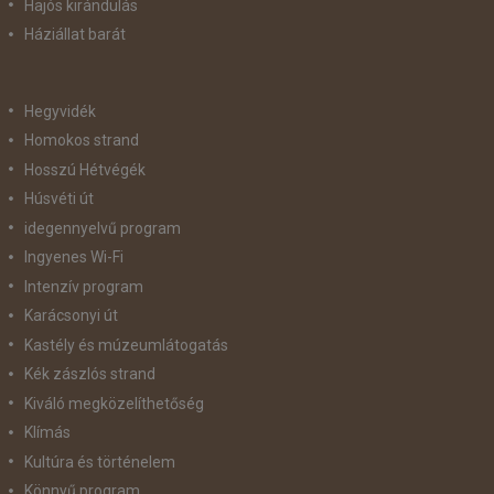
Hajós kirándulás
Háziállat barát
Hegyvidék
Homokos strand
Hosszú Hétvégék
Húsvéti út
idegennyelvű program
Ingyenes Wi-Fi
Intenzív program
Karácsonyi út
Kastély és múzeumlátogatás
Kék zászlós strand
Kiváló megközelíthetőség
Klímás
Kultúra és történelem
Könnyű program