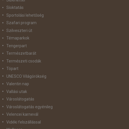
Síoktatás
Sportolási lehetőség
Szafari program
Szilveszteri út
Témaparkok
Tengerpart
Természetbarát
Természeti csodák
Tópart
UNESCO Világörökség
Valentin nap
Vallási utak
Városlátogatás
Városlátogatás egyénileg
Velencei karnevál
Vidéki felszállással