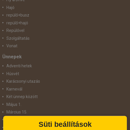
Hajó
repülő+busz
repülő+hajó
Repülővel
Szolgáltatás
Vonat
Ünnepek
Adventi hetek
Húsvét
Karácsonyi utazás
Karnevál
Két ünnep között
Május 1.
Március 15.
Mikulás
Süti beállítások
Nőnap