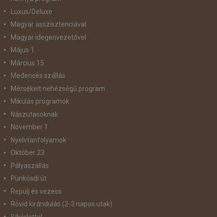
Luxus/Deluxe
Magyar asszisztenciával
Magyar idegenvezetővel
Május 1
Március 15
Medencés szállás
Mérsékelt nehézségű program
Mikulás programok
Nászutasoknak
November 1
Nyelvtanfolyamok
Október 23
Pályaszállás
Pünkösdi út
Repülj és vezess
Rövid kirándulás (2-3 napos utak)
Síbérlettel