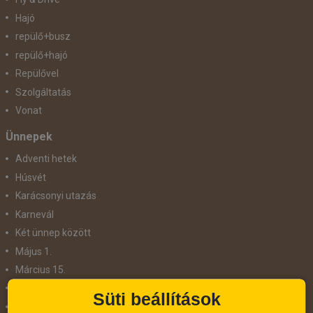
Hajó
repülő+busz
repülő+hajó
Repülővel
Szolgáltatás
Vonat
Ünnepek
Adventi hetek
Húsvét
Karácsonyi utazás
Karnevál
Két ünnep között
Május 1.
Március 15.
Mikulás
Süti beállítások
Nőnap