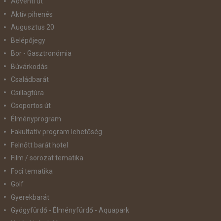
Adventi út
Aktív pihenés
Augusztus 20
Belépőjegy
Bor - Gasztronómia
Búvárkodás
Családbarát
Csillagtúra
Csoportos út
Élményprogram
Fakultatív program lehetőség
Felnőtt barát hotel
Film / sorozat tematika
Foci tematika
Golf
Gyerekbarát
Gyógyfürdő - Élményfürdő - Aquapark