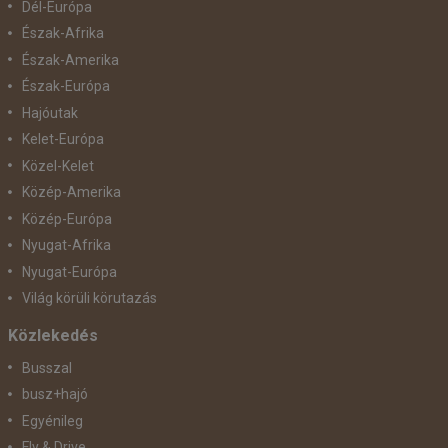
Dél-Európa
Észak-Afrika
Észak-Amerika
Észak-Európa
Hajóutak
Kelet-Európa
Közel-Kelet
Közép-Amerika
Közép-Európa
Nyugat-Afrika
Nyugat-Európa
Világ körüli körutazás
Közlekedés
Busszal
busz+hajó
Egyénileg
Fly & Drive