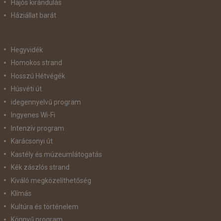
Hajós kirándulás
Háziállat barát
Hegyvidék
Homokos strand
Hosszú Hétvégék
Húsvéti út
idegennyelvű program
Ingyenes Wi-Fi
Intenzív program
Karácsonyi út
Kastély és múzeumlátogatás
Kék zászlós strand
Kiváló megközelíthetőség
Klímás
Kultúra és történelem
Könnyű program