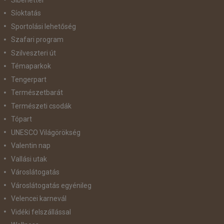
Síoktatás
Sportolási lehetőség
Szafari program
Szilveszteri út
Témaparkok
Tengerpart
Természetbarát
Természeti csodák
Tópart
UNESCO Világörökség
Valentin nap
Vallási utak
Városlátogatás
Városlátogatás egyénileg
Velencei karnevál
Vidéki felszállással