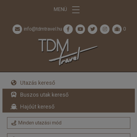
MENÜ
info@tdmtravel.hu
0
Utazás kereső
Buszos utak kereső
Hajóút kereső