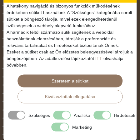
November 1.
A hatékony navigáció és bizonyos funkciók működésének
érdekében sütiket használunk.A "Szükséges" kategóriába sorolt
Október 23.
sütiket a böngésző tárolja, mivel ezek elengedhetetlenül
Pünkösdi utazás
szükségesek a webhely alapvető funkcióihoz.
Szilveszter
A harmadik féltől származó sütik segítenek a weboldal
használatának elemzésében, tárolják a preferenciáit és
Tavaszi szünet
releváns tartalmakat és hirdetéseket biztosítanak Önnek.
Valentin nap
Ezeket a sütiket csak az Ön előzetes beleegyezésével tároljuk a
Programtípus
böngészőjében. Az adatkezelési tájékoztatót
ITT
olvashatja
bővebben.
1 napos utak
Belépőjegy
Szeretem a sütiket
Egyéni út
Egzotikus út
Kiválasztottak elfogadása
Fesztiválok
Golfút
Szükséges
Analitika
Hirdetések
Gyalogtúra
Hajóút
Marketing
Ifjúsági program / Osztálykirándulás