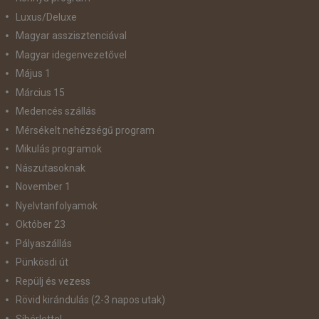
Luxus/Deluxe
Magyar asszisztenciával
Magyar idegenvezetővel
Május 1
Március 15
Medencés szállás
Mérsékelt nehézségű program
Mikulás programok
Nászutasoknak
November 1
Nyelvtanfolyamok
Október 23
Pályaszállás
Pünkösdi út
Repülj és vezess
Rövid kirándulás (2-3 napos utak)
Síbérlettel