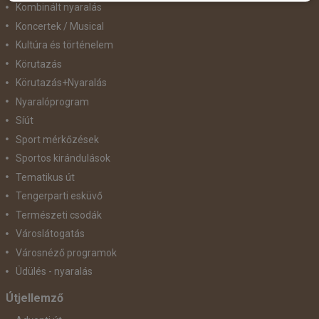
Kombinált nyaralás
Koncertek / Musical
Kultúra és történelem
Körutazás
Körutazás+Nyaralás
Nyaralóprogram
Síút
Sport mérkőzések
Sportos kirándulások
Tematikus út
Tengerparti esküvő
Természeti csodák
Városlátogatás
Városnéző programok
Üdülés - nyaralás
Útjellemző