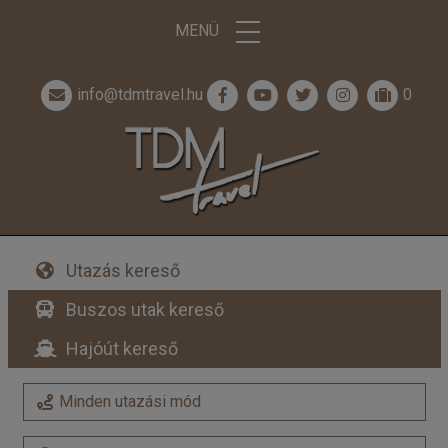
MENÜ
info@tdmtravel.hu
0
Utazás kereső
Buszos utak kereső
Hajóút kereső