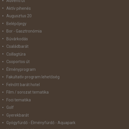
Adventi út
Aktív pihenés
Augusztus 20
Belépőjegy
Bor - Gasztronómia
Búvárkodás
Családbarát
Csillagtúra
Csoportos út
Élményprogram
Fakultatív program lehetőség
Felnőtt barát hotel
Film / sorozat tematika
Foci tematika
Golf
Gyerekbarát
Gyógyfürdő - Élményfürdő - Aquapark