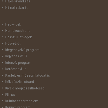
Hajós kirándulás
Háziállat barát
Hegyvidék
Homokos strand
Hosszú Hétvégék
Húsvéti út
idegennyelvű program
Ingyenes Wi-Fi
Intenzív program
Karácsonyi út
Kastély és múzeumlátogatás
Kék zászlós strand
Kiváló megközelíthetőség
Klímás
Kultúra és történelem
Könnyű program