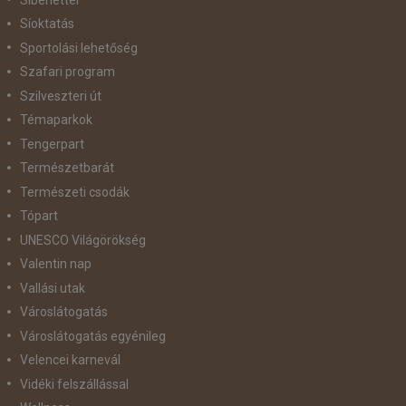
Síoktatás
Sportolási lehetőség
Szafari program
Szilveszteri út
Témaparkok
Tengerpart
Természetbarát
Természeti csodák
Tópart
UNESCO Világörökség
Valentin nap
Vallási utak
Városlátogatás
Városlátogatás egyénileg
Velencei karnevál
Vidéki felszállással