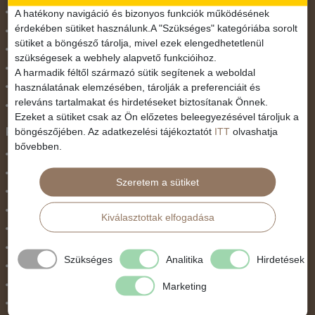
November 1.
A hatékony navigáció és bizonyos funkciók működésének
érdekében sütiket használunk.A "Szükséges" kategóriába sorolt
Október 23.
sütiket a böngésző tárolja, mivel ezek elengedhetetlenül
Pünkösdi utazás
szükségesek a webhely alapvető funkcióihoz.
Szilveszter
A harmadik féltől származó sütik segítenek a weboldal
használatának elemzésében, tárolják a preferenciáit és
Tavaszi szünet
releváns tartalmakat és hirdetéseket biztosítanak Önnek.
Valentin nap
Ezeket a sütiket csak az Ön előzetes beleegyezésével tároljuk a
Programtípus
böngészőjében. Az adatkezelési tájékoztatót
ITT
olvashatja
bővebben.
1 napos utak
Belépőjegy
Szeretem a sütiket
Egyéni út
Egzotikus út
Kiválasztottak elfogadása
Fesztiválok
Golfút
Szükséges
Analitika
Hirdetések
Gyalogtúra
Hajóút
Marketing
Ifjúsági program / Osztálykirándulás