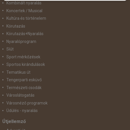
Kombinált nyaralás
Koncertek / Musical
Kultúra és történelem
Körutazás
Körutazás+Nyaralás
Nyaralóprogram
Síút
Sport mérkőzések
Sportos kirándulások
Tematikus út
Tengerparti esküvő
Természeti csodák
Városlátogatás
Városnéző programok
Üdülés - nyaralás
Útjellemző