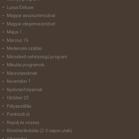
Luxus/Deluxe
Magyar asszisztenciával
Magyar idegenvezetővel
Május 1
Március 15
Medencés szállás
Mérsékelt nehézségű program
Mikulás programok
Nászutasoknak
November 1
Nyelvtanfolyamok
Október 23
Pályaszállás
Pünkösdi út
Repülj és vezess
Rövid kirándulás (2-3 napos utak)
Síbérlettel