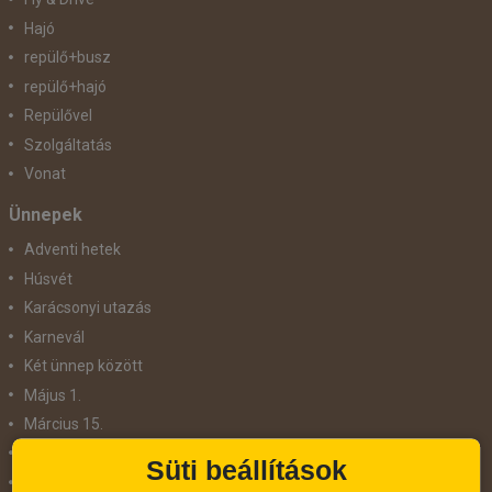
Hajó
repülő+busz
repülő+hajó
Repülővel
Szolgáltatás
Vonat
Ünnepek
Adventi hetek
Húsvét
Karácsonyi utazás
Karnevál
Két ünnep között
Május 1.
Március 15.
Mikulás
Süti beállítások
Nőnap