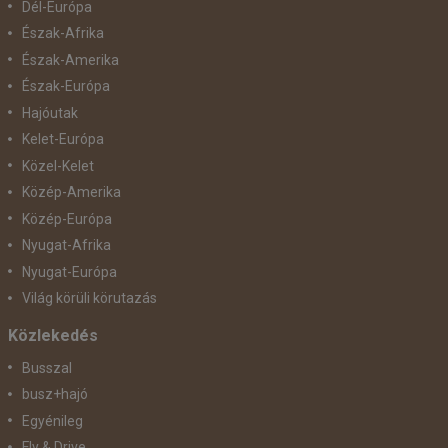
Dél-Európa
Észak-Afrika
Észak-Amerika
Észak-Európa
Hajóutak
Kelet-Európa
Közel-Kelet
Közép-Amerika
Közép-Európa
Nyugat-Afrika
Nyugat-Európa
Világ körüli körutazás
Közlekedés
Busszal
busz+hajó
Egyénileg
Fly & Drive