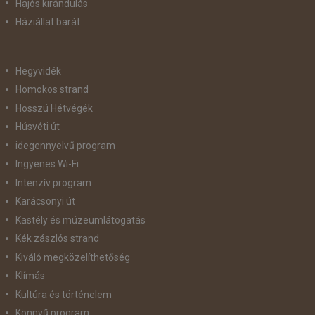
Hajós kirándulás
Háziállat barát
Hegyvidék
Homokos strand
Hosszú Hétvégék
Húsvéti út
idegennyelvű program
Ingyenes Wi-Fi
Intenzív program
Karácsonyi út
Kastély és múzeumlátogatás
Kék zászlós strand
Kiváló megközelíthetőség
Klímás
Kultúra és történelem
Könnyű program