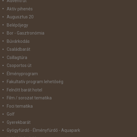
Adventi út
Aktív pihenés
Augusztus 20
Belépőjegy
Bor - Gasztronómia
Búvárkodás
Családbarát
Csillagtúra
Csoportos út
Élményprogram
Fakultatív program lehetőség
Felnőtt barát hotel
Film / sorozat tematika
Foci tematika
Golf
Gyerekbarát
Gyógyfürdő - Élményfürdő - Aquapark