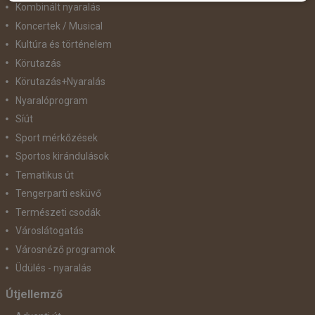
Kombinált nyaralás
Koncertek / Musical
Kultúra és történelem
Körutazás
Körutazás+Nyaralás
Nyaralóprogram
Síút
Sport mérkőzések
Sportos kirándulások
Tematikus út
Tengerparti esküvő
Természeti csodák
Városlátogatás
Városnéző programok
Üdülés - nyaralás
Útjellemző