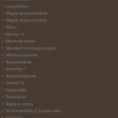
Luxus/Deluxe
Magyar asszisztenciával
Magyar idegenvezetővel
Május 1
Március 15
Medencés szállás
Mérsékelt nehézségű program
Mikulás programok
Nászutasoknak
November 1
Nyelvtanfolyamok
Október 23
Pályaszállás
Pünkösdi út
Repülj és vezess
Rövid kirándulás (2-3 napos utak)
Síbérlettel