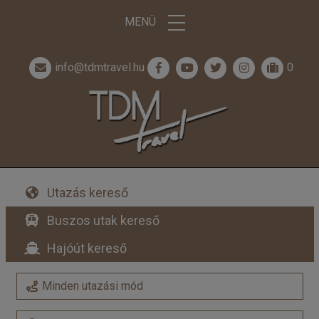
MENÜ
info@tdmtravel.hu
0
Utazás kereső
Buszos utak kereső
Hajóút kereső