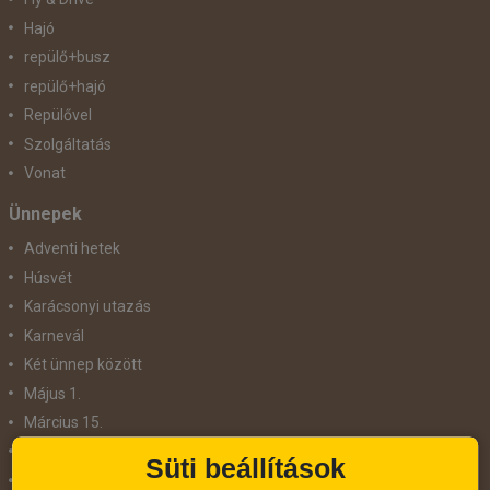
Hajó
repülő+busz
repülő+hajó
Repülővel
Szolgáltatás
Vonat
Ünnepek
Adventi hetek
Húsvét
Karácsonyi utazás
Karnevál
Két ünnep között
Május 1.
Március 15.
Mikulás
Süti beállítások
Nőnap