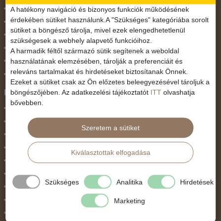
November 1.
A hatékony navigáció és bizonyos funkciók működésének
érdekében sütiket használunk.A "Szükséges" kategóriába sorolt
Október 23.
sütiket a böngésző tárolja, mivel ezek elengedhetetlenül
Pünkösdi utazás
szükségesek a webhely alapvető funkcióihoz.
Szilveszter
A harmadik féltől származó sütik segítenek a weboldal
használatának elemzésében, tárolják a preferenciáit és
Tavaszi szünet
releváns tartalmakat és hirdetéseket biztosítanak Önnek.
Valentin nap
Ezeket a sütiket csak az Ön előzetes beleegyezésével tároljuk a
Programtípus
böngészőjében. Az adatkezelési tájékoztatót
ITT
olvashatja
bővebben.
1 napos utak
Belépőjegy
Szeretem a sütiket
Egyéni út
Egzotikus út
Kiválasztottak elfogadása
Fesztiválok
Golfút
Szükséges
Analitika
Hirdetések
Gyalogtúra
Hajóút
Marketing
Ifjúsági program / Osztálykirándulás