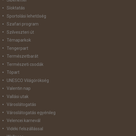
Síoktatás
Sportolási lehetőség
Szafari program
Szilveszteri út
Témaparkok
Tengerpart
Természetbarát
Természeti csodák
Tópart
UNESCO Világörökség
Valentin nap
Vallási utak
Városlátogatás
Városlátogatás egyénileg
Velencei karnevál
Vidéki felszállással