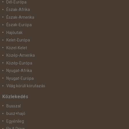
Dél-Európa
Észak-Afrika
Észak-Amerika
Észak-Európa
Hajóutak
Kelet-Európa
Közel-Kelet
Közép-Amerika
Közép-Európa
Nyugat-Afrika
Nyugat-Európa
Világ körüli körutazás
Közlekedés
Busszal
busz+hajó
Egyénileg
Fly & Drive