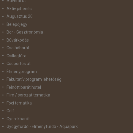
Adventi út
Aktív pihenés
Augusztus 20
Belépőjegy
Bor - Gasztronómia
Búvárkodás
Családbarát
Csillagtúra
Csoportos út
Élményprogram
Fakultatív program lehetőség
Felnőtt barát hotel
Film / sorozat tematika
Foci tematika
Golf
Gyerekbarát
Gyógyfürdő - Élményfürdő - Aquapark