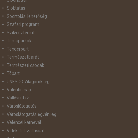
Síoktatás
Sportolási lehetőség
Szafari program
Szilveszteri út
Témaparkok
Tengerpart
Természetbarát
Természeti csodák
Tópart
UNESCO Világörökség
Valentin nap
Vallási utak
Városlátogatás
Városlátogatás egyénileg
Velencei karnevál
Vidéki felszállással