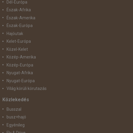
Dél-Európa
Észak-Afrika
Észak-Amerika
Észak-Európa
Hajóutak
Kelet-Európa
Közel-Kelet
Közép-Amerika
Közép-Európa
Nyugat-Afrika
Nyugat-Európa
Világ körüli körutazás
Közlekedés
Busszal
busz+hajó
Egyénileg
Fly & Drive