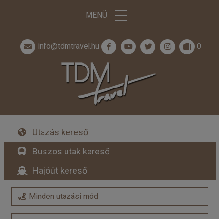
MENÜ
info@tdmtravel.hu
0
Utazás kereső
Buszos utak kereső
Hajóút kereső