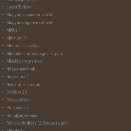
Luxus/Deluxe
Magyar asszisztenciával
Magyar idegenvezetővel
Május 1
Március 15
Medencés szállás
Mérsékelt nehézségű program
Mikulás programok
Nászutasoknak
November 1
Nyelvtanfolyamok
Október 23
Pályaszállás
Pünkösdi út
Repülj és vezess
Rövid kirándulás (2-3 napos utak)
Síbérlettel