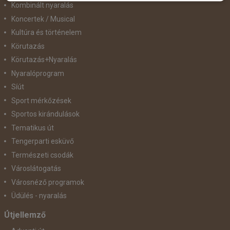
Kombinált nyaralás
Koncertek / Musical
Kultúra és történelem
Körutazás
Körutazás+Nyaralás
Nyaralóprogram
Síút
Sport mérkőzések
Sportos kirándulások
Tematikus út
Tengerparti esküvő
Természeti csodák
Városlátogatás
Városnéző programok
Üdülés - nyaralás
Útjellemző