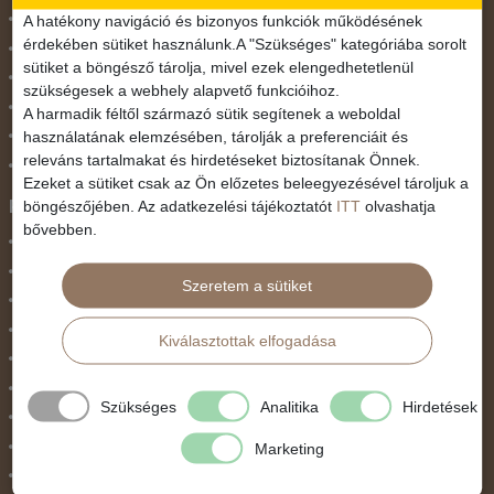
November 1.
A hatékony navigáció és bizonyos funkciók működésének
érdekében sütiket használunk.A "Szükséges" kategóriába sorolt
Október 23.
sütiket a böngésző tárolja, mivel ezek elengedhetetlenül
Pünkösdi utazás
szükségesek a webhely alapvető funkcióihoz.
Szilveszter
A harmadik féltől származó sütik segítenek a weboldal
használatának elemzésében, tárolják a preferenciáit és
Tavaszi szünet
releváns tartalmakat és hirdetéseket biztosítanak Önnek.
Valentin nap
Ezeket a sütiket csak az Ön előzetes beleegyezésével tároljuk a
Programtípus
böngészőjében. Az adatkezelési tájékoztatót
ITT
olvashatja
bővebben.
1 napos utak
Belépőjegy
Szeretem a sütiket
Egyéni út
Egzotikus út
Kiválasztottak elfogadása
Fesztiválok
Golfút
Szükséges
Analitika
Hirdetések
Gyalogtúra
Hajóút
Marketing
Ifjúsági program / Osztálykirándulás