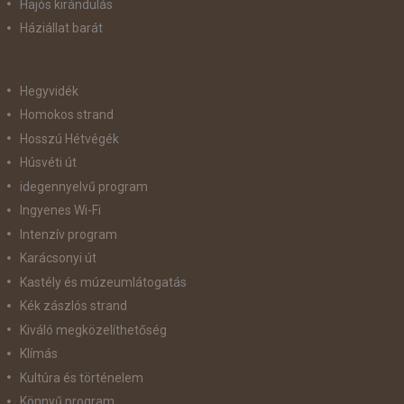
Hajós kirándulás
Háziállat barát
Hegyvidék
Homokos strand
Hosszú Hétvégék
Húsvéti út
idegennyelvű program
Ingyenes Wi-Fi
Intenzív program
Karácsonyi út
Kastély és múzeumlátogatás
Kék zászlós strand
Kiváló megközelíthetőség
Klímás
Kultúra és történelem
Könnyű program