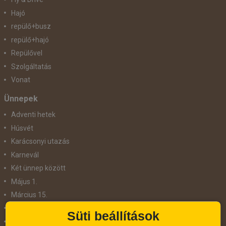
Hajó
repülő+busz
repülő+hajó
Repülővel
Szolgáltatás
Vonat
Ünnepek
Adventi hetek
Húsvét
Karácsonyi utazás
Karnevál
Két ünnep között
Május 1.
Március 15.
Mikulás
Süti beállítások
Nőnap