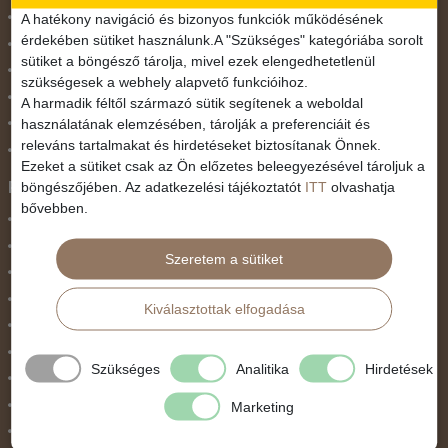
November 1.
A hatékony navigáció és bizonyos funkciók működésének
érdekében sütiket használunk.A "Szükséges" kategóriába sorolt
Október 23.
sütiket a böngésző tárolja, mivel ezek elengedhetetlenül
Pünkösdi utazás
szükségesek a webhely alapvető funkcióihoz.
Szilveszter
A harmadik féltől származó sütik segítenek a weboldal
használatának elemzésében, tárolják a preferenciáit és
Tavaszi szünet
releváns tartalmakat és hirdetéseket biztosítanak Önnek.
Valentin nap
Ezeket a sütiket csak az Ön előzetes beleegyezésével tároljuk a
Programtípus
böngészőjében. Az adatkezelési tájékoztatót
ITT
olvashatja
bővebben.
1 napos utak
Belépőjegy
Szeretem a sütiket
Egyéni út
Egzotikus út
Kiválasztottak elfogadása
Fesztiválok
Golfút
Szükséges
Analitika
Hirdetések
Gyalogtúra
Hajóút
Marketing
Ifjúsági program / Osztálykirándulás