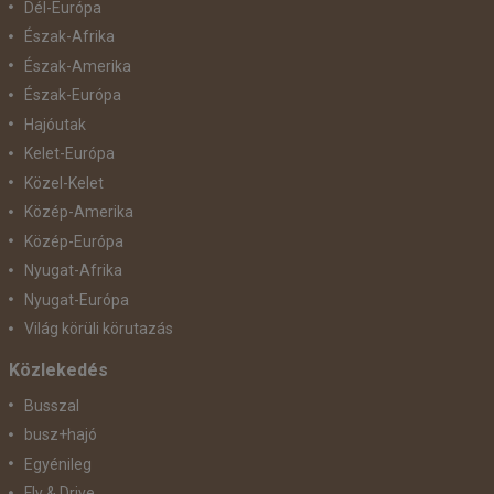
Dél-Európa
Észak-Afrika
Észak-Amerika
Észak-Európa
Hajóutak
Kelet-Európa
Közel-Kelet
Közép-Amerika
Közép-Európa
Nyugat-Afrika
Nyugat-Európa
Világ körüli körutazás
Közlekedés
Busszal
busz+hajó
Egyénileg
Fly & Drive