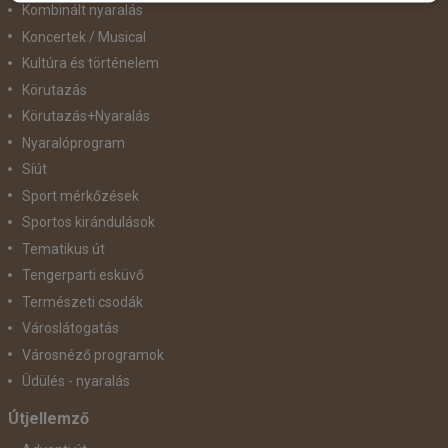
Kombinált nyaralás
Koncertek / Musical
Kultúra és történelem
Körutazás
Körutazás+Nyaralás
Nyaralóprogram
Síút
Sport mérkőzések
Sportos kirándulások
Tematikus út
Tengerparti esküvő
Természeti csodák
Városlátogatás
Városnéző programok
Üdülés - nyaralás
Útjellemző