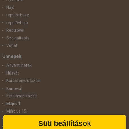
Hajó
repülő+busz
repülő+hajó
Repülővel
Szolgáltatás
Vonat
Ünnepek
Adventi hetek
Húsvét
Karácsonyi utazás
Karnevál
Két ünnep között
Május 1.
Március 15.
Mikulás
Süti beállítások
Nőnap