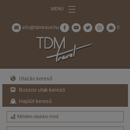
MENÜ
info@tdmtravel.hu
0
Utazás kereső
Buszos utak kereső
Hajóút kereső