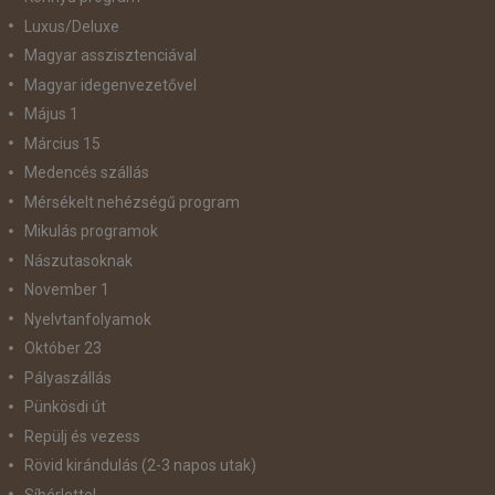
Luxus/Deluxe
Magyar asszisztenciával
Magyar idegenvezetővel
Május 1
Március 15
Medencés szállás
Mérsékelt nehézségű program
Mikulás programok
Nászutasoknak
November 1
Nyelvtanfolyamok
Október 23
Pályaszállás
Pünkösdi út
Repülj és vezess
Rövid kirándulás (2-3 napos utak)
Síbérlettel