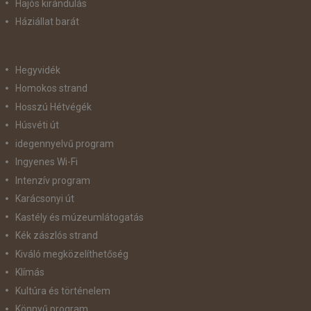
Hajós kirándulás
Háziállat barát
Hegyvidék
Homokos strand
Hosszú Hétvégék
Húsvéti út
idegennyelvű program
Ingyenes Wi-Fi
Intenzív program
Karácsonyi út
Kastély és múzeumlátogatás
Kék zászlós strand
Kiváló megközelíthetőség
Klímás
Kultúra és történelem
Könnyű program