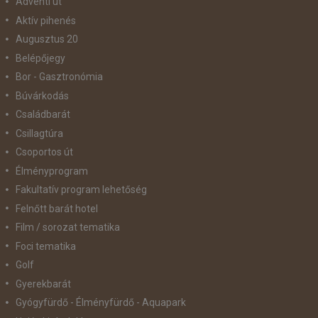
Adventi út
Aktív pihenés
Augusztus 20
Belépőjegy
Bor - Gasztronómia
Búvárkodás
Családbarát
Csillagtúra
Csoportos út
Élményprogram
Fakultatív program lehetőség
Felnőtt barát hotel
Film / sorozat tematika
Foci tematika
Golf
Gyerekbarát
Gyógyfürdő - Élményfürdő - Aquapark