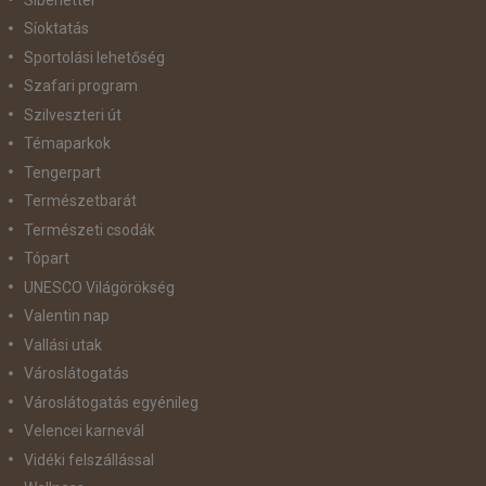
Síoktatás
Sportolási lehetőség
Szafari program
Szilveszteri út
Témaparkok
Tengerpart
Természetbarát
Természeti csodák
Tópart
UNESCO Világörökség
Valentin nap
Vallási utak
Városlátogatás
Városlátogatás egyénileg
Velencei karnevál
Vidéki felszállással