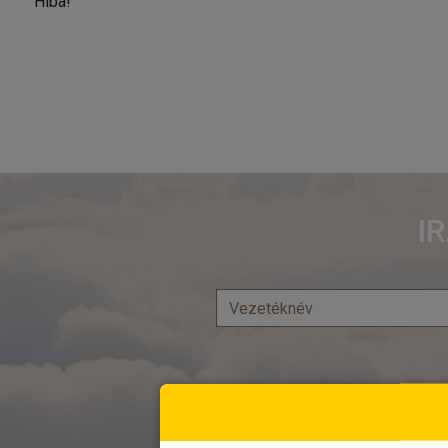
Hiba!
I