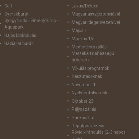
Golf
Luxus/Deluxe
Gyerekbarát
Magyar asszisztenciával
Gyógyfürdő - Élményfürdő -
Magyar idegenvezetővel
Aquapark
Május 1
Hajós kirándulás
Március 15
Háziállat barát
Medencés szállás
Mérsékelt nehézségű
program
Mikulás programok
Nászutasoknak
November 1
Nyelvtanfolyamok
Október 23
Pályaszállás
Pünkösdi út
Repülj és vezess
Rövid kirándulás (2-3 napos
utak)