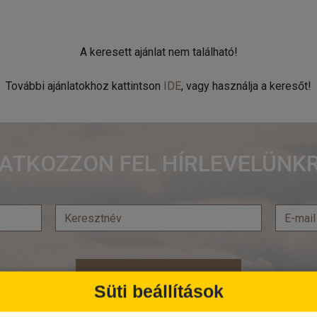
A keresett ajánlat nem található!
További ajánlatokhoz kattintson
IDE
, vagy használja a keresőt!
RATKOZZON FEL HÍRLEVELÜNKR
Feliratkozás
Süti beállítások