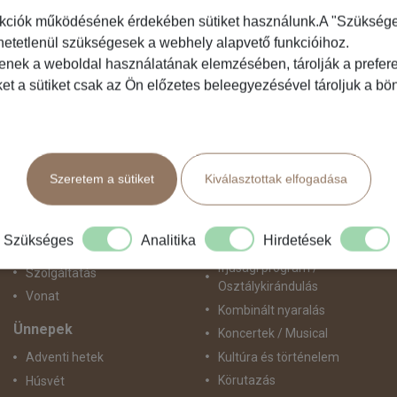
kciók működésének érdekében sütiket használunk.A "Szükséges"
hetetlenül szükségesek a webhely alapvető funkcióihoz.
Közlekedés
Programtípus
tenek a weboldal használatának elemzésében, tárolják a preferen
ket a sütiket csak az Ön előzetes beleegyezésével tároljuk a b
Busszal
1 napos utak
busz+hajó
Belépőjegy
Egyénileg
Egyéni út
Fly & Drive
Egzotikus út
Szeretem a sütiket
Kiválasztottak elfogadása
Hajó
Fesztiválok
repülő+busz
Golfút
repülő+hajó
Gyalogtúra
Szükséges
Analitika
Hirdetések
Repülővel
Hajóút
Ifjúsági program /
Szolgáltatás
Osztálykirándulás
Vonat
Kombinált nyaralás
Ünnepek
Koncertek / Musical
Kultúra és történelem
Adventi hetek
Körutazás
Húsvét