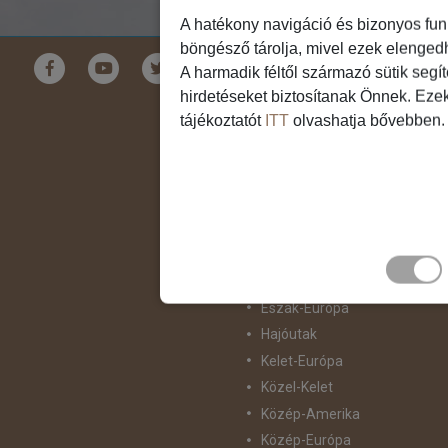
A hatékony navigáció és bizonyos fun
böngésző tárolja, mivel ezek elenged
Földrészek
A harmadik féltől származó sütik segí
hirdetéseket biztosítanak Önnek. Eze
Ausztrália
tájékoztatót
ITT
olvashatja bővebben.
Ázsia
Csendes-Óceáni Szigetvilág
Dél-Afrika
Dél-Amerika
Dél-Európa
Észak-Afrika
Észak-Amerika
Észak-Európa
Hajóutak
Kelet-Európa
Közel-Kelet
Közép-Amerika
Közép-Európa