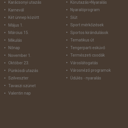
Körutazás+Nyaralás
Karácsonyi utazás
Nyaralóprogram
Karnevál
Síút
Két ünnep között
Sport mérkőzések
Május 1.
Sportos kirándulások
Március 15.
Tematikus út
Mikulás
Tengerparti esküvő
Nőnap
Természeti csodák
November 1.
Városlátogatás
Október 23.
Városnéző programok
Pünkösdi utazás
Üdülés - nyaralás
Szilveszter
Tavaszi szünet
Valentin nap