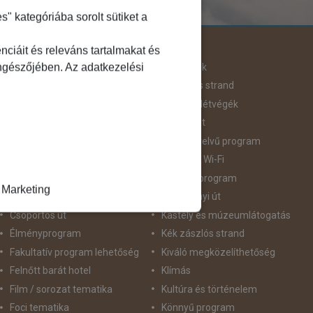
 kategóriába sorolt sütiket a
Útjellemző
ciáit és releváns tartalmakat és
öngészőjében. Az adatkezelési
Adventi út
Hegyvidék
Aktív pihenés
Homokos strand
Augusztus 20
Hosszú Hétvégék
Belépőjegy
Húsvéti út
Bor - Gasztronómia
idegennyelvű program
Búvárkodás
Ingyenes Wi-Fi
Családbarát
Intenzív program
Marketing
Csillagtúra
Karácsonyi út
Csoportos út
Kastély és múzeumlátogatás
Élményprogram
Kék zászlós strand
Fakultatív program lehetőség
Kiváló megközelíthetőség
Felnőtt barát hotel
Klímás
Film / sorozat tematika
Kultúra és történelem
Foci tematika
Könnyű program