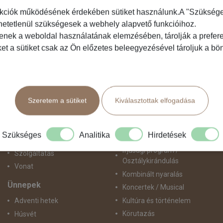
kciók működésének érdekében sütiket használunk.A "Szükséges"
hetetlenül szükségesek a webhely alapvető funkcióihoz.
Közlekedés
Programtípus
tenek a weboldal használatának elemzésében, tárolják a preferen
ket a sütiket csak az Ön előzetes beleegyezésével tároljuk a b
Busszal
1 napos utak
busz+hajó
Belépőjegy
Egyénileg
Egyéni út
Fly & Drive
Egzotikus út
Szeretem a sütiket
Kiválasztottak elfogadása
Hajó
Fesztiválok
repülő+busz
Golfút
repülő+hajó
Gyalogtúra
Szükséges
Analitika
Hirdetések
Repülővel
Hajóút
Ifjúsági program /
Szolgáltatás
Osztálykirándulás
Vonat
Kombinált nyaralás
Ünnepek
Koncertek / Musical
Kultúra és történelem
Adventi hetek
Körutazás
Húsvét