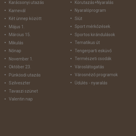
Körutazás+Nyaralás
Karácsonyi utazás
Nyaralóprogram
Karnevál
Síút
Két ünnep között
Sport mérkőzések
Május 1.
Sportos kirándulások
Március 15.
Tematikus út
Mikulás
Tengerparti esküvő
Nőnap
Természeti csodák
November 1.
Városlátogatás
Október 23.
Városnéző programok
Pünkösdi utazás
Üdülés - nyaralás
Szilveszter
Tavaszi szünet
Valentin nap