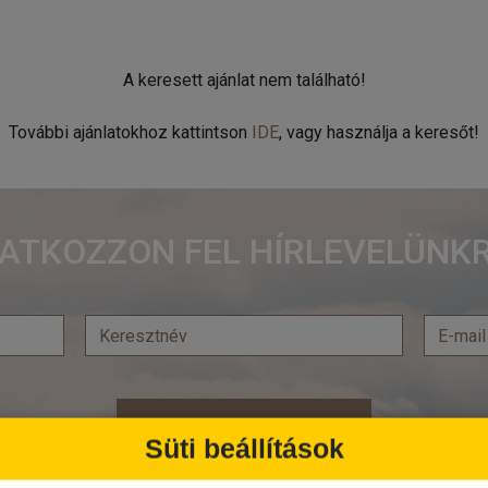
A keresett ajánlat nem található!
További ajánlatokhoz kattintson
IDE
, vagy használja a keresőt!
RATKOZZON FEL HÍRLEVELÜNKR
Feliratkozás
Süti beállítások