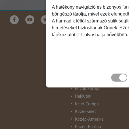
A hatékony navigáció és bizonyos fun
böngésző tárolja, mivel ezek elenged
Földrészek
A harmadik féltől származó sütik segí
hirdetéseket biztosítanak Önnek. Eze
Ausztrália
tájékoztatót
ITT
olvashatja bővebben.
Ázsia
Csendes-Óceáni Szigetvilág
Dél-Afrika
Dél-Amerika
Dél-Európa
Észak-Afrika
Észak-Amerika
Észak-Európa
Hajóutak
Kelet-Európa
Közel-Kelet
Közép-Amerika
Közép-Európa