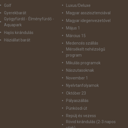
Golf
Luxus/Deluxe
Gyerekbarát
Magyar asszisztenciával
Gyógyfürdő - Élményfürdő -
Magyar idegenvezetővel
Aquapark
Május 1
Hajós kirándulás
Március 15
Háziállat barát
Medencés szállás
Mérsékelt nehézségű
program
Mikulás programok
Nászutasoknak
November 1
Nyelvtanfolyamok
Október 23
Pályaszállás
Pünkösdi út
Repülj és vezess
Rövid kirándulás (2-3 napos
utak)