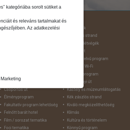
 kategóriába sorolt sütiket a
Útjellemző
ciáit és releváns tartalmakat és
öngészőjében. Az adatkezelési
Adventi út
Hegyvidék
Aktív pihenés
Homokos strand
Augusztus 20
Hosszú Hétvégék
Belépőjegy
Húsvéti út
Bor - Gasztronómia
idegennyelvű program
Búvárkodás
Ingyenes Wi-Fi
Családbarát
Intenzív program
Marketing
Csillagtúra
Karácsonyi út
Csoportos út
Kastély és múzeumlátogatás
Élményprogram
Kék zászlós strand
Fakultatív program lehetőség
Kiváló megközelíthetőség
Felnőtt barát hotel
Klímás
Film / sorozat tematika
Kultúra és történelem
Foci tematika
Könnyű program