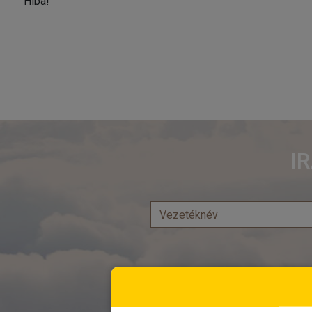
Hiba!
I