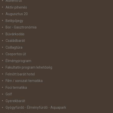
Adventi út
Aktív pihenés
Augusztus 20
Belépőjegy
Bor - Gasztronómia
Búvárkodás
Családbarát
Csillagtúra
Csoportos út
Élményprogram
Fakultatív program lehetőség
Felnőtt barát hotel
Film / sorozat tematika
Foci tematika
Golf
Gyerekbarát
Gyógyfürdő - Élményfürdő - Aquapark