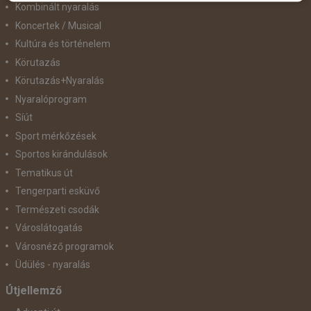
Kombinált nyaralás
Koncertek / Musical
Kultúra és történelem
Körutazás
Körutazás+Nyaralás
Nyaralóprogram
Síút
Sport mérkőzések
Sportos kirándulások
Tematikus út
Tengerparti esküvő
Természeti csodák
Városlátogatás
Városnéző programok
Üdülés - nyaralás
Útjellemző