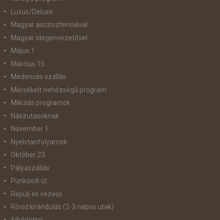
Luxus/Deluxe
Magyar asszisztenciával
Magyar idegenvezetővel
Május 1
Március 15
Medencés szállás
Mérsékelt nehézségű program
Mikulás programok
Nászutasoknak
November 1
Nyelvtanfolyamok
Október 23
Pályaszállás
Pünkösdi út
Repülj és vezess
Rövid kirándulás (2-3 napos utak)
Síbérlettel