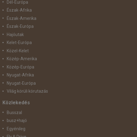
Dél-Európa
Észak-Afrika
Észak-Amerika
Észak-Európa
Hajóutak
Kelet-Európa
Közel-Kelet
Közép-Amerika
Közép-Európa
Nyugat-Afrika
Nyugat-Európa
Világ körüli körutazás
Közlekedés
Busszal
busz+hajó
Egyénileg
Fly & Drive