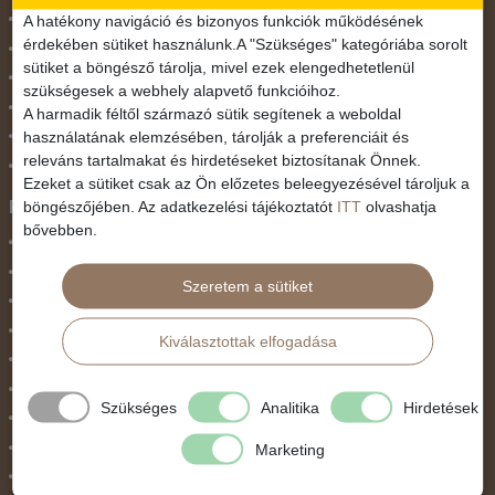
November 1.
A hatékony navigáció és bizonyos funkciók működésének
érdekében sütiket használunk.A "Szükséges" kategóriába sorolt
Október 23.
sütiket a böngésző tárolja, mivel ezek elengedhetetlenül
Pünkösdi utazás
szükségesek a webhely alapvető funkcióihoz.
Szilveszter
A harmadik féltől származó sütik segítenek a weboldal
használatának elemzésében, tárolják a preferenciáit és
Tavaszi szünet
releváns tartalmakat és hirdetéseket biztosítanak Önnek.
Valentin nap
Ezeket a sütiket csak az Ön előzetes beleegyezésével tároljuk a
Programtípus
böngészőjében. Az adatkezelési tájékoztatót
ITT
olvashatja
bővebben.
1 napos utak
Belépőjegy
Szeretem a sütiket
Egyéni út
Egzotikus út
Kiválasztottak elfogadása
Fesztiválok
Golfút
Szükséges
Analitika
Hirdetések
Gyalogtúra
Hajóút
Marketing
Ifjúsági program / Osztálykirándulás