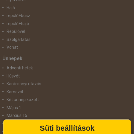
Hajó
repülő+busz
repülő+hajó
Repülővel
Szolgáltatás
Vonat
Ünnepek
Adventi hetek
Húsvét
Karácsonyi utazás
Karnevál
Két ünnep között
Május 1.
Március 15.
Mikulás
Süti beállítások
Nőnap