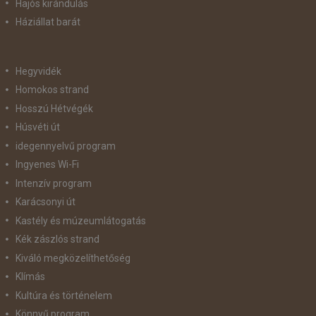
Hajós kirándulás
Háziállat barát
Hegyvidék
Homokos strand
Hosszú Hétvégék
Húsvéti út
idegennyelvű program
Ingyenes Wi-Fi
Intenzív program
Karácsonyi út
Kastély és múzeumlátogatás
Kék zászlós strand
Kiváló megközelíthetőség
Klímás
Kultúra és történelem
Könnyű program