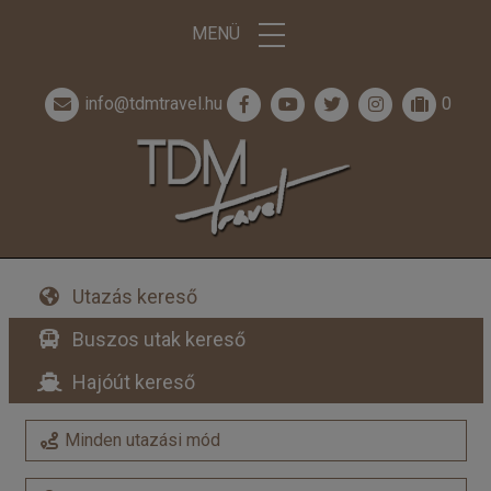
MENÜ
info@tdmtravel.hu
0
Utazás kereső
Buszos utak kereső
Hajóút kereső