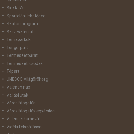
Síoktatás
Sportolási lehetőség
Szafari program
Szilveszteri út
Témaparkok
Tengerpart
Természetbarát
Természeti csodák
Tópart
UNESCO Világörökség
Valentin nap
Vallási utak
Városlátogatás
Városlátogatás egyénileg
Velencei karnevál
Vidéki felszállással