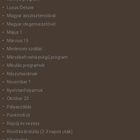
Luxus/Deluxe
Magyar asszisztenciával
Magyar idegenvezetővel
Május 1
Március 15
Medencés szállás
Mérsékelt nehézségű program
Mikulás programok
Nászutasoknak
November 1
Nyelvtanfolyamok
Október 23
Pályaszállás
Pünkösdi út
Repülj és vezess
Rövid kirándulás (2-3 napos utak)
Síbérlettel