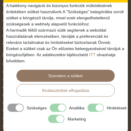
November 1.
A hatékony navigáció és bizonyos funkciók működésének
érdekében sütiket használunk.A "Szükséges" kategóriába sorolt
Október 23.
sütiket a böngésző tárolja, mivel ezek elengedhetetlenül
Pünkösdi utazás
szükségesek a webhely alapvető funkcióihoz.
Szilveszter
A harmadik féltől származó sütik segítenek a weboldal
használatának elemzésében, tárolják a preferenciáit és
Tavaszi szünet
releváns tartalmakat és hirdetéseket biztosítanak Önnek.
Valentin nap
Ezeket a sütiket csak az Ön előzetes beleegyezésével tároljuk a
Programtípus
böngészőjében. Az adatkezelési tájékoztatót
ITT
olvashatja
bővebben.
1 napos utak
Belépőjegy
Szeretem a sütiket
Egyéni út
Egzotikus út
Kiválasztottak elfogadása
Fesztiválok
Golfút
Szükséges
Analitika
Hirdetések
Gyalogtúra
Hajóút
Marketing
Ifjúsági program / Osztálykirándulás