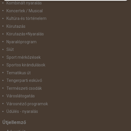
Kombinált nyaralás
Koncertek / Musical
Kultúra és történelem
Körutazás
Körutazás+Nyaralás
Nyaralóprogram
Síút
Sport mérkőzések
Sportos kirándulások
Tematikus út
Tengerparti esküvő
Természeti csodák
Városlátogatás
Városnéző programok
Üdülés - nyaralás
Útjellemző