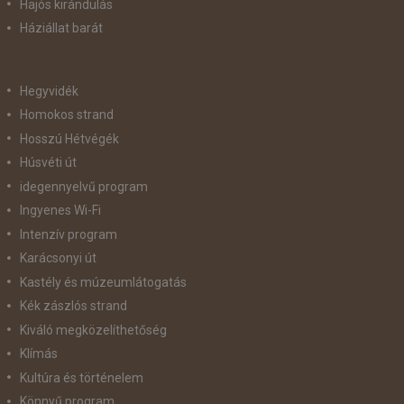
Hajós kirándulás
Háziállat barát
Hegyvidék
Homokos strand
Hosszú Hétvégék
Húsvéti út
idegennyelvű program
Ingyenes Wi-Fi
Intenzív program
Karácsonyi út
Kastély és múzeumlátogatás
Kék zászlós strand
Kiváló megközelíthetőség
Klímás
Kultúra és történelem
Könnyű program