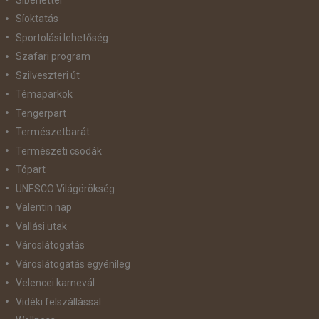
Síoktatás
Sportolási lehetőség
Szafari program
Szilveszteri út
Témaparkok
Tengerpart
Természetbarát
Természeti csodák
Tópart
UNESCO Világörökség
Valentin nap
Vallási utak
Városlátogatás
Városlátogatás egyénileg
Velencei karnevál
Vidéki felszállással