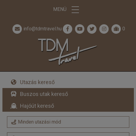
MENÜ
info@tdmtravel.hu
0
Utazás kereső
Buszos utak kereső
Hajóút kereső