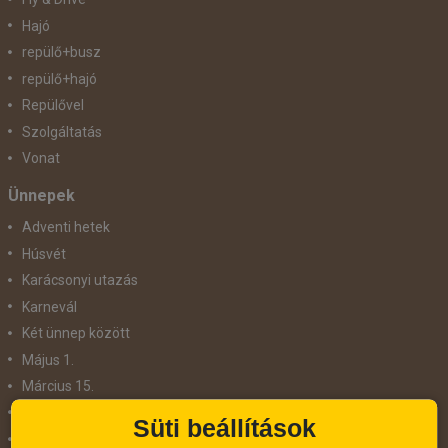
Hajó
repülő+busz
repülő+hajó
Repülővel
Szolgáltatás
Vonat
Ünnepek
Adventi hetek
Húsvét
Karácsonyi utazás
Karnevál
Két ünnep között
Május 1.
Március 15.
Mikulás
Süti beállítások
Nőnap