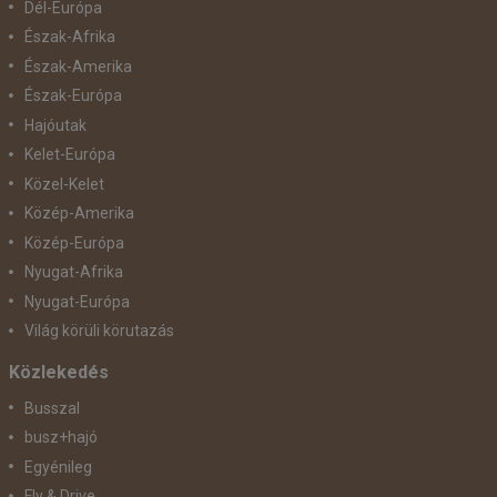
Dél-Európa
Észak-Afrika
Észak-Amerika
Észak-Európa
Hajóutak
Kelet-Európa
Közel-Kelet
Közép-Amerika
Közép-Európa
Nyugat-Afrika
Nyugat-Európa
Világ körüli körutazás
Közlekedés
Busszal
busz+hajó
Egyénileg
Fly & Drive