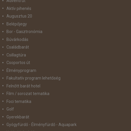
Adventi út
Aktív pihenés
Augusztus 20
Belépőjegy
Bor - Gasztronómia
Búvárkodás
Családbarát
Csillagtúra
Csoportos út
Élményprogram
Fakultatív program lehetőség
Felnőtt barát hotel
Film / sorozat tematika
Foci tematika
Golf
Gyerekbarát
Gyógyfürdő - Élményfürdő - Aquapark