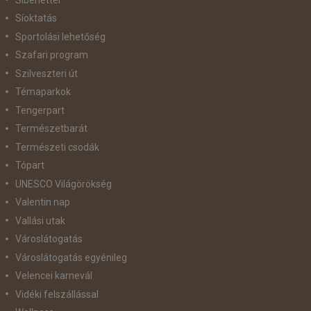
Síoktatás
Sportolási lehetőség
Szafari program
Szilveszteri út
Témaparkok
Tengerpart
Természetbarát
Természeti csodák
Tópart
UNESCO Világörökség
Valentin nap
Vallási utak
Városlátogatás
Városlátogatás egyénileg
Velencei karnevál
Vidéki felszállással