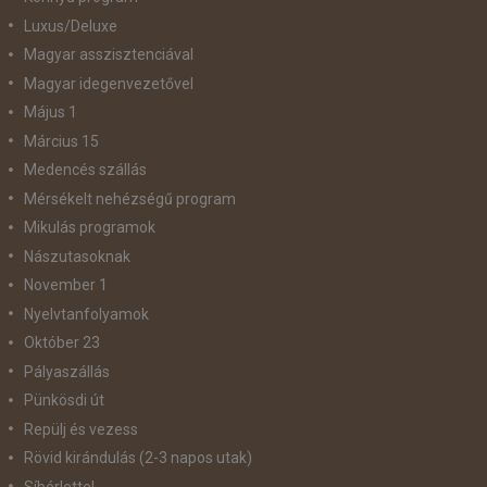
Luxus/Deluxe
Magyar asszisztenciával
Magyar idegenvezetővel
Május 1
Március 15
Medencés szállás
Mérsékelt nehézségű program
Mikulás programok
Nászutasoknak
November 1
Nyelvtanfolyamok
Október 23
Pályaszállás
Pünkösdi út
Repülj és vezess
Rövid kirándulás (2-3 napos utak)
Síbérlettel