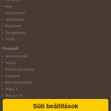
Hajó
repülő+busz
repülő+hajó
Repülővel
Szolgáltatás
Vonat
Ünnepek
Adventi hetek
Húsvét
Karácsonyi utazás
Karnevál
Két ünnep között
Május 1.
Március 15.
Mikulás
Süti beállítások
Nőnap