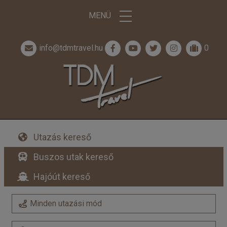
MENÜ
info@tdmtravel.hu
0
Utazás kereső
Buszos utak kereső
Hajóút kereső