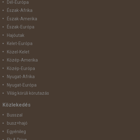
Dél-Európa
Észak-Afrika
Észak-Amerika
Észak-Európa
Hajóutak
Kelet-Európa
Közel-Kelet
Közép-Amerika
Közép-Európa
Nyugat-Afrika
Nyugat-Európa
Világ körüli körutazás
Közlekedés
Busszal
busz+hajó
Egyénileg
Fly & Drive