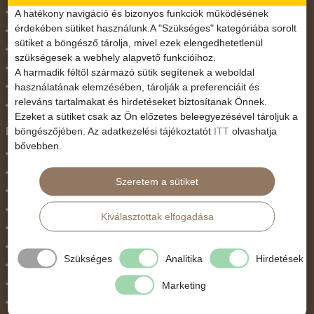
November 1.
A hatékony navigáció és bizonyos funkciók működésének
érdekében sütiket használunk.A "Szükséges" kategóriába sorolt
Október 23.
sütiket a böngésző tárolja, mivel ezek elengedhetetlenül
Pünkösdi utazás
szükségesek a webhely alapvető funkcióihoz.
Szilveszter
A harmadik féltől származó sütik segítenek a weboldal
használatának elemzésében, tárolják a preferenciáit és
Tavaszi szünet
releváns tartalmakat és hirdetéseket biztosítanak Önnek.
Valentin nap
Ezeket a sütiket csak az Ön előzetes beleegyezésével tároljuk a
Programtípus
böngészőjében. Az adatkezelési tájékoztatót
ITT
olvashatja
bővebben.
1 napos utak
Belépőjegy
Szeretem a sütiket
Egyéni út
Egzotikus út
Kiválasztottak elfogadása
Fesztiválok
Golfút
Szükséges
Analitika
Hirdetések
Gyalogtúra
Hajóút
Marketing
Ifjúsági program / Osztálykirándulás