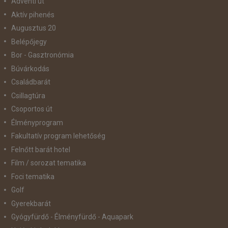
Adventi út
Aktív pihenés
Augusztus 20
Belépőjegy
Bor - Gasztronómia
Búvárkodás
Családbarát
Csillagtúra
Csoportos út
Élményprogram
Fakultatív program lehetőség
Felnőtt barát hotel
Film / sorozat tematika
Foci tematika
Golf
Gyerekbarát
Gyógyfürdő - Élményfürdő - Aquapark