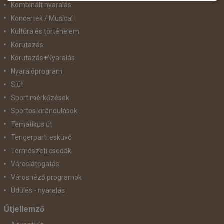
Kombinált nyaralás
Koncertek / Musical
Kultúra és történelem
Körutazás
Körutazás+Nyaralás
Nyaralóprogram
Síút
Sport mérkőzések
Sportos kirándulások
Tematikus út
Tengerparti esküvő
Természeti csodák
Városlátogatás
Városnéző programok
Üdülés - nyaralás
Útjellemző