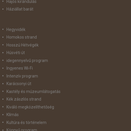
Hajós kirándulás
Háziállat barát
Hegyvidék
Homokos strand
Hosszú Hétvégék
Húsvéti út
idegennyelvű program
Ingyenes Wi-Fi
Intenzív program
Karácsonyi út
Kastély és múzeumlátogatás
Kék zászlós strand
Kiváló megközelíthetőség
Klímás
Kultúra és történelem
Könnyű program