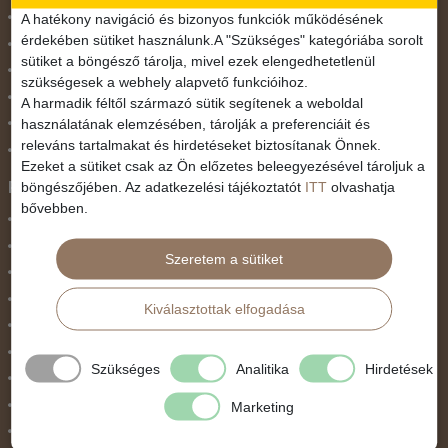
November 1.
A hatékony navigáció és bizonyos funkciók működésének
érdekében sütiket használunk.A "Szükséges" kategóriába sorolt
Október 23.
sütiket a böngésző tárolja, mivel ezek elengedhetetlenül
Pünkösdi utazás
szükségesek a webhely alapvető funkcióihoz.
Szilveszter
A harmadik féltől származó sütik segítenek a weboldal
használatának elemzésében, tárolják a preferenciáit és
Tavaszi szünet
releváns tartalmakat és hirdetéseket biztosítanak Önnek.
Valentin nap
Ezeket a sütiket csak az Ön előzetes beleegyezésével tároljuk a
Programtípus
böngészőjében. Az adatkezelési tájékoztatót
ITT
olvashatja
bővebben.
1 napos utak
Belépőjegy
Szeretem a sütiket
Egyéni út
Egzotikus út
Kiválasztottak elfogadása
Fesztiválok
Golfút
Szükséges
Analitika
Hirdetések
Gyalogtúra
Hajóút
Marketing
Ifjúsági program / Osztálykirándulás