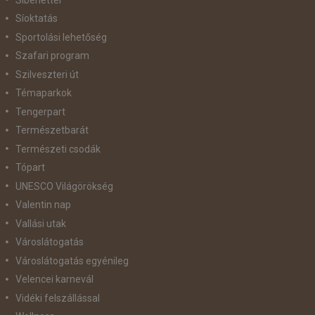
Síoktatás
Sportolási lehetőség
Szafari program
Szilveszteri út
Témaparkok
Tengerpart
Természetbarát
Természeti csodák
Tópart
UNESCO Világörökség
Valentin nap
Vallási utak
Városlátogatás
Városlátogatás egyénileg
Velencei karnevál
Vidéki felszállással