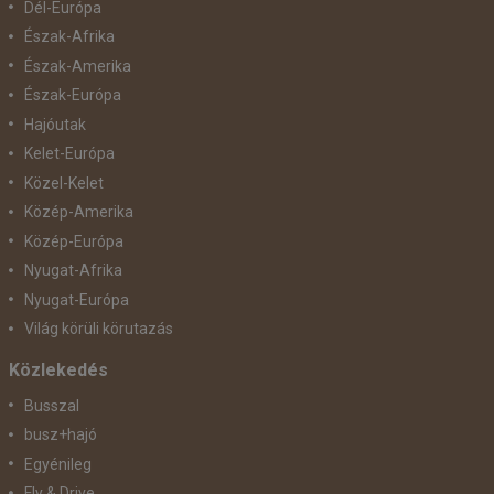
Dél-Európa
Észak-Afrika
Észak-Amerika
Észak-Európa
Hajóutak
Kelet-Európa
Közel-Kelet
Közép-Amerika
Közép-Európa
Nyugat-Afrika
Nyugat-Európa
Világ körüli körutazás
Közlekedés
Busszal
busz+hajó
Egyénileg
Fly & Drive