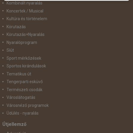
Kombinált nyaralás
Koncertek / Musical
Kultúra és történelem
Körutazás
Körutazás+Nyaralás
Nyaralóprogram
Síút
Sport mérkőzések
Sportos kirándulások
Tematikus út
Tengerparti esküvő
Természeti csodák
Városlátogatás
Városnéző programok
Üdülés - nyaralás
Útjellemző