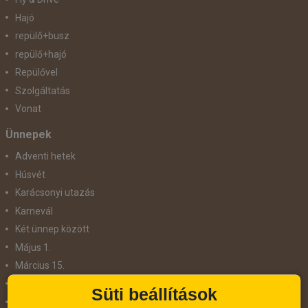
Hajó
repülő+busz
repülő+hajó
Repülővel
Szolgáltatás
Vonat
Ünnepek
Adventi hetek
Húsvét
Karácsonyi utazás
Karnevál
Két ünnep között
Május 1.
Március 15.
Mikulás
Süti beállítások
Nőnap