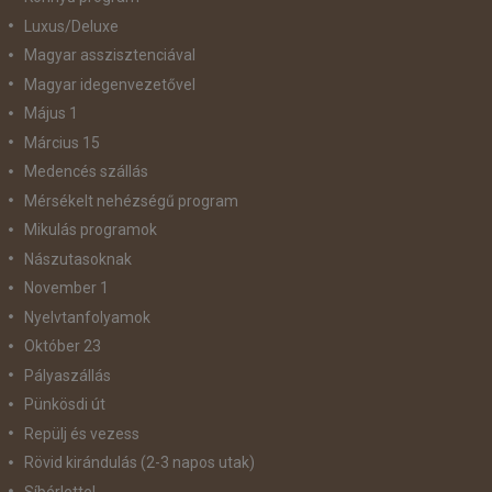
Luxus/Deluxe
Magyar asszisztenciával
Magyar idegenvezetővel
Május 1
Március 15
Medencés szállás
Mérsékelt nehézségű program
Mikulás programok
Nászutasoknak
November 1
Nyelvtanfolyamok
Október 23
Pályaszállás
Pünkösdi út
Repülj és vezess
Rövid kirándulás (2-3 napos utak)
Síbérlettel