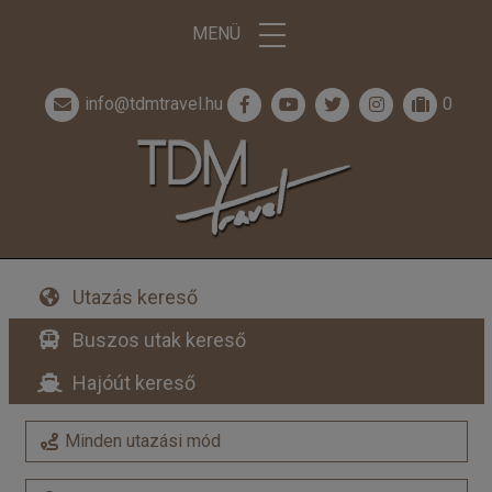
MENÜ
info@tdmtravel.hu
0
Utazás kereső
Buszos utak kereső
Hajóút kereső