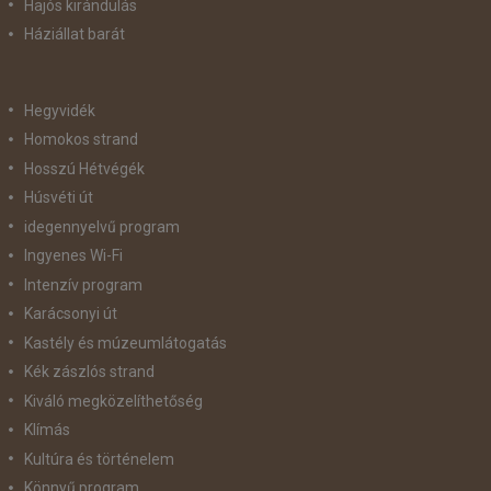
Hajós kirándulás
Háziállat barát
Hegyvidék
Homokos strand
Hosszú Hétvégék
Húsvéti út
idegennyelvű program
Ingyenes Wi-Fi
Intenzív program
Karácsonyi út
Kastély és múzeumlátogatás
Kék zászlós strand
Kiváló megközelíthetőség
Klímás
Kultúra és történelem
Könnyű program