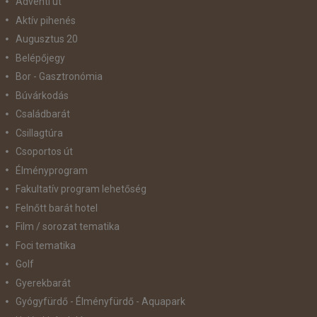
Adventi út
Aktív pihenés
Augusztus 20
Belépőjegy
Bor - Gasztronómia
Búvárkodás
Családbarát
Csillagtúra
Csoportos út
Élményprogram
Fakultatív program lehetőség
Felnőtt barát hotel
Film / sorozat tematika
Foci tematika
Golf
Gyerekbarát
Gyógyfürdő - Élményfürdő - Aquapark