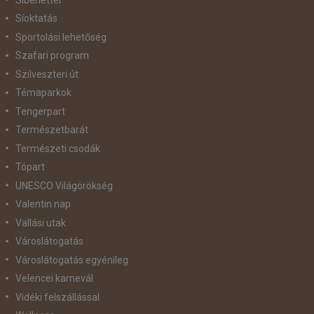
Síoktatás
Sportolási lehetőség
Szafari program
Szilveszteri út
Témaparkok
Tengerpart
Természetbarát
Természeti csodák
Tópart
UNESCO Világörökség
Valentin nap
Vallási utak
Városlátogatás
Városlátogatás egyénileg
Velencei karnevál
Vidéki felszállással