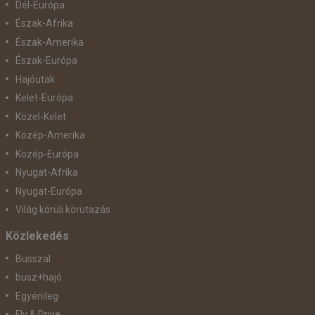
Dél-Európa
Észak-Afrika
Észak-Amerika
Észak-Európa
Hajóutak
Kelet-Európa
Közel-Kelet
Közép-Amerika
Közép-Európa
Nyugat-Afrika
Nyugat-Európa
Világ körüli körutazás
Közlekedés
Busszal
busz+hajó
Egyénileg
Fly & Drive