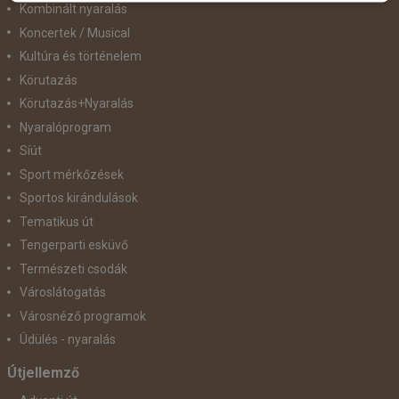
Kombinált nyaralás
Koncertek / Musical
Kultúra és történelem
Körutazás
Körutazás+Nyaralás
Nyaralóprogram
Síút
Sport mérkőzések
Sportos kirándulások
Tematikus út
Tengerparti esküvő
Természeti csodák
Városlátogatás
Városnéző programok
Üdülés - nyaralás
Útjellemző