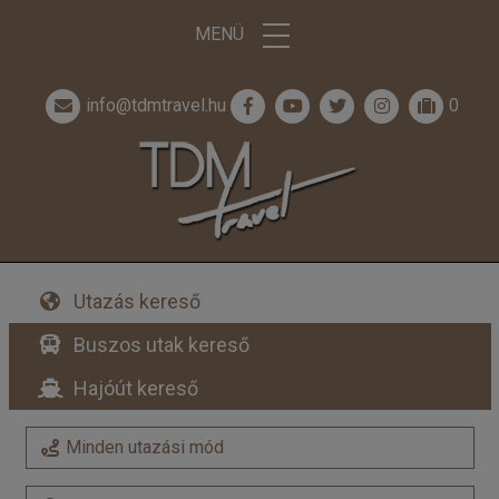
MENÜ
info@tdmtravel.hu
0
Utazás kereső
Buszos utak kereső
Hajóút kereső