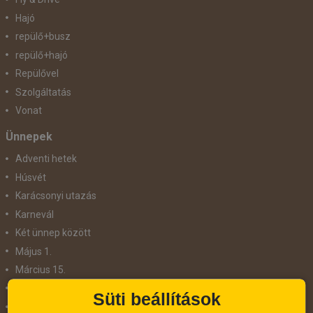
Hajó
repülő+busz
repülő+hajó
Repülővel
Szolgáltatás
Vonat
Ünnepek
Adventi hetek
Húsvét
Karácsonyi utazás
Karnevál
Két ünnep között
Május 1.
Március 15.
Mikulás
Süti beállítások
Nőnap