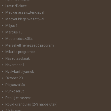
Luxus/Deluxe
Magyar asszisztenciával
Magyar idegenvezetővel
Május 1
Március 15
Medencés szállás
Mérsékelt nehézségű program
Mikulás programok
Nászutasoknak
November 1
Nyelvtanfolyamok
Október 23
Pályaszállás
Pünkösdi út
Repülj és vezess
Rövid kirándulás (2-3 napos utak)
Síbérlettel