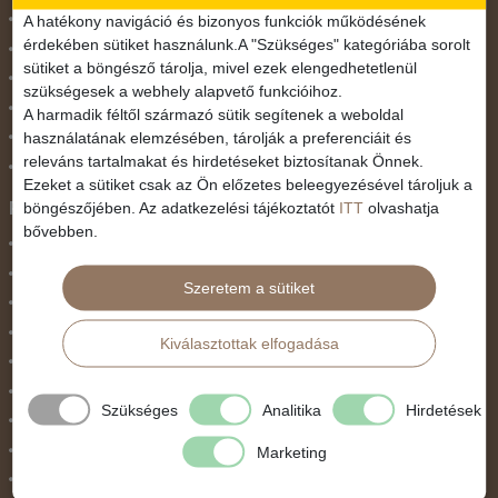
November 1.
A hatékony navigáció és bizonyos funkciók működésének
érdekében sütiket használunk.A "Szükséges" kategóriába sorolt
Október 23.
sütiket a böngésző tárolja, mivel ezek elengedhetetlenül
Pünkösdi utazás
szükségesek a webhely alapvető funkcióihoz.
Szilveszter
A harmadik féltől származó sütik segítenek a weboldal
használatának elemzésében, tárolják a preferenciáit és
Tavaszi szünet
releváns tartalmakat és hirdetéseket biztosítanak Önnek.
Valentin nap
Ezeket a sütiket csak az Ön előzetes beleegyezésével tároljuk a
Programtípus
böngészőjében. Az adatkezelési tájékoztatót
ITT
olvashatja
bővebben.
1 napos utak
Belépőjegy
Szeretem a sütiket
Egyéni út
Egzotikus út
Kiválasztottak elfogadása
Fesztiválok
Golfút
Szükséges
Analitika
Hirdetések
Gyalogtúra
Hajóút
Marketing
Ifjúsági program / Osztálykirándulás