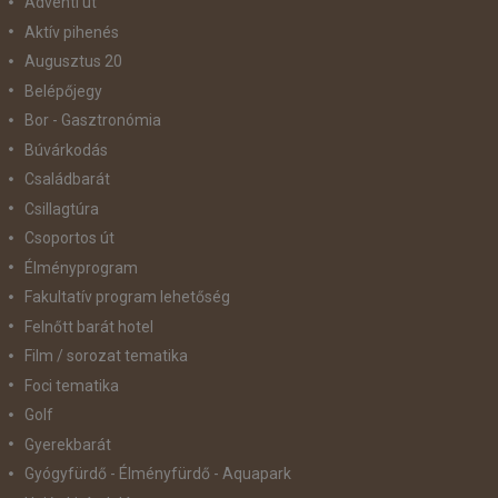
Adventi út
Aktív pihenés
Augusztus 20
Belépőjegy
Bor - Gasztronómia
Búvárkodás
Családbarát
Csillagtúra
Csoportos út
Élményprogram
Fakultatív program lehetőség
Felnőtt barát hotel
Film / sorozat tematika
Foci tematika
Golf
Gyerekbarát
Gyógyfürdő - Élményfürdő - Aquapark