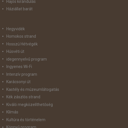
Hajós kirándulás
Háziállat barát
Hegyvidék
Homokos strand
Hosszú Hétvégék
Húsvéti út
idegennyelvű program
Ingyenes Wi-Fi
Intenzív program
Karácsonyi út
Kastély és múzeumlátogatás
Kék zászlós strand
Kiváló megközelíthetőség
Klímás
Kultúra és történelem
Könnyű program