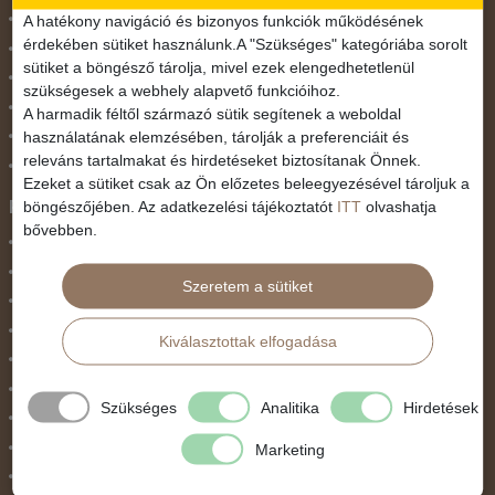
November 1.
A hatékony navigáció és bizonyos funkciók működésének
érdekében sütiket használunk.A "Szükséges" kategóriába sorolt
Október 23.
sütiket a böngésző tárolja, mivel ezek elengedhetetlenül
Pünkösdi utazás
szükségesek a webhely alapvető funkcióihoz.
Szilveszter
A harmadik féltől származó sütik segítenek a weboldal
használatának elemzésében, tárolják a preferenciáit és
Tavaszi szünet
releváns tartalmakat és hirdetéseket biztosítanak Önnek.
Valentin nap
Ezeket a sütiket csak az Ön előzetes beleegyezésével tároljuk a
Programtípus
böngészőjében. Az adatkezelési tájékoztatót
ITT
olvashatja
bővebben.
1 napos utak
Belépőjegy
Szeretem a sütiket
Egyéni út
Egzotikus út
Kiválasztottak elfogadása
Fesztiválok
Golfút
Szükséges
Analitika
Hirdetések
Gyalogtúra
Hajóút
Marketing
Ifjúsági program / Osztálykirándulás