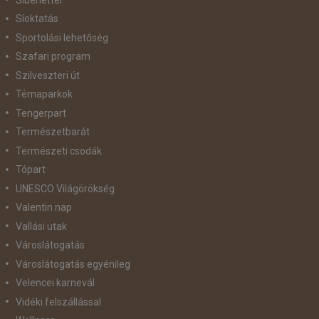
Síoktatás
Sportolási lehetőség
Szafari program
Szilveszteri út
Témaparkok
Tengerpart
Természetbarát
Természeti csodák
Tópart
UNESCO Világörökség
Valentin nap
Vallási utak
Városlátogatás
Városlátogatás egyénileg
Velencei karnevál
Vidéki felszállással