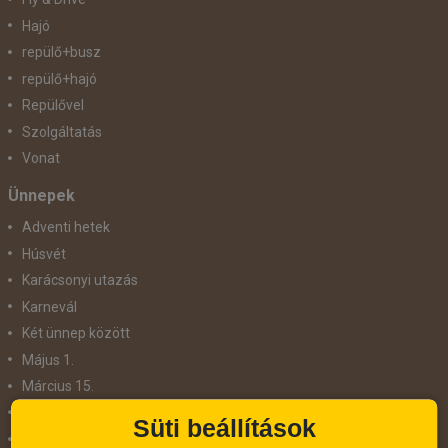
Hajó
repülő+busz
repülő+hajó
Repülővel
Szolgáltatás
Vonat
Ünnepek
Adventi hetek
Húsvét
Karácsonyi utazás
Karnevál
Két ünnep között
Május 1.
Március 15.
Mikulás
Süti beállítások
Nőnap