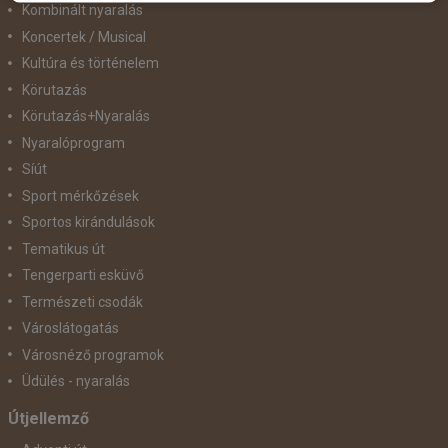
Kombinált nyaralás
Koncertek / Musical
Kultúra és történelem
Körutazás
Körutazás+Nyaralás
Nyaralóprogram
Síút
Sport mérkőzések
Sportos kirándulások
Tematikus út
Tengerparti esküvő
Természeti csodák
Városlátogatás
Városnéző programok
Üdülés - nyaralás
Útjellemző