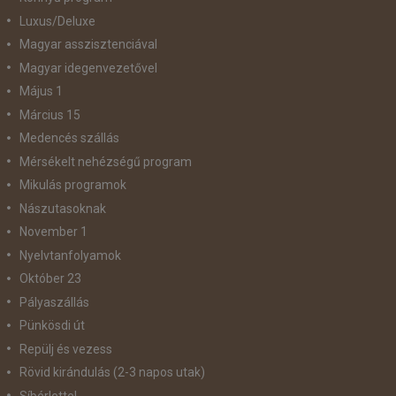
Luxus/Deluxe
Magyar asszisztenciával
Magyar idegenvezetővel
Május 1
Március 15
Medencés szállás
Mérsékelt nehézségű program
Mikulás programok
Nászutasoknak
November 1
Nyelvtanfolyamok
Október 23
Pályaszállás
Pünkösdi út
Repülj és vezess
Rövid kirándulás (2-3 napos utak)
Síbérlettel