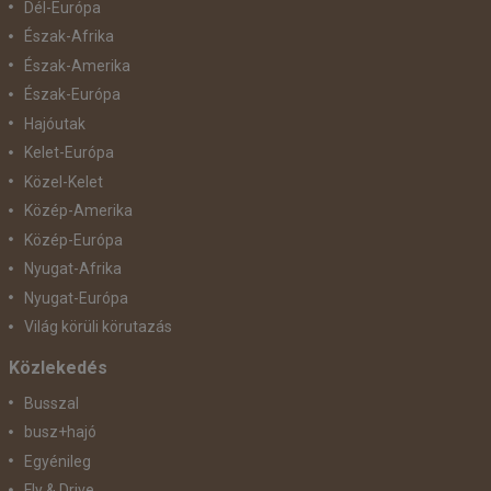
Dél-Európa
Észak-Afrika
Észak-Amerika
Észak-Európa
Hajóutak
Kelet-Európa
Közel-Kelet
Közép-Amerika
Közép-Európa
Nyugat-Afrika
Nyugat-Európa
Világ körüli körutazás
Közlekedés
Busszal
busz+hajó
Egyénileg
Fly & Drive