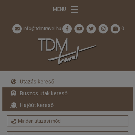
MENÜ
info@tdmtravel.hu
0
Utazás kereső
Buszos utak kereső
Hajóút kereső