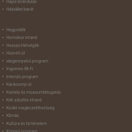
Hajós kirándulás
Háziállat barát
Hegyvidék
Homokos strand
Hosszú Hétvégék
Húsvéti út
idegennyelvű program
Ingyenes Wi-Fi
Intenzív program
Karácsonyi út
Kastély és múzeumlátogatás
Kék zászlós strand
Kiváló megközelíthetőség
Klímás
Kultúra és történelem
Könnyű program