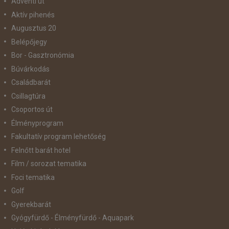
Adventi út
Aktív pihenés
Augusztus 20
Belépőjegy
Bor - Gasztronómia
Búvárkodás
Családbarát
Csillagtúra
Csoportos út
Élményprogram
Fakultatív program lehetőség
Felnőtt barát hotel
Film / sorozat tematika
Foci tematika
Golf
Gyerekbarát
Gyógyfürdő - Élményfürdő - Aquapark