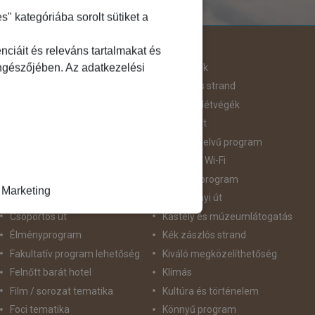
 kategóriába sorolt sütiket a
Útjellemző
ciáit és releváns tartalmakat és
öngészőjében. Az adatkezelési
Adventi út
Hegyvidék
Aktív pihenés
Homokos strand
Augusztus 20
Hosszú Hétvégék
Belépőjegy
Húsvéti út
Bor - Gasztronómia
idegennyelvű program
Búvárkodás
Ingyenes Wi-Fi
Családbarát
Intenzív program
Marketing
Csillagtúra
Karácsonyi út
Csoportos út
Kastély és múzeumlátogatás
Élményprogram
Kék zászlós strand
Fakultatív program lehetőség
Kiváló megközelíthetőség
Felnőtt barát hotel
Klímás
Film / sorozat tematika
Kultúra és történelem
Foci tematika
Könnyű program