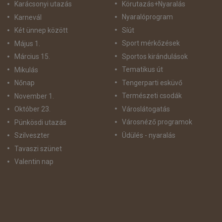
Körutazás+Nyaralás
Karácsonyi utazás
Nyaralóprogram
Karnevál
Síút
Két ünnep között
Sport mérkőzések
Május 1.
Sportos kirándulások
Március 15.
Tematikus út
Mikulás
Tengerparti esküvő
Nőnap
Természeti csodák
November 1.
Városlátogatás
Október 23.
Városnéző programok
Pünkösdi utazás
Üdülés - nyaralás
Szilveszter
Tavaszi szünet
Valentin nap