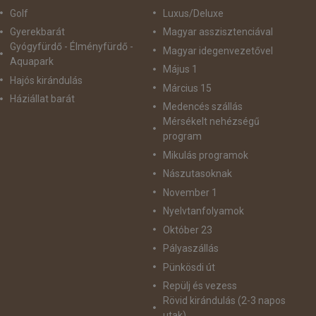
Golf
Luxus/Deluxe
Gyerekbarát
Magyar asszisztenciával
Gyógyfürdő - Élményfürdő -
Magyar idegenvezetővel
Aquapark
Május 1
Hajós kirándulás
Március 15
Háziállat barát
Medencés szállás
Mérsékelt nehézségű
program
Mikulás programok
Nászutasoknak
November 1
Nyelvtanfolyamok
Október 23
Pályaszállás
Pünkösdi út
Repülj és vezess
Rövid kirándulás (2-3 napos
utak)