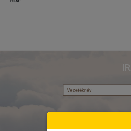
Hiba!
I