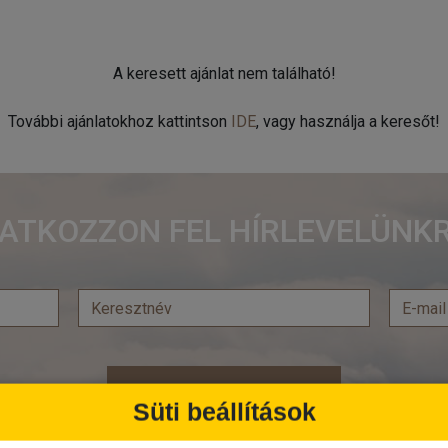
A keresett ajánlat nem található!
További ajánlatokhoz kattintson
IDE
, vagy használja a keresőt!
RATKOZZON FEL HÍRLEVELÜNKR
Feliratkozás
Süti beállítások