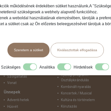
kciók működésének érdekében sütiket használunk.A "Szükséges"
hetetlenül szükségesek a webhely alapvető funkcióihoz.
Közlekedés
Programtípus
tenek a weboldal használatának elemzésében, tárolják a preferen
ket a sütiket csak az Ön előzetes beleegyezésével tároljuk a b
Busszal
1 napos utak
busz+hajó
Belépőjegy
Egyénileg
Egyéni út
Fly & Drive
Egzotikus út
Szeretem a sütiket
Kiválasztottak elfogadása
Hajó
Fesztiválok
repülő+busz
Golfút
repülő+hajó
Gyalogtúra
Szükséges
Analitika
Hirdetések
Repülővel
Hajóút
Ifjúsági program /
Szolgáltatás
Osztálykirándulás
Vonat
Kombinált nyaralás
Ünnepek
Koncertek / Musical
Kultúra és történelem
Adventi hetek
Körutazás
Húsvét