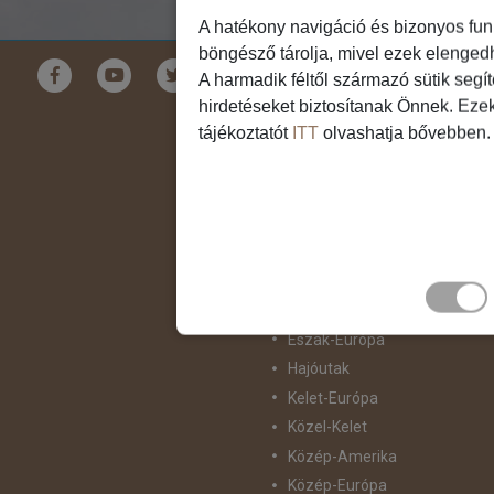
A hatékony navigáció és bizonyos fun
böngésző tárolja, mivel ezek elenged
Földrészek
A harmadik féltől származó sütik segí
hirdetéseket biztosítanak Önnek. Eze
Ausztrália
tájékoztatót
ITT
olvashatja bővebben.
Ázsia
Csendes-Óceáni Szigetvilág
Dél-Afrika
Dél-Amerika
Dél-Európa
Észak-Afrika
Észak-Amerika
Észak-Európa
Hajóutak
Kelet-Európa
Közel-Kelet
Közép-Amerika
Közép-Európa