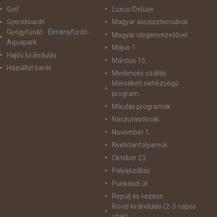
Golf
Luxus/Deluxe
Gyerekbarát
Magyar asszisztenciával
Gyógyfürdő - Élményfürdő -
Magyar idegenvezetővel
Aquapark
Május 1
Hajós kirándulás
Március 15
Háziállat barát
Medencés szállás
Mérsékelt nehézségű
program
Mikulás programok
Nászutasoknak
November 1
Nyelvtanfolyamok
Október 23
Pályaszállás
Pünkösdi út
Repülj és vezess
Rövid kirándulás (2-3 napos
utak)