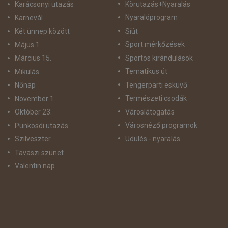
Körutazás+Nyaralás
Karácsonyi utazás
Nyaralóprogram
Karnevál
Síút
Két ünnep között
Sport mérkőzések
Május 1.
Sportos kirándulások
Március 15.
Tematikus út
Mikulás
Tengerparti esküvő
Nőnap
Természeti csodák
November 1.
Városlátogatás
Október 23.
Városnéző programok
Pünkösdi utazás
Üdülés - nyaralás
Szilveszter
Tavaszi szünet
Valentin nap