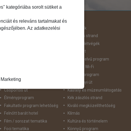
 kategóriába sorolt sütiket a
Útjellemző
ciáit és releváns tartalmakat és
öngészőjében. Az adatkezelési
Adventi út
Hegyvidék
Aktív pihenés
Homokos strand
Augusztus 20
Hosszú Hétvégék
Belépőjegy
Húsvéti út
Bor - Gasztronómia
idegennyelvű program
Búvárkodás
Ingyenes Wi-Fi
Családbarát
Intenzív program
Marketing
Csillagtúra
Karácsonyi út
Csoportos út
Kastély és múzeumlátogatás
Élményprogram
Kék zászlós strand
Fakultatív program lehetőség
Kiváló megközelíthetőség
Felnőtt barát hotel
Klímás
Film / sorozat tematika
Kultúra és történelem
Foci tematika
Könnyű program