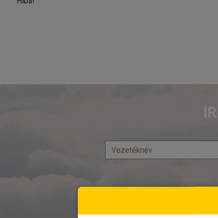
Hiba!
I