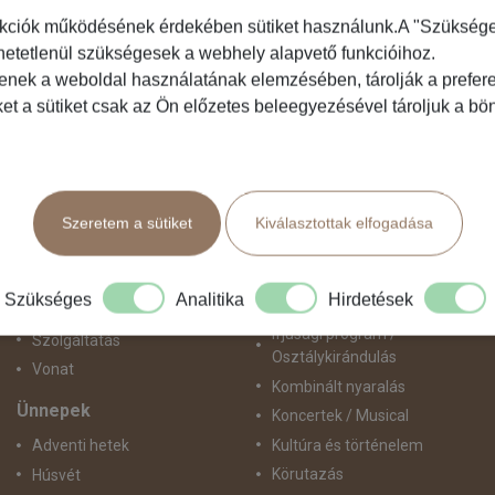
kciók működésének érdekében sütiket használunk.A "Szükséges"
hetetlenül szükségesek a webhely alapvető funkcióihoz.
Közlekedés
Programtípus
tenek a weboldal használatának elemzésében, tárolják a preferen
ket a sütiket csak az Ön előzetes beleegyezésével tároljuk a b
Busszal
1 napos utak
busz+hajó
Belépőjegy
Egyénileg
Egyéni út
Fly & Drive
Egzotikus út
Szeretem a sütiket
Kiválasztottak elfogadása
Hajó
Fesztiválok
repülő+busz
Golfút
repülő+hajó
Gyalogtúra
Szükséges
Analitika
Hirdetések
Repülővel
Hajóút
Ifjúsági program /
Szolgáltatás
Osztálykirándulás
Vonat
Kombinált nyaralás
Ünnepek
Koncertek / Musical
Kultúra és történelem
Adventi hetek
Körutazás
Húsvét