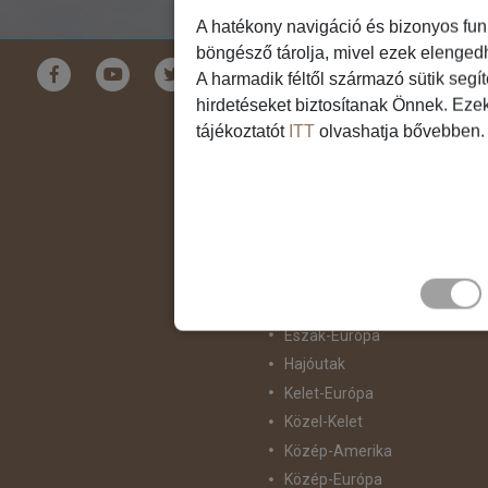
A hatékony navigáció és bizonyos fun
böngésző tárolja, mivel ezek elenged
Földrészek
A harmadik féltől származó sütik segí
hirdetéseket biztosítanak Önnek. Eze
Ausztrália
tájékoztatót
ITT
olvashatja bővebben.
Ázsia
Csendes-Óceáni Szigetvilág
Dél-Afrika
Dél-Amerika
Dél-Európa
Észak-Afrika
Észak-Amerika
Észak-Európa
Hajóutak
Kelet-Európa
Közel-Kelet
Közép-Amerika
Közép-Európa