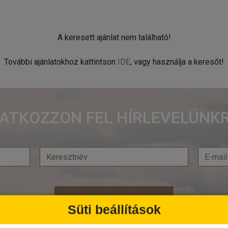
A keresett ajánlat nem található!
További ajánlatokhoz kattintson
IDE
, vagy használja a keresőt!
RATKOZZON FEL HÍRLEVELÜNKR
Feliratkozás
Süti beállítások