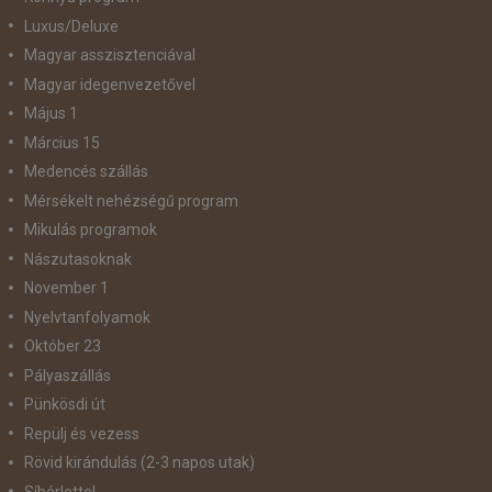
Luxus/Deluxe
Magyar asszisztenciával
Magyar idegenvezetővel
Május 1
Március 15
Medencés szállás
Mérsékelt nehézségű program
Mikulás programok
Nászutasoknak
November 1
Nyelvtanfolyamok
Október 23
Pályaszállás
Pünkösdi út
Repülj és vezess
Rövid kirándulás (2-3 napos utak)
Síbérlettel