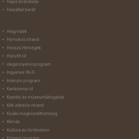
Hajós kirándulás
Háziállat barát
Hegyvidék
Homokos strand
Hosszú Hétvégék
Húsvéti út
idegennyelvű program
Ingyenes Wi-Fi
Intenzív program
Karácsonyi út
Kastély és múzeumlátogatás
Kék zászlós strand
Kiváló megközelíthetőség
Klímás
Kultúra és történelem
Könnyű program