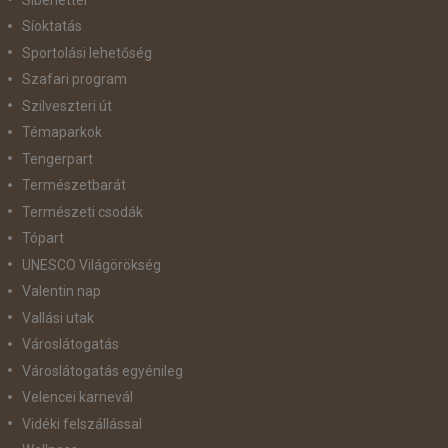
Síoktatás
Sportolási lehetőség
Szafari program
Szilveszteri út
Témaparkok
Tengerpart
Természetbarát
Természeti csodák
Tópart
UNESCO Világörökség
Valentin nap
Vallási utak
Városlátogatás
Városlátogatás egyénileg
Velencei karnevál
Vidéki felszállással