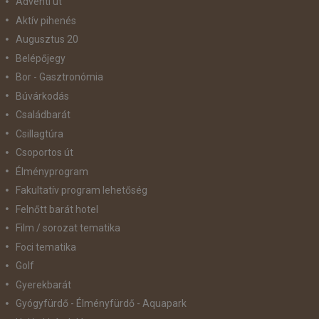
Adventi út
Aktív pihenés
Augusztus 20
Belépőjegy
Bor - Gasztronómia
Búvárkodás
Családbarát
Csillagtúra
Csoportos út
Élményprogram
Fakultatív program lehetőség
Felnőtt barát hotel
Film / sorozat tematika
Foci tematika
Golf
Gyerekbarát
Gyógyfürdő - Élményfürdő - Aquapark