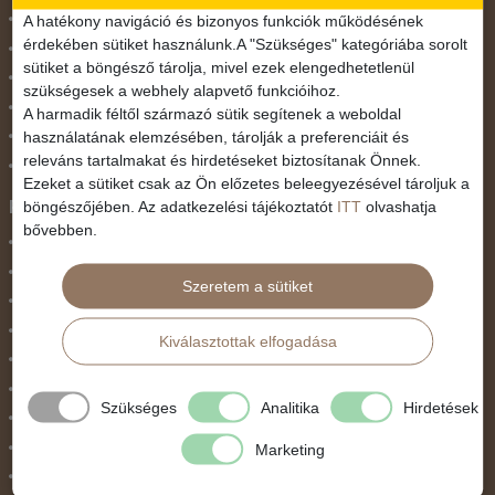
November 1.
A hatékony navigáció és bizonyos funkciók működésének
érdekében sütiket használunk.A "Szükséges" kategóriába sorolt
Október 23.
sütiket a böngésző tárolja, mivel ezek elengedhetetlenül
Pünkösdi utazás
szükségesek a webhely alapvető funkcióihoz.
Szilveszter
A harmadik féltől származó sütik segítenek a weboldal
használatának elemzésében, tárolják a preferenciáit és
Tavaszi szünet
releváns tartalmakat és hirdetéseket biztosítanak Önnek.
Valentin nap
Ezeket a sütiket csak az Ön előzetes beleegyezésével tároljuk a
Programtípus
böngészőjében. Az adatkezelési tájékoztatót
ITT
olvashatja
bővebben.
1 napos utak
Belépőjegy
Szeretem a sütiket
Egyéni út
Egzotikus út
Kiválasztottak elfogadása
Fesztiválok
Golfút
Szükséges
Analitika
Hirdetések
Gyalogtúra
Hajóút
Marketing
Ifjúsági program / Osztálykirándulás