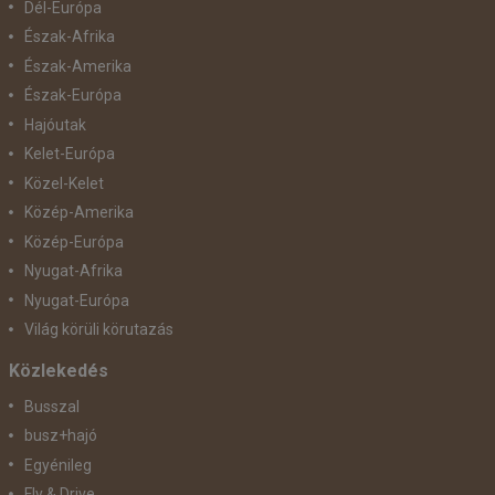
Dél-Európa
Észak-Afrika
Észak-Amerika
Észak-Európa
Hajóutak
Kelet-Európa
Közel-Kelet
Közép-Amerika
Közép-Európa
Nyugat-Afrika
Nyugat-Európa
Világ körüli körutazás
Közlekedés
Busszal
busz+hajó
Egyénileg
Fly & Drive