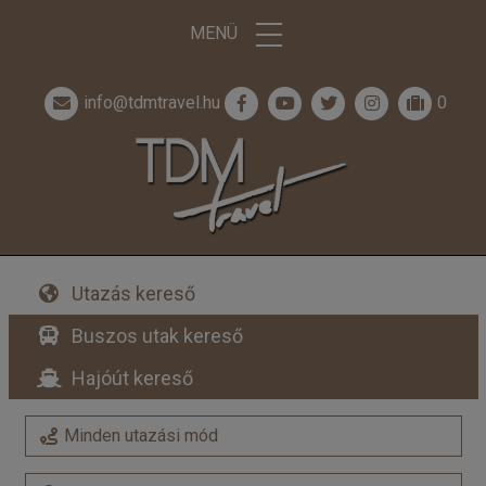
MENÜ
info@tdmtravel.hu
0
Utazás kereső
Buszos utak kereső
Hajóút kereső