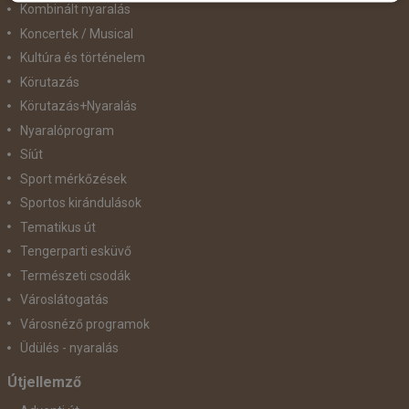
Kombinált nyaralás
Koncertek / Musical
Kultúra és történelem
Körutazás
Körutazás+Nyaralás
Nyaralóprogram
Síút
Sport mérkőzések
Sportos kirándulások
Tematikus út
Tengerparti esküvő
Természeti csodák
Városlátogatás
Városnéző programok
Üdülés - nyaralás
Útjellemző