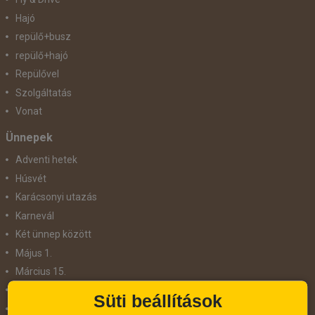
Hajó
repülő+busz
repülő+hajó
Repülővel
Szolgáltatás
Vonat
Ünnepek
Adventi hetek
Húsvét
Karácsonyi utazás
Karnevál
Két ünnep között
Május 1.
Március 15.
Mikulás
Süti beállítások
Nőnap