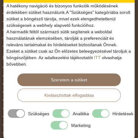
November 1.
A hatékony navigáció és bizonyos funkciók működésének
érdekében sütiket használunk.A "Szükséges" kategóriába sorolt
Október 23.
sütiket a böngésző tárolja, mivel ezek elengedhetetlenül
Pünkösdi utazás
szükségesek a webhely alapvető funkcióihoz.
Szilveszter
A harmadik féltől származó sütik segítenek a weboldal
használatának elemzésében, tárolják a preferenciáit és
Tavaszi szünet
releváns tartalmakat és hirdetéseket biztosítanak Önnek.
Valentin nap
Ezeket a sütiket csak az Ön előzetes beleegyezésével tároljuk a
Programtípus
böngészőjében. Az adatkezelési tájékoztatót
ITT
olvashatja
bővebben.
1 napos utak
Belépőjegy
Szeretem a sütiket
Egyéni út
Egzotikus út
Kiválasztottak elfogadása
Fesztiválok
Golfút
Szükséges
Analitika
Hirdetések
Gyalogtúra
Hajóút
Marketing
Ifjúsági program / Osztálykirándulás