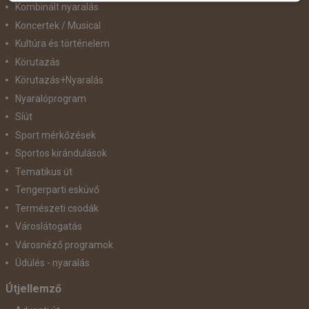
Kombinált nyaralás
Koncertek / Musical
Kultúra és történelem
Körutazás
Körutazás+Nyaralás
Nyaralóprogram
Síút
Sport mérkőzések
Sportos kirándulások
Tematikus út
Tengerparti esküvő
Természeti csodák
Városlátogatás
Városnéző programok
Üdülés - nyaralás
Útjellemző