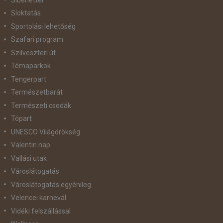
Síoktatás
Sportolási lehetőség
Szafari program
Szilveszteri út
Témaparkok
Tengerpart
Természetbarát
Természeti csodák
Tópart
UNESCO Világörökség
Valentin nap
Vallási utak
Városlátogatás
Városlátogatás egyénileg
Velencei karnevál
Vidéki felszállással