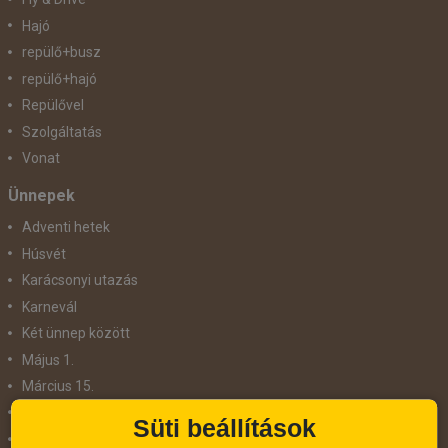
Hajó
repülő+busz
repülő+hajó
Repülővel
Szolgáltatás
Vonat
Ünnepek
Adventi hetek
Húsvét
Karácsonyi utazás
Karnevál
Két ünnep között
Május 1.
Március 15.
Mikulás
Süti beállítások
Nőnap