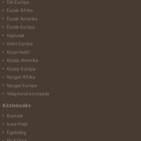
Dél-Európa
Észak-Afrika
Észak-Amerika
Észak-Európa
Hajóutak
Kelet-Európa
Közel-Kelet
Közép-Amerika
Közép-Európa
Nyugat-Afrika
Nyugat-Európa
Világ körüli körutazás
Közlekedés
Busszal
busz+hajó
Egyénileg
Fly & Drive