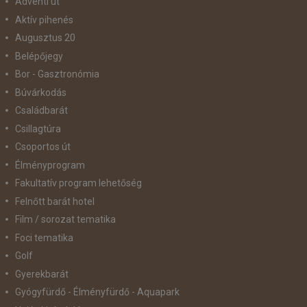
Adventi út
Aktív pihenés
Augusztus 20
Belépőjegy
Bor - Gasztronómia
Búvárkodás
Családbarát
Csillagtúra
Csoportos út
Élményprogram
Fakultatív program lehetőség
Felnőtt barát hotel
Film / sorozat tematika
Foci tematika
Golf
Gyerekbarát
Gyógyfürdő - Élményfürdő - Aquapark