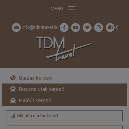
MENÜ
info@tdmtravel.hu
0
Utazás kereső
Buszos utak kereső
Hajóút kereső