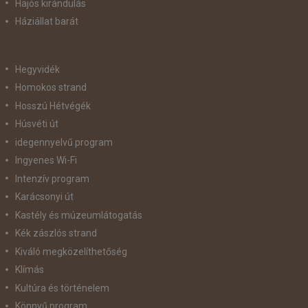
Hajós kirándulás
Háziállat barát
Hegyvidék
Homokos strand
Hosszú Hétvégék
Húsvéti út
idegennyelvű program
Ingyenes Wi-Fi
Intenzív program
Karácsonyi út
Kastély és múzeumlátogatás
Kék zászlós strand
Kiváló megközelíthetőség
Klímás
Kultúra és történelem
Könnyű program