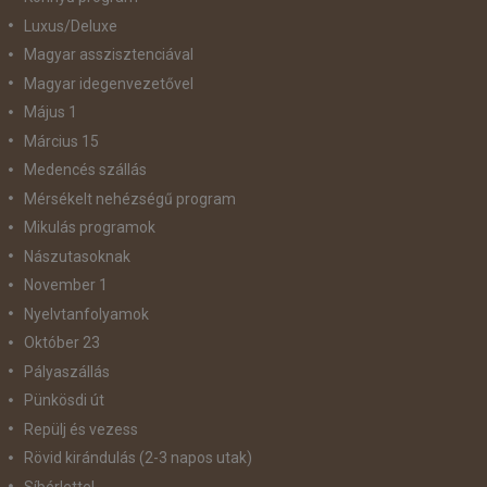
Luxus/Deluxe
Magyar asszisztenciával
Magyar idegenvezetővel
Május 1
Március 15
Medencés szállás
Mérsékelt nehézségű program
Mikulás programok
Nászutasoknak
November 1
Nyelvtanfolyamok
Október 23
Pályaszállás
Pünkösdi út
Repülj és vezess
Rövid kirándulás (2-3 napos utak)
Síbérlettel