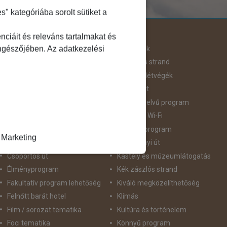
 kategóriába sorolt sütiket a
Útjellemző
ciáit és releváns tartalmakat és
öngészőjében. Az adatkezelési
Adventi út
Hegyvidék
Aktív pihenés
Homokos strand
Augusztus 20
Hosszú Hétvégék
Belépőjegy
Húsvéti út
Bor - Gasztronómia
idegennyelvű program
Búvárkodás
Ingyenes Wi-Fi
Családbarát
Intenzív program
Marketing
Csillagtúra
Karácsonyi út
Csoportos út
Kastély és múzeumlátogatás
Élményprogram
Kék zászlós strand
Fakultatív program lehetőség
Kiváló megközelíthetőség
Felnőtt barát hotel
Klímás
Film / sorozat tematika
Kultúra és történelem
Foci tematika
Könnyű program