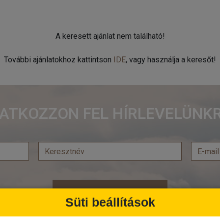
A keresett ajánlat nem található!
További ajánlatokhoz kattintson
IDE
, vagy használja a keresőt!
RATKOZZON FEL HÍRLEVELÜNKR
Feliratkozás
Süti beállítások