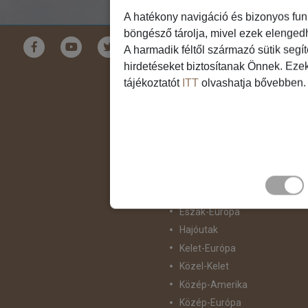
A hatékony navigáció és bizonyos fun
böngésző tárolja, mivel ezek elenged
Földrészek
A harmadik féltől származó sütik segí
hirdetéseket biztosítanak Önnek. Eze
Ausztrália
tájékoztatót
ITT
olvashatja bővebben.
Ázsia
Csendes-Óceáni Szigetvilág
Dél-Afrika
Dél-Amerika
Dél-Európa
Észak-Afrika
Észak-Amerika
Észak-Európa
Hajóutak
Kelet-Európa
Közel-Kelet
Közép-Amerika
Közép-Európa