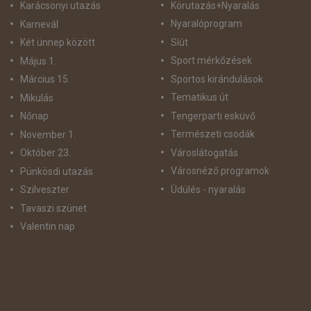
Körutazás+Nyaralás
Karácsonyi utazás
Nyaralóprogram
Karnevál
Síút
Két ünnep között
Sport mérkőzések
Május 1.
Sportos kirándulások
Március 15.
Tematikus út
Mikulás
Tengerparti esküvő
Nőnap
Természeti csodák
November 1.
Városlátogatás
Október 23.
Városnéző programok
Pünkösdi utazás
Üdülés - nyaralás
Szilveszter
Tavaszi szünet
Valentin nap