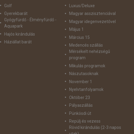
Golf
Luxus/Deluxe
Gyerekbarát
Magyar asszisztenciával
Gyógyfürdő - Élményfürdő -
Magyar idegenvezetővel
Aquapark
Május 1
Hajós kirándulás
Március 15
Háziállat barát
Medencés szállás
Mérsékelt nehézségű
program
Mikulás programok
Nászutasoknak
November 1
Nyelvtanfolyamok
Október 23
Pályaszállás
Pünkösdi út
Repülj és vezess
Rövid kirándulás (2-3 napos
utak)