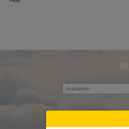
Hiba!
I