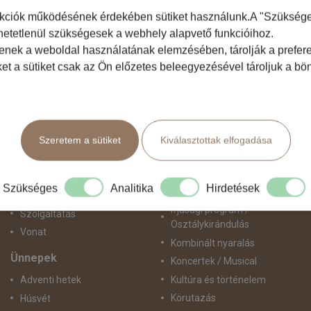
kciók működésének érdekében sütiket használunk.A "Szükséges"
hetetlenül szükségesek a webhely alapvető funkcióihoz.
Közlekedés
Programtípus
tenek a weboldal használatának elemzésében, tárolják a preferen
ket a sütiket csak az Ön előzetes beleegyezésével tároljuk a b
Busszal
1 napos utak
busz+hajó
Belépőjegy
Egyénileg
Egyéni út
Fly & Drive
Egzotikus út
Szeretem a sütiket
Kiválasztottak elfogadása
Hajó
Fesztiválok
repülő+busz
Golfút
repülő+hajó
Gyalogtúra
Szükséges
Analitika
Hirdetések
Repülővel
Hajóút
Ifjúsági program /
Szolgáltatás
Osztálykirándulás
Vonat
Kombinált nyaralás
Ünnepek
Koncertek / Musical
Kultúra és történelem
Adventi hetek
Körutazás
Húsvét