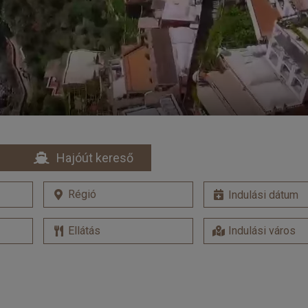
Hajóút kereső