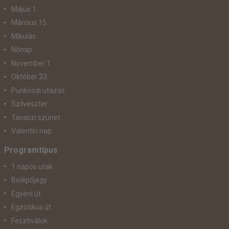
Május 1.
Március 15.
Mikulás
Nőnap
November 1.
Október 23.
Pünkösdi utazás
Szilveszter
Tavaszi szünet
Valentin nap
Programtípus
1 napos utak
Belépőjegy
Egyéni út
Egzotikus út
Fesztiválok