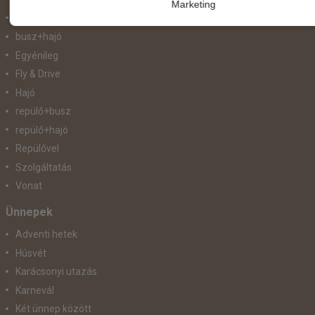
Marketing
Busszal
busz+hajó
Egyénileg
Fly & Drive
Hajó
repülő+busz
repülő+hajó
Repülővel
Szolgáltatás
Vonat
Ünnepek
Adventi hetek
Húsvét
Karácsonyi utazás
Karnevál
Két ünnep között