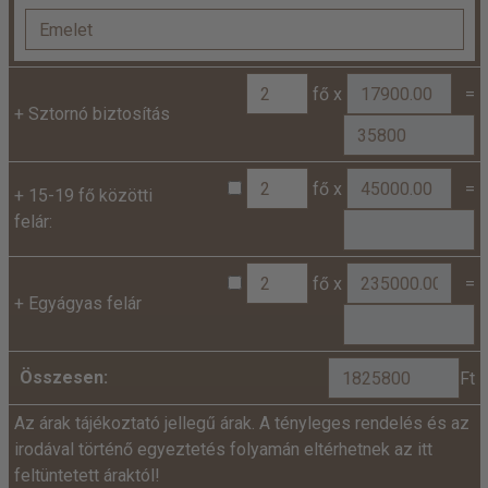
fő x
=
+
Sztornó biztosítás
fő x
=
+
15-19 fő közötti
felár:
fő x
=
+
Egyágyas felár
Összesen:
Ft
Az árak tájékoztató jellegű árak. A tényleges rendelés és az
irodával történő egyeztetés folyamán eltérhetnek az itt
feltüntetett áraktól!