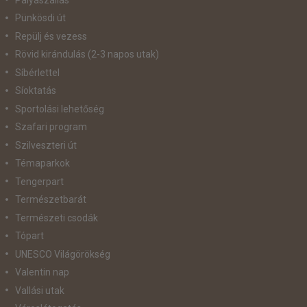
Pünkösdi út
Repülj és vezess
Rövid kirándulás (2-3 napos utak)
Síbérlettel
Síoktatás
Sportolási lehetőség
Szafari program
Szilveszteri út
Témaparkok
Tengerpart
Természetbarát
Természeti csodák
Tópart
UNESCO Világörökség
Valentin nap
Vallási utak