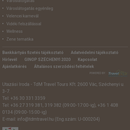
Városlátogatás
Városlátogatás egyénileg
Velencei karnevál
Vidéki felszállással
Wellness
Zene tematika
Bankkártyás fizetés tájékoztató
Adatvédelmi tájékoztató
Hírlevél
GINOP SZÉCHENYI 2020
Kapcsolat
Ajánlatkérés
Általános szerződési feltételek
POWERED BY:
Utazási Iroda -
TdM Travel Tours Kft. 2600 Vác, Széchenyi u.
3-7.
Tel:
+36 30 331 3359
Tel:
+36 27 319 381
,
319 382
(09:00-17:00-ig),
+36 1 408
0134 (09:00-15:00-ig)
E-mail:
info@tdmtravel.hu
(Eng.szám: U-000204)