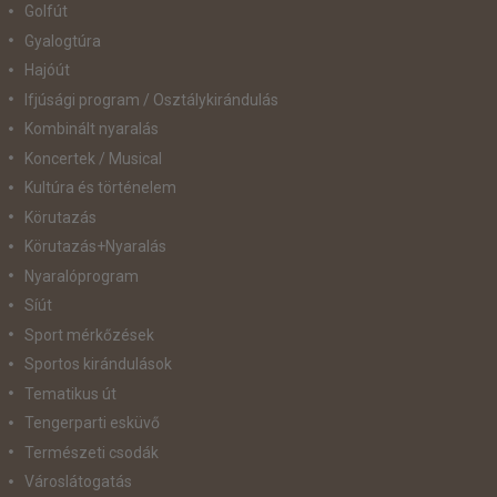
Golfút
Gyalogtúra
Hajóút
Ifjúsági program / Osztálykirándulás
Kombinált nyaralás
Koncertek / Musical
Kultúra és történelem
Körutazás
Körutazás+Nyaralás
Nyaralóprogram
Síút
Sport mérkőzések
Sportos kirándulások
Tematikus út
Tengerparti esküvő
Természeti csodák
Városlátogatás