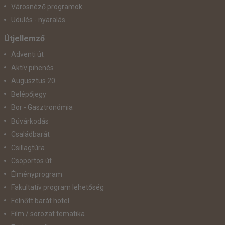
Városnéző programok
Üdülés - nyaralás
Útjellemző
Adventi út
Aktív pihenés
Augusztus 20
Belépőjegy
Bor - Gasztronómia
Búvárkodás
Családbarát
Csillagtúra
Csoportos út
Élményprogram
Fakultatív program lehetőség
Felnőtt barát hotel
Film / sorozat tematika