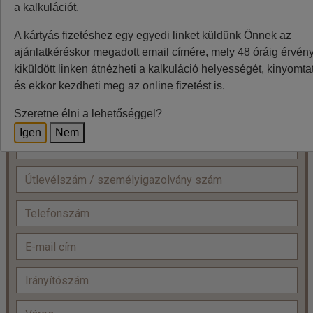
a kalkulációt.
Ár:
Ft/fő
2
A kártyás fizetéshez egy egyedi linket küldünk Önnek az
fő x
=
ajánlatkéréskor megadott email címére, mely 48 óráig érvénye
+
Felnőtt:
kiküldött linken átnézheti a kalkuláció helyességét, kinyomtat
és ekkor kezdheti meg az online fizetést is.
Szeretne élni a lehetőséggel?
Igen
Nem