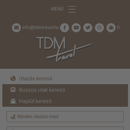
MENÜ
info@tdmtravel.hu
0
Utazás kereső
Buszos utak kereső
Hajóút kereső