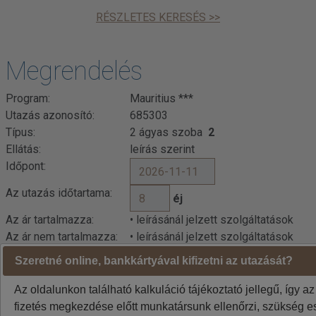
RÉSZLETES KERESÉS >>
Megrendelés
Program:
Mauritius ***
Utazás azonosító:
685303
Típus:
2 ágyas szoba
2
Ellátás:
leírás szerint
Időpont:
Az utazás időtartama:
éj
Az ár tartalmazza:
• leírásánál jelzett szolgáltatások
Az ár nem tartalmazza:
• leírásánál jelzett szolgáltatások
Szeretné online, bankkártyával kifizetni az utazását?
Kalkuláció
Minden utazó adatait az alábbiakban megadni
Az oldalunkon található kalkuláció tájékoztató jellegű, így az
szíveskedjenek!
fizetés megkezdése előtt munkatársunk ellenőrzi, szükség es