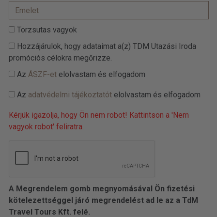
Törzsutas vagyok
Hozzájárulok, hogy adataimat a(z) TDM Utazási Iroda
promóciós célokra megőrizze.
Az
ÁSZF-et
elolvastam és elfogadom
Az
adatvédelmi tájékoztatót
elolvastam és elfogadom
Kérjük igazolja, hogy Ön nem robot! Kattintson a 'Nem
vagyok robot' feliratra.
A Megrendelem gomb megnyomásával Ön fizetési
kötelezettséggel járó megrendelést ad le az a TdM
Travel Tours Kft. felé.