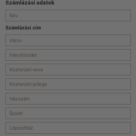
Számlázási adatok
Számlázási cím