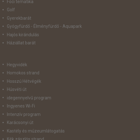
Foci tematika
Golf
Gyerekbarát
Gyógyfürdő - Élményfürdő - Aquapark
Hajós kirándulás
Háziállat barát
Hegyvidék
Homokos strand
Hosszú Hétvégék
Húsvéti út
idegennyelvű program
Ingyenes Wi-Fi
Intenzív program
Karácsonyi út
Kastély és múzeumlátogatás
Kék zászlós strand