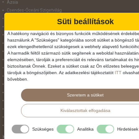
Ázsia
Csendes-Óceáni Szigetvilág
Dél-Afrika
Süti beállítások
Dél-Amerika
A hatékony navigáció és bizonyos funkciók működésének érdekébe
Dél-Európa
használunk.A "Szükséges" kategóriába sorolt sütiket a böngésző tár
Észak-Afrika
ezek elengedhetetlenül szükségesek a webhely alapvető funkcióih
Észak-Amerika
A harmadik féltől származó sütik segítenek a weboldal használatá
elemzésében, tárolják a preferenciáit és releváns tartalmakat és hi
Észak-Európa
biztosítanak Önnek. Ezeket a sütiket csak az Ön előzetes beleegy
Hajóutak
tároljuk a böngészőjében. Az adatkezelési tájékoztatót
ITT
olvashat
Kelet-Európa
bővebben.
Közel-Kelet
Közép-Amerika
Szeretem a sütiket
Közép-Európa
Nyugat-Afrika
Kiválasztottak elfogadása
Nyugat-Európa
Világ körüli körutazás
Szükséges
Analitika
Hirdetések
Közlekedés