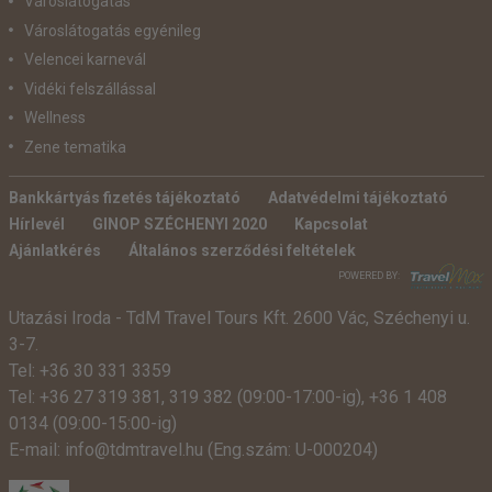
Városlátogatás
Városlátogatás egyénileg
Velencei karnevál
Vidéki felszállással
Wellness
Zene tematika
Bankkártyás fizetés tájékoztató
Adatvédelmi tájékoztató
Hírlevél
GINOP SZÉCHENYI 2020
Kapcsolat
Ajánlatkérés
Általános szerződési feltételek
POWERED BY:
Utazási Iroda -
TdM Travel Tours Kft. 2600 Vác, Széchenyi u.
3-7.
Tel:
+36 30 331 3359
Tel:
+36 27 319 381
,
319 382
(09:00-17:00-ig),
+36 1 408
0134 (09:00-15:00-ig)
E-mail:
info@tdmtravel.hu
(Eng.szám: U-000204)