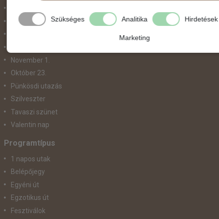
Május 1.
Szükséges
Analitika
Hirdetések
Március 15.
Mikulás
Marketing
Nőnap
November 1.
Október 23.
Pünkösdi utazás
Szilveszter
Tavaszi szünet
Valentin nap
Programtípus
1 napos utak
Belépőjegy
Egyéni út
Egzotikus út
Fesztiválok