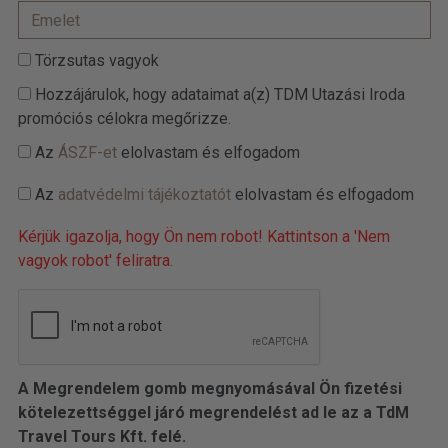
Törzsutas vagyok
Hozzájárulok, hogy adataimat a(z) TDM Utazási Iroda
promóciós célokra megőrizze.
Az
ÁSZF-et
elolvastam és elfogadom
Az
adatvédelmi tájékoztatót
elolvastam és elfogadom
Kérjük igazolja, hogy Ön nem robot! Kattintson a 'Nem
vagyok robot' feliratra.
A Megrendelem gomb megnyomásával Ön fizetési
kötelezettséggel járó megrendelést ad le az a TdM
Travel Tours Kft. felé.