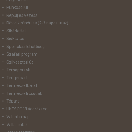
Pünkösdi út
Repülj és vezess
Rövid kirándulás (2-3 napos utak)
Síbérlettel
Síoktatás
Sportolási lehetőség
Szafari program
Szilveszteri út
Témaparkok
Tengerpart
Természetbarát
Természeti csodák
Tópart
UNESCO Világörökség
Valentin nap
Vallási utak