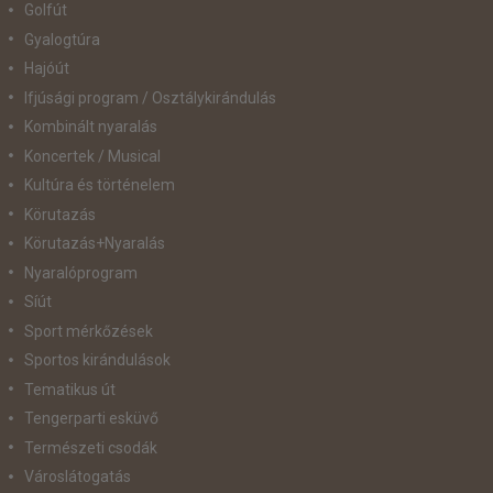
Golfút
Gyalogtúra
Hajóút
Ifjúsági program / Osztálykirándulás
Kombinált nyaralás
Koncertek / Musical
Kultúra és történelem
Körutazás
Körutazás+Nyaralás
Nyaralóprogram
Síút
Sport mérkőzések
Sportos kirándulások
Tematikus út
Tengerparti esküvő
Természeti csodák
Városlátogatás