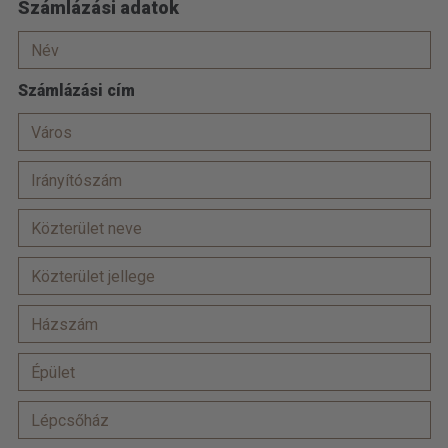
Számlázási adatok
Számlázási cím