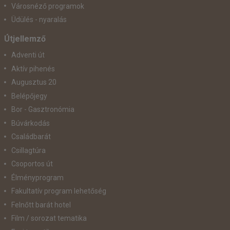
Városnéző programok
Üdülés - nyaralás
Útjellemző
Adventi út
Aktív pihenés
Augusztus 20
Belépőjegy
Bor - Gasztronómia
Búvárkodás
Családbarát
Csillagtúra
Csoportos út
Élményprogram
Fakultatív program lehetőség
Felnőtt barát hotel
Film / sorozat tematika