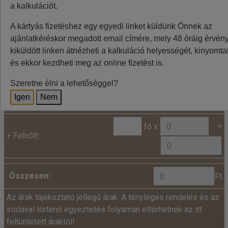
ingadozása miatt eltérések lehetnek, a pontos végleges
a kalkulációt.
összeget az utazásszervező foglalásnál jelzi.
A kártyás fizetéshez egy egyedi linket küldünk Önnek az
ajánlatkéréskor megadott email címére, mely 48 óráig érvénye
kiküldött linken átnézheti a kalkuláció helyességét, kinyomtat
Kalkuláció
és ekkor kezdheti meg az online fizetést is.
Minden utazó adatait az alábbiakban megadni
Szeretne élni a lehetőséggel?
szíveskedjenek!
Igen
Nem
Ár:
fő x
=
+
Felnőtt:
Összesen:
Ft
Az árak tájékoztató jellegű árak. A tényleges rendelés és az
irodával történő egyeztetés folyamán eltérhetnek az itt
feltüntetett áraktól!