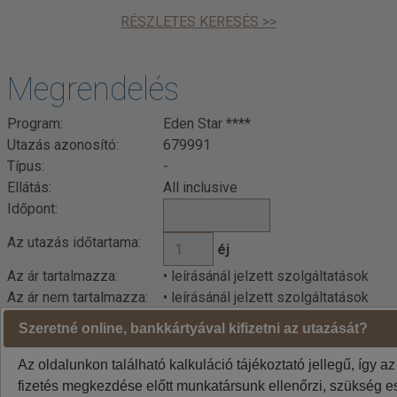
RÉSZLETES KERESÉS >>
Megrendelés
Program:
Eden Star ****
Utazás azonosító:
679991
Típus:
-
Ellátás:
All inclusive
Időpont:
Az utazás időtartama:
éj
Az ár tartalmazza:
• leírásánál jelzett szolgáltatások
Az ár nem tartalmazza:
• leírásánál jelzett szolgáltatások
Szeretné online, bankkártyával kifizetni az utazását?
Indulási városok jelentése: BUD=Budapest DEB=Debrecen
BTS=Pozsony, VIE=Bécs
Az oldalunkon található kalkuláció tájékoztató jellegű, így az
A weboldalon látható áraknál az euró / forint árfolyam
fizetés megkezdése előtt munkatársunk ellenőrzi, szükség es