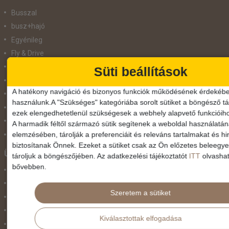
Busszal
busz+hajó
Egyénileg
Fly & Drive
Hajó
Süti beállítások
repülő+busz
A hatékony navigáció és bizonyos funkciók működésének érdekébe
repülő+hajó
használunk.A "Szükséges" kategóriába sorolt sütiket a böngésző tár
Repülővel
ezek elengedhetetlenül szükségesek a webhely alapvető funkcióih
Szolgáltatás
A harmadik féltől származó sütik segítenek a weboldal használatá
elemzésében, tárolják a preferenciáit és releváns tartalmakat és hi
Vonat
biztosítanak Önnek. Ezeket a sütiket csak az Ön előzetes beleegy
Ünnepek
tároljuk a böngészőjében. Az adatkezelési tájékoztatót
ITT
olvashat
bővebben.
Adventi hetek
Húsvét
Szeretem a sütiket
Karácsonyi utazás
Karnevál
Kiválasztottak elfogadása
Két ünnep között