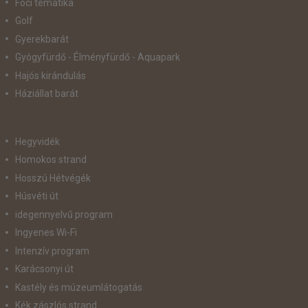
Foci tematika
Golf
Gyerekbarát
Gyógyfürdő - Élményfürdő - Aquapark
Hajós kirándulás
Háziállat barát
Hegyvidék
Homokos strand
Hosszú Hétvégék
Húsvéti út
idegennyelvű program
Ingyenes Wi-Fi
Intenzív program
Karácsonyi út
Kastély és múzeumlátogatás
Kék zászlós strand