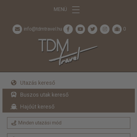
MENÜ
info@tdmtravel.hu
0
Utazás kereső
Buszos utak kereső
Hajóút kereső