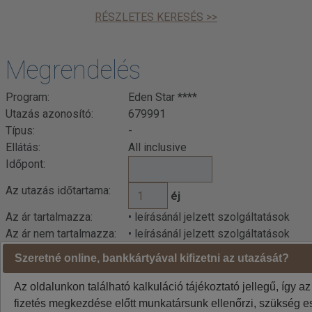
RÉSZLETES KERESÉS >>
Megrendelés
Program:
Eden Star ****
Utazás azonosító:
679991
Típus:
-
Ellátás:
All inclusive
Időpont:
Az utazás időtartama:
éj
Az ár tartalmazza:
• leírásánál jelzett szolgáltatások
Az ár nem tartalmazza:
• leírásánál jelzett szolgáltatások
Szeretné online, bankkártyával kifizetni az utazását?
Indulási városok jelentése: BUD=Budapest DEB=Debrecen
BTS=Pozsony, VIE=Bécs
Az oldalunkon található kalkuláció tájékoztató jellegű, így az
A weboldalon látható áraknál az euró / forint árfolyam
fizetés megkezdése előtt munkatársunk ellenőrzi, szükség es