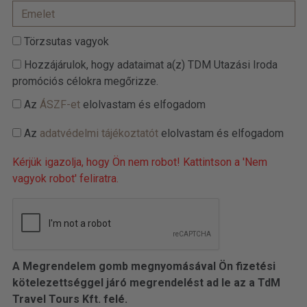
Törzsutas vagyok
Hozzájárulok, hogy adataimat a(z) TDM Utazási Iroda
promóciós célokra megőrizze.
Az
ÁSZF-et
elolvastam és elfogadom
Az
adatvédelmi tájékoztatót
elolvastam és elfogadom
Kérjük igazolja, hogy Ön nem robot! Kattintson a 'Nem
vagyok robot' feliratra.
A Megrendelem gomb megnyomásával Ön fizetési
kötelezettséggel járó megrendelést ad le az a TdM
Travel Tours Kft. felé.