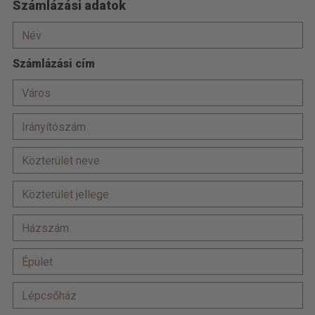
Számlázási adatok
Számlázási cím