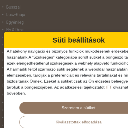
Busszal
busz+hajó
Egyénileg
Fly & Drive
Hajó
Süti beállítások
repülő+busz
A hatékony navigáció és bizonyos funkciók működésének érdekébe
repülő+hajó
használunk.A "Szükséges" kategóriába sorolt sütiket a böngésző tár
Repülővel
ezek elengedhetetlenül szükségesek a webhely alapvető funkcióih
Szolgáltatás
A harmadik féltől származó sütik segítenek a weboldal használatá
elemzésében, tárolják a preferenciáit és releváns tartalmakat és hi
Vonat
biztosítanak Önnek. Ezeket a sütiket csak az Ön előzetes beleegy
Ünnepek
tároljuk a böngészőjében. Az adatkezelési tájékoztatót
ITT
olvashat
bővebben.
Adventi hetek
Húsvét
Szeretem a sütiket
Karácsonyi utazás
Karnevál
Kiválasztottak elfogadása
Két ünnep között