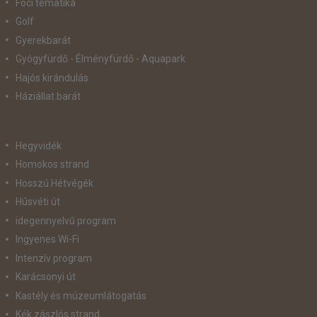
Foci tematika
Golf
Gyerekbarát
Gyógyfürdő - Élményfürdő - Aquapark
Hajós kirándulás
Háziállat barát
Hegyvidék
Homokos strand
Hosszú Hétvégék
Húsvéti út
idegennyelvű program
Ingyenes Wi-Fi
Intenzív program
Karácsonyi út
Kastély és múzeumlátogatás
Kék zászlós strand