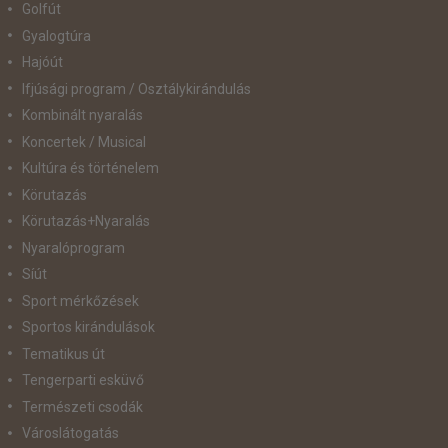
Golfút
Gyalogtúra
Hajóút
Ifjúsági program / Osztálykirándulás
Kombinált nyaralás
Koncertek / Musical
Kultúra és történelem
Körutazás
Körutazás+Nyaralás
Nyaralóprogram
Síút
Sport mérkőzések
Sportos kirándulások
Tematikus út
Tengerparti esküvő
Természeti csodák
Városlátogatás