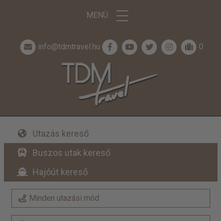
MENÜ
info@tdmtravel.hu
0
Utazás kereső
Buszos utak kereső
Hajóút kereső