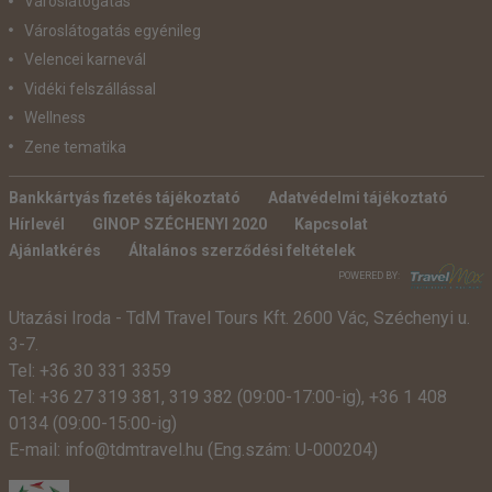
Városlátogatás
Városlátogatás egyénileg
Velencei karnevál
Vidéki felszállással
Wellness
Zene tematika
Bankkártyás fizetés tájékoztató
Adatvédelmi tájékoztató
Hírlevél
GINOP SZÉCHENYI 2020
Kapcsolat
Ajánlatkérés
Általános szerződési feltételek
POWERED BY:
Utazási Iroda -
TdM Travel Tours Kft. 2600 Vác, Széchenyi u.
3-7.
Tel:
+36 30 331 3359
Tel:
+36 27 319 381
,
319 382
(09:00-17:00-ig),
+36 1 408
0134 (09:00-15:00-ig)
E-mail:
info@tdmtravel.hu
(Eng.szám: U-000204)