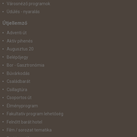
Városnéző programok
Üdülés - nyaralás
Útjellemző
Adventi út
Aktív pihenés
Augusztus 20
Belépőjegy
Bor - Gasztronómia
Búvárkodás
Családbarát
Csillagtúra
Csoportos út
Élményprogram
Fakultatív program lehetőség
Felnőtt barát hotel
Film / sorozat tematika