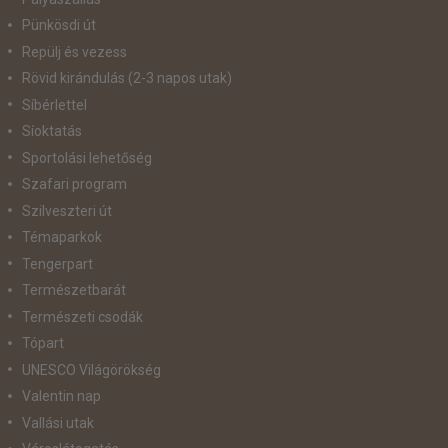
Pünkösdi út
Repülj és vezess
Rövid kirándulás (2-3 napos utak)
Síbérlettel
Síoktatás
Sportolási lehetőség
Szafari program
Szilveszteri út
Témaparkok
Tengerpart
Természetbarát
Természeti csodák
Tópart
UNESCO Világörökség
Valentin nap
Vallási utak