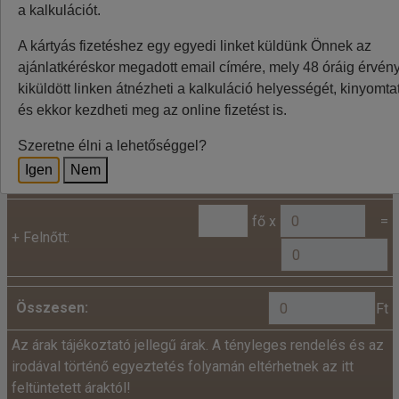
ingadozása miatt eltérések lehetnek, a pontos végleges
a kalkulációt.
összeget az utazásszervező foglalásnál jelzi.
A kártyás fizetéshez egy egyedi linket küldünk Önnek az
ajánlatkéréskor megadott email címére, mely 48 óráig érvénye
kiküldött linken átnézheti a kalkuláció helyességét, kinyomtat
Kalkuláció
és ekkor kezdheti meg az online fizetést is.
Minden utazó adatait az alábbiakban megadni
Szeretne élni a lehetőséggel?
szíveskedjenek!
Igen
Nem
Ár:
fő x
=
+
Felnőtt:
Összesen:
Ft
Az árak tájékoztató jellegű árak. A tényleges rendelés és az
irodával történő egyeztetés folyamán eltérhetnek az itt
feltüntetett áraktól!