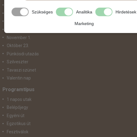
Május 1.
Szükséges
Analitika
Hirdetések
Március 15.
Mikulás
Marketing
Nőnap
November 1.
Október 23.
Pünkösdi utazás
Szilveszter
Tavaszi szünet
Valentin nap
Programtípus
1 napos utak
Belépőjegy
Egyéni út
Egzotikus út
Fesztiválok