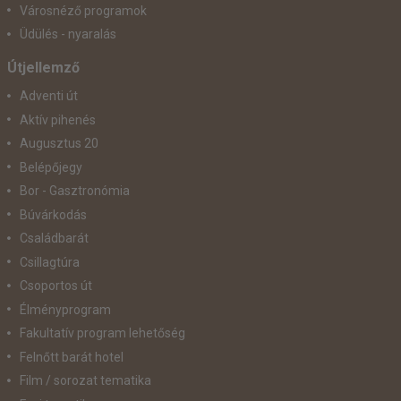
Városnéző programok
Üdülés - nyaralás
Útjellemző
Adventi út
Aktív pihenés
Augusztus 20
Belépőjegy
Bor - Gasztronómia
Búvárkodás
Családbarát
Csillagtúra
Csoportos út
Élményprogram
Fakultatív program lehetőség
Felnőtt barát hotel
Film / sorozat tematika