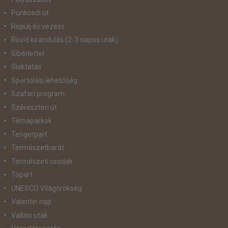
Pünkösdi út
Repülj és vezess
Rövid kirándulás (2-3 napos utak)
Síbérlettel
Síoktatás
Sportolási lehetőség
Szafari program
Szilveszteri út
Témaparkok
Tengerpart
Természetbarát
Természeti csodák
Tópart
UNESCO Világörökség
Valentin nap
Vallási utak