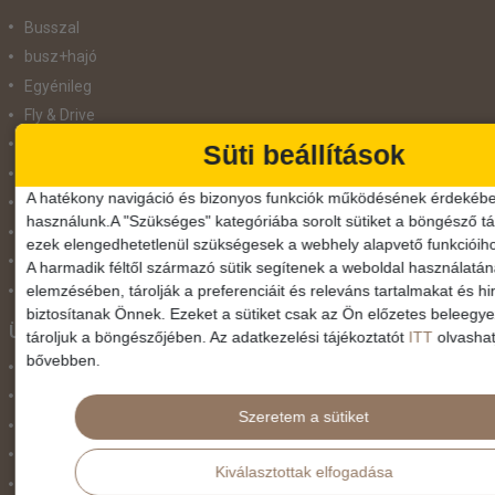
Busszal
busz+hajó
Egyénileg
Fly & Drive
Hajó
Süti beállítások
repülő+busz
A hatékony navigáció és bizonyos funkciók működésének érdekébe
repülő+hajó
használunk.A "Szükséges" kategóriába sorolt sütiket a böngésző tár
Repülővel
ezek elengedhetetlenül szükségesek a webhely alapvető funkcióih
Szolgáltatás
A harmadik féltől származó sütik segítenek a weboldal használatá
elemzésében, tárolják a preferenciáit és releváns tartalmakat és hi
Vonat
biztosítanak Önnek. Ezeket a sütiket csak az Ön előzetes beleegy
Ünnepek
tároljuk a böngészőjében. Az adatkezelési tájékoztatót
ITT
olvashat
bővebben.
Adventi hetek
Húsvét
Szeretem a sütiket
Karácsonyi utazás
Karnevál
Kiválasztottak elfogadása
Két ünnep között