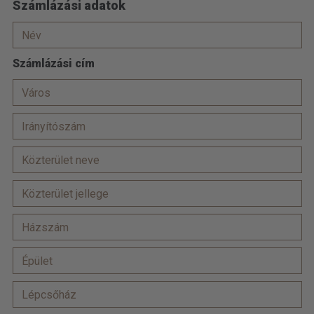
Számlázási adatok
Számlázási cím