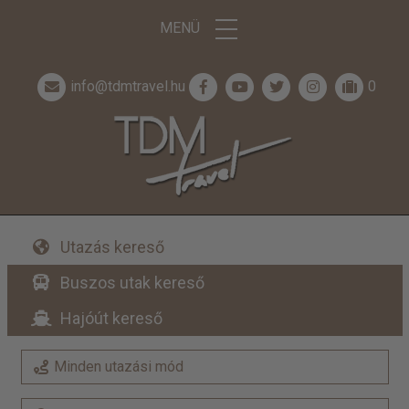
MENÜ
info@tdmtravel.hu
0
Utazás kereső
Buszos utak kereső
Hajóút kereső