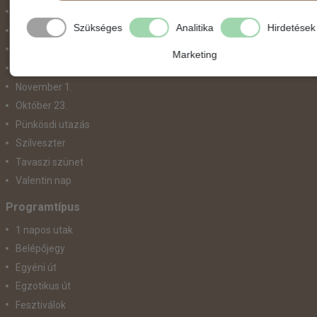
Május 1.
Szükséges
Analitika
Hirdetések
Március 15.
Mikulás
Marketing
Nőnap
November 1.
Október 23.
Pünkösdi utazás
Szilveszter
Tavaszi szünet
Valentin nap
Programtípus
1 napos utak
Belépőjegy
Egyéni út
Egzotikus út
Fesztiválok