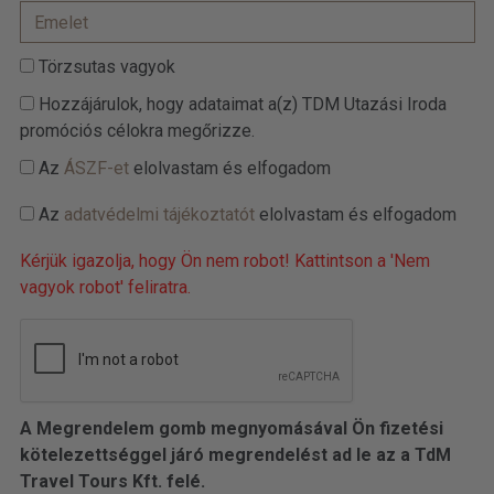
Törzsutas vagyok
Hozzájárulok, hogy adataimat a(z) TDM Utazási Iroda
promóciós célokra megőrizze.
Az
ÁSZF-et
elolvastam és elfogadom
Az
adatvédelmi tájékoztatót
elolvastam és elfogadom
Kérjük igazolja, hogy Ön nem robot! Kattintson a 'Nem
vagyok robot' feliratra.
A Megrendelem gomb megnyomásával Ön fizetési
kötelezettséggel járó megrendelést ad le az a TdM
Travel Tours Kft. felé.