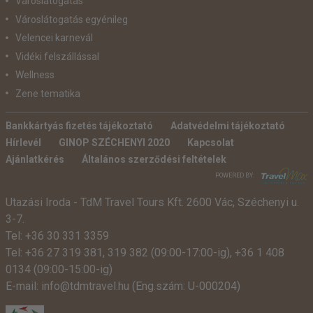
Városlátogatás
Városlátogatás egyénileg
Velencei karnevál
Vidéki felszállással
Wellness
Zene tematika
Bankkártyás fizetés tájékoztató
Adatvédelmi tájékoztató
Hírlevél
GINOP SZÉCHENYI 2020
Kapcsolat
Ajánlatkérés
Általános szerződési feltételek
POWERED BY:
Utazási Iroda -
TdM Travel Tours Kft. 2600 Vác, Széchenyi u.
3-7.
Tel:
+36 30 331 3359
Tel:
+36 27 319 381
,
319 382
(09:00-17:00-ig),
+36 1 408
0134 (09:00-15:00-ig)
E-mail:
info@tdmtravel.hu
(Eng.szám: U-000204)