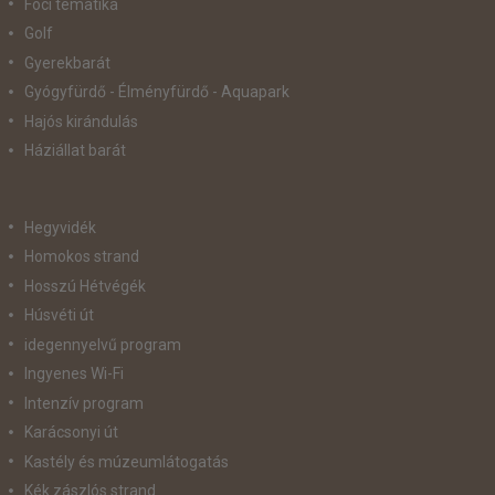
Foci tematika
Golf
Gyerekbarát
Gyógyfürdő - Élményfürdő - Aquapark
Hajós kirándulás
Háziállat barát
Hegyvidék
Homokos strand
Hosszú Hétvégék
Húsvéti út
idegennyelvű program
Ingyenes Wi-Fi
Intenzív program
Karácsonyi út
Kastély és múzeumlátogatás
Kék zászlós strand