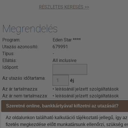
RÉSZLETES KERESÉS >>
Megrendelés
Program:
Eden Star ****
Utazás azonosító:
679991
Típus:
-
Ellátás:
All inclusive
Időpont:
Az utazás időtartama:
éj
Az ár tartalmazza:
• leírásánál jelzett szolgáltatások
Az ár nem tartalmazza:
• leírásánál jelzett szolgáltatások
Szeretné online, bankkártyával kifizetni az utazását?
Indulási városok jelentése: BUD=Budapest DEB=Debrecen
BTS=Pozsony, VIE=Bécs
Az oldalunkon található kalkuláció tájékoztató jellegű, így az
A weboldalon látható áraknál az euró / forint árfolyam
fizetés megkezdése előtt munkatársunk ellenőrzi, szükség es