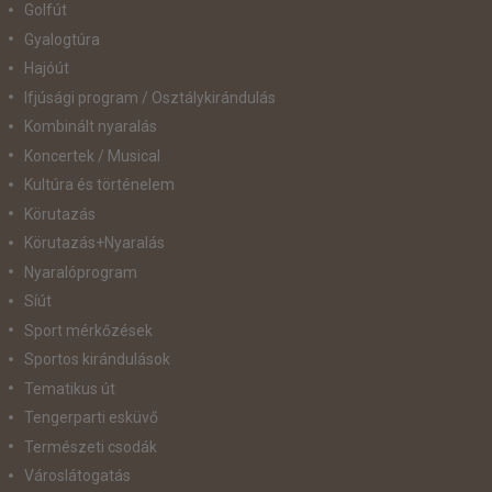
Golfút
Gyalogtúra
Hajóút
Ifjúsági program / Osztálykirándulás
Kombinált nyaralás
Koncertek / Musical
Kultúra és történelem
Körutazás
Körutazás+Nyaralás
Nyaralóprogram
Síút
Sport mérkőzések
Sportos kirándulások
Tematikus út
Tengerparti esküvő
Természeti csodák
Városlátogatás