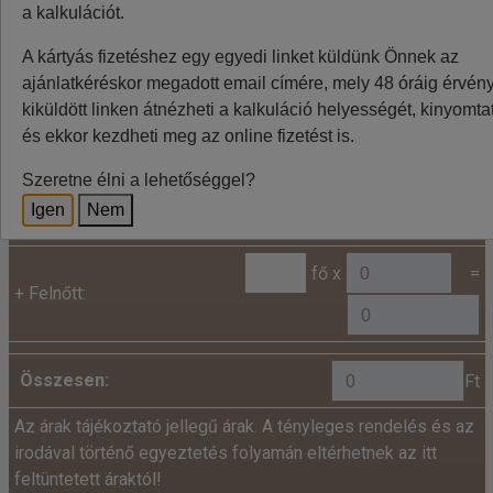
ingadozása miatt eltérések lehetnek, a pontos végleges
a kalkulációt.
összeget az utazásszervező foglalásnál jelzi.
A kártyás fizetéshez egy egyedi linket küldünk Önnek az
ajánlatkéréskor megadott email címére, mely 48 óráig érvénye
kiküldött linken átnézheti a kalkuláció helyességét, kinyomtat
Kalkuláció
és ekkor kezdheti meg az online fizetést is.
Minden utazó adatait az alábbiakban megadni
Szeretne élni a lehetőséggel?
szíveskedjenek!
Igen
Nem
Ár:
fő x
=
+
Felnőtt:
Összesen:
Ft
Az árak tájékoztató jellegű árak. A tényleges rendelés és az
irodával történő egyeztetés folyamán eltérhetnek az itt
feltüntetett áraktól!