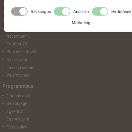
Május 1.
Szükséges
Analitika
Hirdetések
Március 15.
Mikulás
Marketing
Nőnap
November 1.
Október 23.
Pünkösdi utazás
Szilveszter
Tavaszi szünet
Valentin nap
Programtípus
1 napos utak
Belépőjegy
Egyéni út
Egzotikus út
Fesztiválok