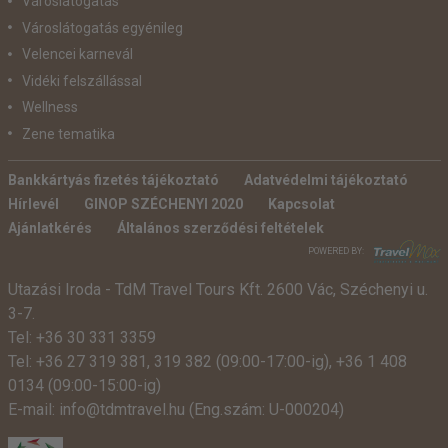
Városlátogatás
Városlátogatás egyénileg
Velencei karnevál
Vidéki felszállással
Wellness
Zene tematika
Bankkártyás fizetés tájékoztató
Adatvédelmi tájékoztató
Hírlevél
GINOP SZÉCHENYI 2020
Kapcsolat
Ajánlatkérés
Általános szerződési feltételek
POWERED BY:
Utazási Iroda -
TdM Travel Tours Kft. 2600 Vác, Széchenyi u.
3-7.
Tel:
+36 30 331 3359
Tel:
+36 27 319 381
,
319 382
(09:00-17:00-ig),
+36 1 408
0134 (09:00-15:00-ig)
E-mail:
info@tdmtravel.hu
(Eng.szám: U-000204)