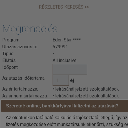
RÉSZLETES KERESÉS >>
Megrendelés
Program:
Eden Star ****
Utazás azonosító:
679991
Típus:
-
Ellátás:
All inclusive
Időpont:
Az utazás időtartama:
éj
Az ár tartalmazza:
• leírásánál jelzett szolgáltatások
Az ár nem tartalmazza:
• leírásánál jelzett szolgáltatások
Szeretné online, bankkártyával kifizetni az utazását?
Indulási városok jelentése: BUD=Budapest DEB=Debrecen
BTS=Pozsony, VIE=Bécs
Az oldalunkon található kalkuláció tájékoztató jellegű, így az
A weboldalon látható áraknál az euró / forint árfolyam
fizetés megkezdése előtt munkatársunk ellenőrzi, szükség es