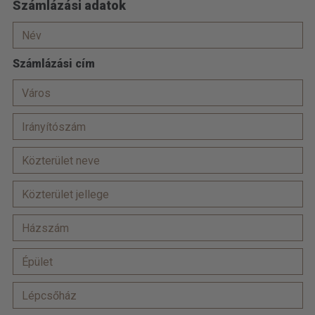
Számlázási adatok
Számlázási cím