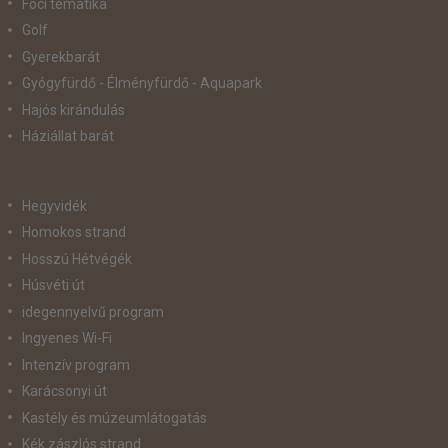
Foci tematika
Golf
Gyerekbarát
Gyógyfürdő - Élményfürdő - Aquapark
Hajós kirándulás
Háziállat barát
Hegyvidék
Homokos strand
Hosszú Hétvégék
Húsvéti út
idegennyelvű program
Ingyenes Wi-Fi
Intenzív program
Karácsonyi út
Kastély és múzeumlátogatás
Kék zászlós strand