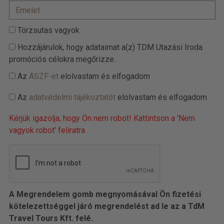
Törzsutas vagyok
Hozzájárulok, hogy adataimat a(z) TDM Utazási Iroda
promóciós célokra megőrizze.
Az
ÁSZF-et
elolvastam és elfogadom
Az
adatvédelmi tájékoztatót
elolvastam és elfogadom
Kérjük igazolja, hogy Ön nem robot! Kattintson a 'Nem
vagyok robot' feliratra.
A Megrendelem gomb megnyomásával Ön fizetési
kötelezettséggel járó megrendelést ad le az a TdM
Travel Tours Kft. felé.