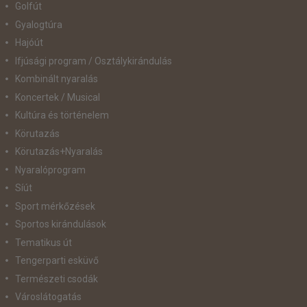
Golfút
Gyalogtúra
Hajóút
Ifjúsági program / Osztálykirándulás
Kombinált nyaralás
Koncertek / Musical
Kultúra és történelem
Körutazás
Körutazás+Nyaralás
Nyaralóprogram
Síút
Sport mérkőzések
Sportos kirándulások
Tematikus út
Tengerparti esküvő
Természeti csodák
Városlátogatás