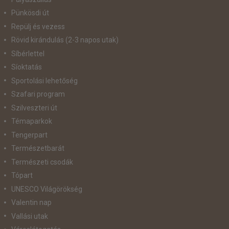
Pünkösdi út
Repülj és vezess
Rövid kirándulás (2-3 napos utak)
Síbérlettel
Síoktatás
Sportolási lehetőség
Szafari program
Szilveszteri út
Témaparkok
Tengerpart
Természetbarát
Természeti csodák
Tópart
UNESCO Világörökség
Valentin nap
Vallási utak