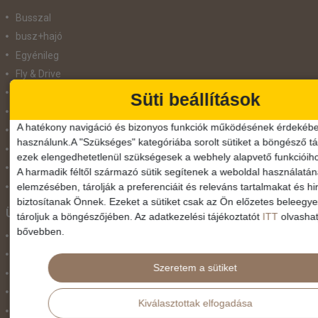
Busszal
busz+hajó
Egyénileg
Fly & Drive
Hajó
Süti beállítások
repülő+busz
A hatékony navigáció és bizonyos funkciók működésének érdekébe
repülő+hajó
használunk.A "Szükséges" kategóriába sorolt sütiket a böngésző tár
Repülővel
ezek elengedhetetlenül szükségesek a webhely alapvető funkcióih
Szolgáltatás
A harmadik féltől származó sütik segítenek a weboldal használatá
elemzésében, tárolják a preferenciáit és releváns tartalmakat és hi
Vonat
biztosítanak Önnek. Ezeket a sütiket csak az Ön előzetes beleegy
Ünnepek
tároljuk a böngészőjében. Az adatkezelési tájékoztatót
ITT
olvashat
bővebben.
Adventi hetek
Húsvét
Szeretem a sütiket
Karácsonyi utazás
Karnevál
Kiválasztottak elfogadása
Két ünnep között