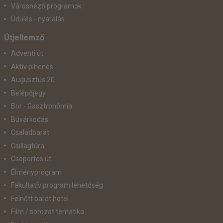
Városnéző programok
Üdülés - nyaralás
Útjellemző
Adventi út
Aktív pihenés
Augusztus 20
Belépőjegy
Bor - Gasztronómia
Búvárkodás
Családbarát
Csillagtúra
Csoportos út
Élményprogram
Fakultatív program lehetőség
Felnőtt barát hotel
Film / sorozat tematika