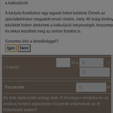
ingadozása miatt eltérések lehetnek, a pontos végleges
a kalkulációt.
összeget az utazásszervező foglalásnál jelzi.
A kártyás fizetéshez egy egyedi linket küldünk Önnek az
ajánlatkéréskor megadott email címére, mely 48 óráig érvénye
kiküldött linken átnézheti a kalkuláció helyességét, kinyomtat
Kalkuláció
és ekkor kezdheti meg az online fizetést is.
Minden utazó adatait az alábbiakban megadni
Szeretne élni a lehetőséggel?
szíveskedjenek!
Igen
Nem
Ár:
fő x
=
+
Felnőtt:
Összesen:
Ft
Az árak tájékoztató jellegű árak. A tényleges rendelés és az
irodával történő egyeztetés folyamán eltérhetnek az itt
feltüntetett áraktól!