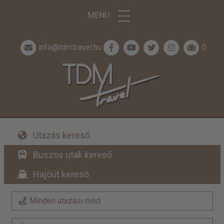
MENÜ
info@tdmtravel.hu
0
Utazás kereső
Buszos utak kereső
Hajóút kereső