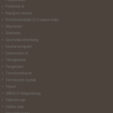
Pünkösdi út
Repülj és vezess
Rövid kirándulás (2-3 napos utak)
Síbérlettel
Síoktatás
Sportolási lehetőség
Szafari program
Szilveszteri út
Témaparkok
Tengerpart
Természetbarát
Természeti csodák
Tópart
UNESCO Világörökség
Valentin nap
Vallási utak