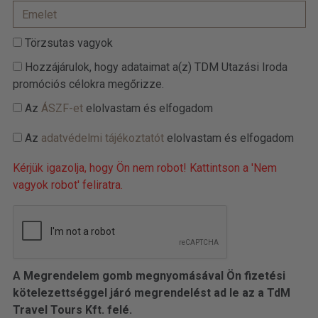
Törzsutas vagyok
Hozzájárulok, hogy adataimat a(z) TDM Utazási Iroda
promóciós célokra megőrizze.
Az
ÁSZF-et
elolvastam és elfogadom
Az
adatvédelmi tájékoztatót
elolvastam és elfogadom
Kérjük igazolja, hogy Ön nem robot! Kattintson a 'Nem
vagyok robot' feliratra.
A Megrendelem gomb megnyomásával Ön fizetési
kötelezettséggel járó megrendelést ad le az a TdM
Travel Tours Kft. felé.