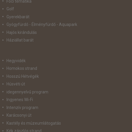
Foci tematika
Golf
Gyerekbarát
Gyógyfürdő - Élményfürdő - Aquapark
Hajós kirándulás
Háziállat barát
Hegyvidék
Homokos strand
Hosszú Hétvégék
Húsvéti út
idegennyelvű program
Ingyenes Wi-Fi
Intenzív program
Karácsonyi út
Kastély és múzeumlátogatás
Kék zászlós strand