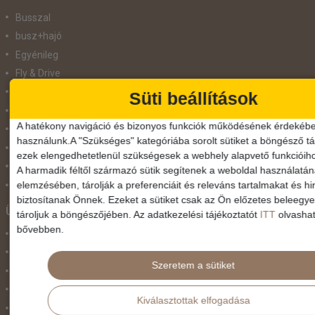
Busszal
busz+hajó
Egyénileg
Fly & Drive
Hajó
Süti beállítások
repülő+busz
A hatékony navigáció és bizonyos funkciók működésének érdekébe
repülő+hajó
használunk.A "Szükséges" kategóriába sorolt sütiket a böngésző tár
Repülővel
ezek elengedhetetlenül szükségesek a webhely alapvető funkcióih
Szolgáltatás
A harmadik féltől származó sütik segítenek a weboldal használatá
elemzésében, tárolják a preferenciáit és releváns tartalmakat és hi
Vonat
biztosítanak Önnek. Ezeket a sütiket csak az Ön előzetes beleegy
Ünnepek
tároljuk a böngészőjében. Az adatkezelési tájékoztatót
ITT
olvashat
bővebben.
Adventi hetek
Húsvét
Szeretem a sütiket
Karácsonyi utazás
Karnevál
Kiválasztottak elfogadása
Két ünnep között