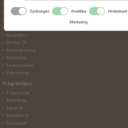
Május 1.
Szükséges
Analitika
Hirdetések
Március 15.
Mikulás
Marketing
Nőnap
November 1.
Október 23.
Pünkösdi utazás
Szilveszter
Tavaszi szünet
Valentin nap
Programtípus
1 napos utak
Belépőjegy
Egyéni út
Egzotikus út
Fesztiválok