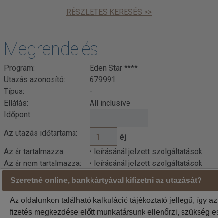
RÉSZLETES KERESÉS >>
Megrendelés
Program:
Eden Star ****
Utazás azonosító:
679991
Típus:
-
Ellátás:
All inclusive
Időpont:
Az utazás időtartama:
éj
Az ár tartalmazza:
• leírásánál jelzett szolgáltatások
Az ár nem tartalmazza:
• leírásánál jelzett szolgáltatások
Szeretné online, bankkártyával kifizetni az utazását?
Indulási városok jelentése: BUD=Budapest DEB=Debrecen
BTS=Pozsony, VIE=Bécs
Az oldalunkon található kalkuláció tájékoztató jellegű, így az
A weboldalon látható áraknál az euró / forint árfolyam
fizetés megkezdése előtt munkatársunk ellenőrzi, szükség es