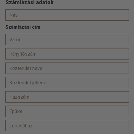
Számlázási adatok
Számlázási cím