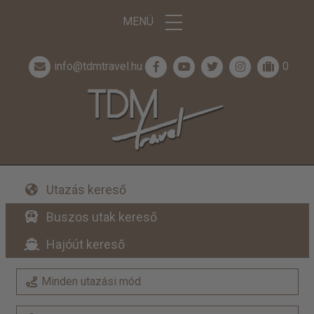
MENÜ
info@tdmtravel.hu
0
Utazás kereső
Buszos utak kereső
Hajóút kereső