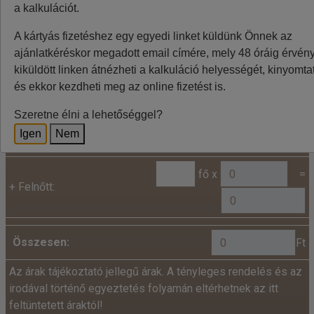
ingadozása miatt eltérések lehetnek, a pontos végleges
a kalkulációt.
összeget az utazásszervező foglalásnál jelzi.
A kártyás fizetéshez egy egyedi linket küldünk Önnek az
ajánlatkéréskor megadott email címére, mely 48 óráig érvénye
kiküldött linken átnézheti a kalkuláció helyességét, kinyomtat
Kalkuláció
és ekkor kezdheti meg az online fizetést is.
Minden utazó adatait az alábbiakban megadni
Szeretne élni a lehetőséggel?
szíveskedjenek!
Igen
Nem
Ár:
fő x
=
+
Felnőtt:
Összesen:
Ft
Az árak tájékoztató jellegű árak. A tényleges rendelés és az
irodával történő egyeztetés folyamán eltérhetnek az itt
feltüntetett áraktól!