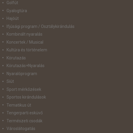
Golfút
Gyalogtúra
Hajóút
Ifjúsági program / Osztálykirándulás
Kombinált nyaralás
Koncertek / Musical
Kultúra és történelem
Körutazás
Körutazás+Nyaralás
Nyaralóprogram
Síút
Sport mérkőzések
Sportos kirándulások
Tematikus út
Tengerparti esküvő
Természeti csodák
Városlátogatás