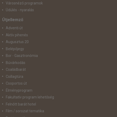
Városnéző programok
Üdülés - nyaralás
Útjellemző
Adventi út
Aktív pihenés
Augusztus 20
Belépőjegy
Bor - Gasztronómia
Búvárkodás
Családbarát
Csillagtúra
Csoportos út
Élményprogram
Fakultatív program lehetőség
Felnőtt barát hotel
Film / sorozat tematika