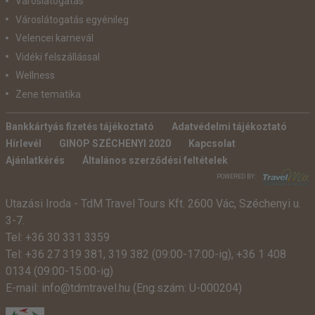
Városlátogatás
Városlátogatás egyénileg
Velencei karnevál
Vidéki felszállással
Wellness
Zene tematika
Bankkártyás fizetés tájékoztató
Adatvédelmi tájékoztató
Hírlevél
GINOP SZÉCHENYI 2020
Kapcsolat
Ajánlatkérés
Általános szerződési feltételek
POWERED BY:
Utazási Iroda -
TdM Travel Tours Kft. 2600 Vác, Széchenyi u.
3-7.
Tel:
+36 30 331 3359
Tel:
+36 27 319 381
,
319 382
(09:00-17:00-ig),
+36 1 408
0134 (09:00-15:00-ig)
E-mail:
info@tdmtravel.hu
(Eng.szám: U-000204)