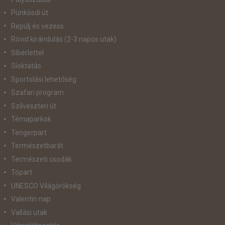
Pünkösdi út
Repülj és vezess
Rövid kirándulás (2-3 napos utak)
Síbérlettel
Síoktatás
Sportolási lehetőség
Szafari program
Szilveszteri út
Témaparkok
Tengerpart
Természetbarát
Természeti csodák
Tópart
UNESCO Világörökség
Valentin nap
Vallási utak