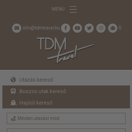
MENÜ
info@tdmtravel.hu
0
Utazás kereső
Buszos utak kereső
Hajóút kereső