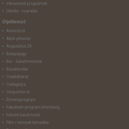
Városnéző programok
Üdülés - nyaralás
Útjellemző
Adventi út
Aktív pihenés
Augusztus 20
Belépőjegy
Bor - Gasztronómia
Búvárkodás
Családbarát
Csillagtúra
Csoportos út
Élményprogram
Fakultatív program lehetőség
Felnőtt barát hotel
Film / sorozat tematika