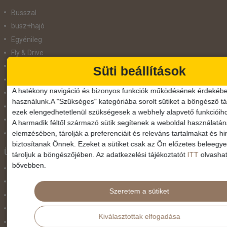
Busszal
busz+hajó
Egyénileg
Fly & Drive
Hajó
Süti beállítások
repülő+busz
A hatékony navigáció és bizonyos funkciók működésének érdekébe
repülő+hajó
használunk.A "Szükséges" kategóriába sorolt sütiket a böngésző tár
Repülővel
ezek elengedhetetlenül szükségesek a webhely alapvető funkcióih
Szolgáltatás
A harmadik féltől származó sütik segítenek a weboldal használatá
elemzésében, tárolják a preferenciáit és releváns tartalmakat és hi
Vonat
biztosítanak Önnek. Ezeket a sütiket csak az Ön előzetes beleegy
Ünnepek
tároljuk a böngészőjében. Az adatkezelési tájékoztatót
ITT
olvashat
bővebben.
Adventi hetek
Húsvét
Szeretem a sütiket
Karácsonyi utazás
Karnevál
Kiválasztottak elfogadása
Két ünnep között