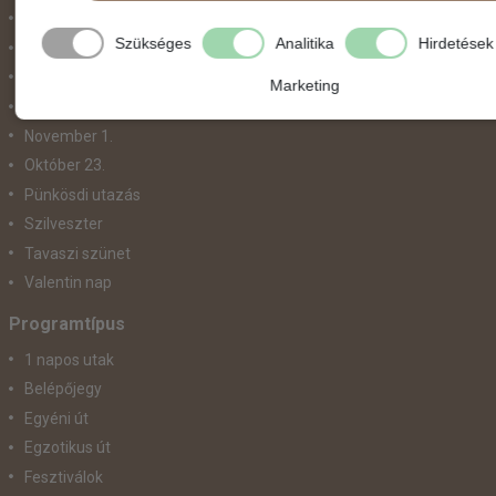
Május 1.
Szükséges
Analitika
Hirdetések
Március 15.
Mikulás
Marketing
Nőnap
November 1.
Október 23.
Pünkösdi utazás
Szilveszter
Tavaszi szünet
Valentin nap
Programtípus
1 napos utak
Belépőjegy
Egyéni út
Egzotikus út
Fesztiválok