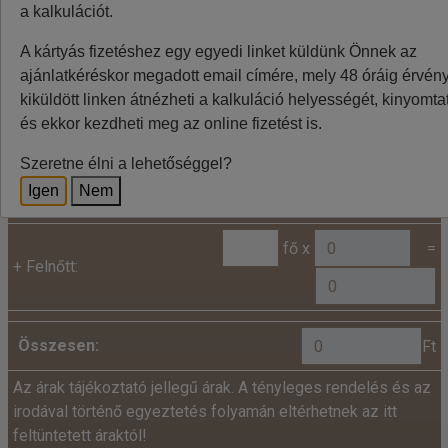
ingadozása miatt eltérések lehetnek, a pontos végleges
a kalkulációt.
összeget az utazásszervező foglalásnál jelzi.
A kártyás fizetéshez egy egyedi linket küldünk Önnek az
ajánlatkéréskor megadott email címére, mely 48 óráig érvénye
kiküldött linken átnézheti a kalkuláció helyességét, kinyomtat
Kalkuláció
és ekkor kezdheti meg az online fizetést is.
Minden utazó adatait az alábbiakban megadni
Szeretne élni a lehetőséggel?
szíveskedjenek!
Igen
Nem
Ár:
fő x
=
+
Felnőtt:
Összesen:
Ft
Az árak tájékoztató jellegű árak. A tényleges rendelés és az
irodával történő egyeztetés folyamán eltérhetnek az itt
feltüntetett áraktól!