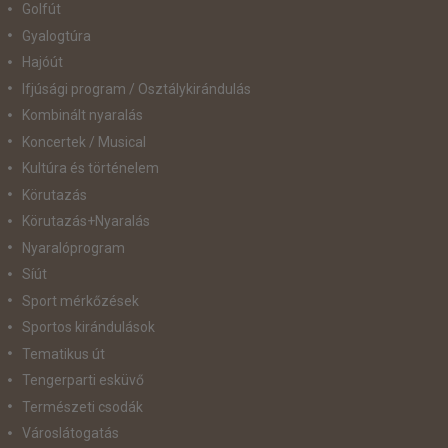
Golfút
Gyalogtúra
Hajóút
Ifjúsági program / Osztálykirándulás
Kombinált nyaralás
Koncertek / Musical
Kultúra és történelem
Körutazás
Körutazás+Nyaralás
Nyaralóprogram
Síút
Sport mérkőzések
Sportos kirándulások
Tematikus út
Tengerparti esküvő
Természeti csodák
Városlátogatás