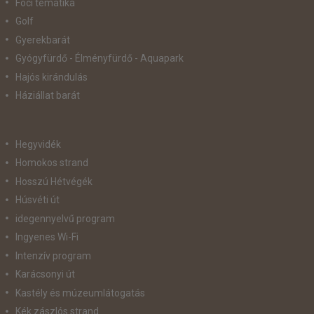
Foci tematika
Golf
Gyerekbarát
Gyógyfürdő - Élményfürdő - Aquapark
Hajós kirándulás
Háziállat barát
Hegyvidék
Homokos strand
Hosszú Hétvégék
Húsvéti út
idegennyelvű program
Ingyenes Wi-Fi
Intenzív program
Karácsonyi út
Kastély és múzeumlátogatás
Kék zászlós strand