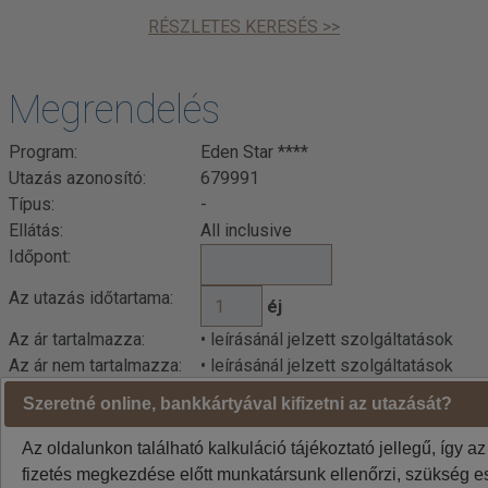
RÉSZLETES KERESÉS >>
Megrendelés
Program:
Eden Star ****
Utazás azonosító:
679991
Típus:
-
Ellátás:
All inclusive
Időpont:
Az utazás időtartama:
éj
Az ár tartalmazza:
• leírásánál jelzett szolgáltatások
Az ár nem tartalmazza:
• leírásánál jelzett szolgáltatások
Szeretné online, bankkártyával kifizetni az utazását?
Indulási városok jelentése: BUD=Budapest DEB=Debrecen
BTS=Pozsony, VIE=Bécs
Az oldalunkon található kalkuláció tájékoztató jellegű, így az
A weboldalon látható áraknál az euró / forint árfolyam
fizetés megkezdése előtt munkatársunk ellenőrzi, szükség es