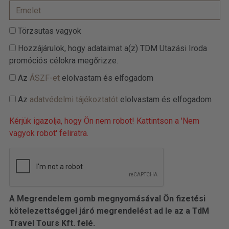
Törzsutas vagyok
Hozzájárulok, hogy adataimat a(z) TDM Utazási Iroda
promóciós célokra megőrizze.
Az
ÁSZF-et
elolvastam és elfogadom
Az
adatvédelmi tájékoztatót
elolvastam és elfogadom
Kérjük igazolja, hogy Ön nem robot! Kattintson a 'Nem
vagyok robot' feliratra.
A Megrendelem gomb megnyomásával Ön fizetési
kötelezettséggel járó megrendelést ad le az a TdM
Travel Tours Kft. felé.