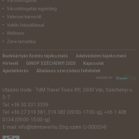
Városlátogatás
Városlátogatás egyénileg
Velencei karnevál
Vidéki felszállással
Wellness
Zene tematika
Bankkártyás fizetés tájékoztató
Adatvédelmi tájékoztató
Hírlevél
GINOP SZÉCHENYI 2020
Kapcsolat
Ajánlatkérés
Általános szerződési feltételek
POWERED BY:
Utazási Iroda -
TdM Travel Tours Kft. 2600 Vác, Széchenyi u.
3-7.
Tel:
+36 30 331 3359
Tel:
+36 27 319 381
,
319 382
(09:00-17:00-ig),
+36 1 408
0134 (09:00-15:00-ig)
E-mail:
info@tdmtravel.hu
(Eng.szám: U-000204)