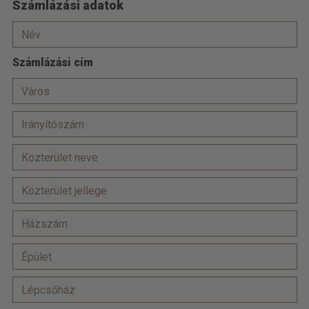
Számlázási adatok
Számlázási cím