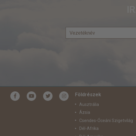
I
Földrészek
Ausztrália
Ázsia
Csendes-Óceáni Szigetvilág
Dél-Afrika