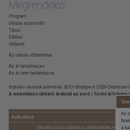
Megrendelés
Program:
Utazás azonosító:
Típus:
Ellátás:
Időpont:
Az utazás időtartama:
Az ár tartalmazza:
Az ár nem tartalmazza:
Indulási városok jelentése: BUD=Budapest DEB=Debrecen
A weboldalon látható áraknál az euró / forint árfolyam
Szer
Az o
Kalkuláció
fize
Minden utazó adatait az alábbiakban megadni
a ka