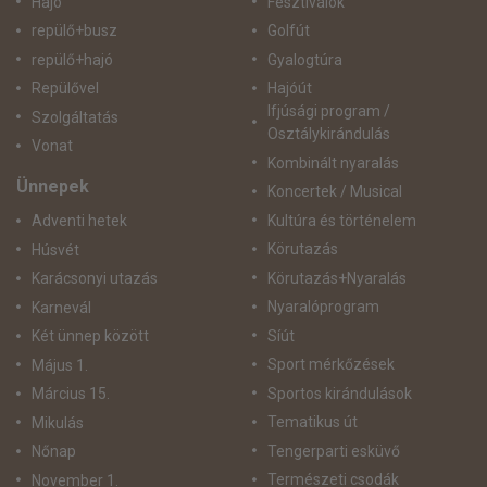
Hajó
Fesztiválok
repülő+busz
Golfút
repülő+hajó
Gyalogtúra
Repülővel
Hajóút
Ifjúsági program /
Szolgáltatás
Osztálykirándulás
Vonat
Kombinált nyaralás
Ünnepek
Koncertek / Musical
Kultúra és történelem
Adventi hetek
Körutazás
Húsvét
Körutazás+Nyaralás
Karácsonyi utazás
Nyaralóprogram
Karnevál
Síút
Két ünnep között
Sport mérkőzések
Május 1.
Sportos kirándulások
Március 15.
Tematikus út
Mikulás
Tengerparti esküvő
Nőnap
Természeti csodák
November 1.