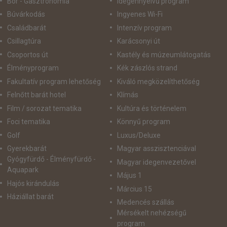
Bor - Gasztronómia
idegennyelvű program
Búvárkodás
Ingyenes Wi-Fi
Családbarát
Intenzív program
Csillagtúra
Karácsonyi út
Csoportos út
Kastély és múzeumlátogatás
Élményprogram
Kék zászlós strand
Fakultatív program lehetőség
Kiváló megközelíthetőség
Felnőtt barát hotel
Klímás
Film / sorozat tematika
Kultúra és történelem
Foci tematika
Könnyű program
Golf
Luxus/Deluxe
Gyerekbarát
Magyar asszisztenciával
Gyógyfürdő - Élményfürdő -
Magyar idegenvezetővel
Aquapark
Május 1
Hajós kirándulás
Március 15
Háziállat barát
Medencés szállás
Mérsékelt nehézségű
program