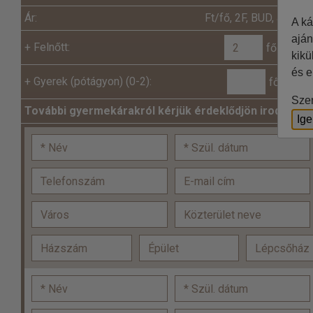
Ár:
Ft/fő, 2F, BUD, all in
A ká
aján
+
Felnőtt:
fő x
kikü
és e
+
Gyerek (pótágyon) (0-2):
fő x
Szer
További gyermekárakról kérjük érdeklődjön irodáinkb
Ig