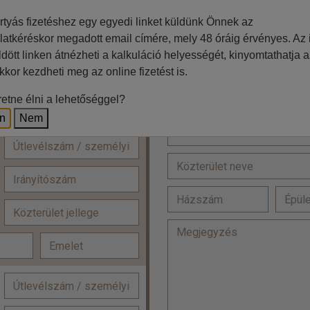
Jelölje be, ha a számlázási
clusive, kétágyas szoba superior
rtyás fizetéshez egy egyedi linket küldünk Önnek az
latkéréskor megadott email címére, mely 48 óráig érvényes. Az i
=
ldött linken átnézheti a kalkuláció helyességét, kinyomtathatja a
kkor kezdheti meg az online fizetést is.
=
etne élni a lehetőséggel?
Lakcím
an.
en
Nem