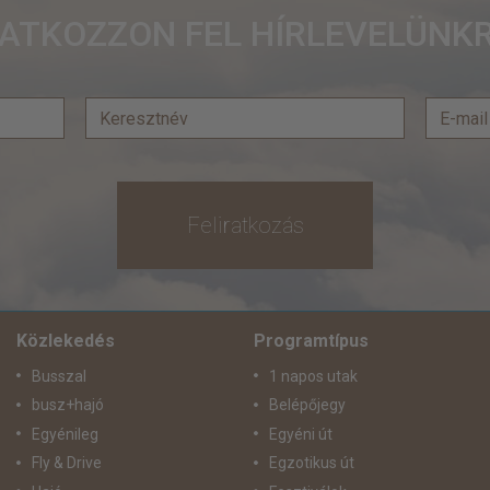
RATKOZZON FEL HÍRLEVELÜNKR
Feliratkozás
Közlekedés
Programtípus
Busszal
1 napos utak
busz+hajó
Belépőjegy
Egyénileg
Egyéni út
Fly & Drive
Egzotikus út