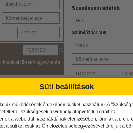
Számlázási adatok
Számlázási cím
Ft
z irodával történő egyeztetés
Süti beállítások
Törzsutas vagyok
Hozzájárulok, hogy adataim
kciók működésének érdekében sütiket használunk.A "Szükséges"
Az
ÁSZF-et
elolvastam és
hetetlenül szükségesek a webhely alapvető funkcióihoz.
Az
adatvédelmi tájékoztató
tenek a weboldal használatának elemzésében, tárolják a preferen
ket a sütiket csak az Ön előzetes beleegyezésével tároljuk a b
Kérjük igazolja, hogy Ön nem r