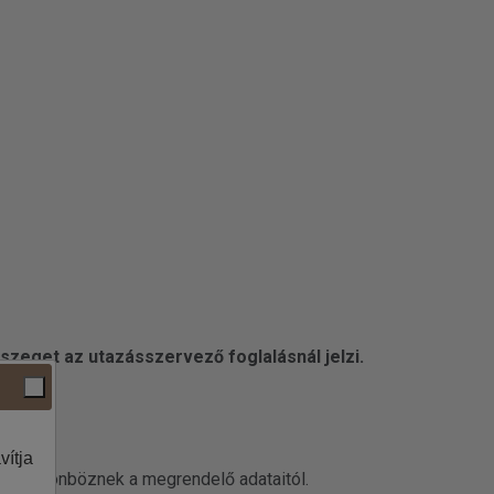
szeget az utazásszervező foglalásnál jelzi.
vítja
datai különböznek a megrendelő adataitól.