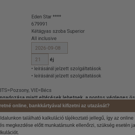
Eden Star ****
679991
Kétágyas szoba Superior
All inclusive
éj
• leírásánál jelzett szolgáltatások
• leírásánál jelzett szolgáltatások
 BTS=Pozsony, VIE=Bécs
 ingadozása miatt eltérések lehetnek, a pontos végleges ös
etné online, bankkártyával kifizetni az utazását?
ldalunkon található kalkuláció tájékoztató jellegű, így az online
Megrendelő adatai
tés megkezdése előtt munkatársunk ellenőrzi, szükség esetén ja
Jelölje be, ha az 1. utas a
 szíveskedjenek!
lkulációt.