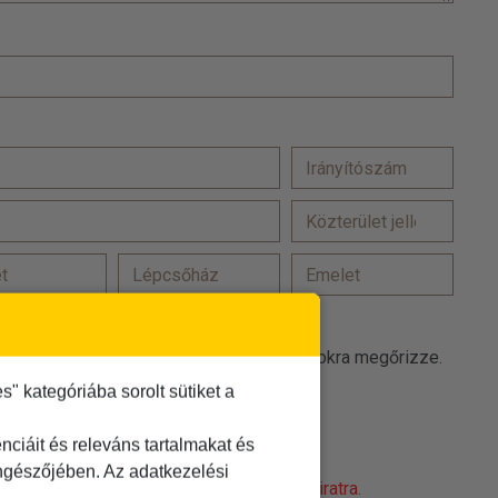
at a(z) TDM Utazási Iroda promóciós célokra megőrizze.
 kategóriába sorolt sütiket a
 elfogadom
t
elolvastam és elfogadom
ciáit és releváns tartalmakat és
öngészőjében. Az adatkezelési
obot! Kattintson a 'Nem vagyok robot' feliratra.