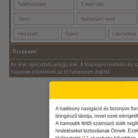
Összesen:
Az árak tájékoztató jellegű árak. A tényleges rendelés és a
folyamán eltérhetnek az itt feltüntetett áraktól!
A hatékony navigáció és bizonyos fun
böngésző tárolja, mivel ezek elenged
A harmadik féltől származó sütik segí
hirdetéseket biztosítanak Önnek. Eze
tájékoztatót
ITT
olvashatja bővebben.