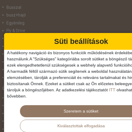
Busszal
busz+hajó
Egyénileg
Fly & Drive
Hajó
Süti beállítások
repülő+busz
A hatékony navigáció és bizonyos funkciók működésének érdekébe
repülő+hajó
használunk.A "Szükséges" kategóriába sorolt sütiket a böngésző tár
Repülővel
ezek elengedhetetlenül szükségesek a webhely alapvető funkcióih
Szolgáltatás
A harmadik féltől származó sütik segítenek a weboldal használatá
elemzésében, tárolják a preferenciáit és releváns tartalmakat és hi
Vonat
biztosítanak Önnek. Ezeket a sütiket csak az Ön előzetes beleegy
Ünnepek
tároljuk a böngészőjében. Az adatkezelési tájékoztatót
ITT
olvashat
bővebben.
Adventi hetek
Húsvét
Szeretem a sütiket
Karácsonyi utazás
Karnevál
Kiválasztottak elfogadása
Két ünnep között