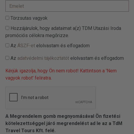
Törzsutas vagyok
Hozzájárulok, hogy adataimat a(z) TDM Utazási Iroda
promóciós célokra megőrizze.
Az
ÁSZF-et
elolvastam és elfogadom
Az
adatvédelmi tájékoztatót
elolvastam és elfogadom
Kérjük igazolja, hogy Ön nem robot! Kattintson a 'Nem
vagyok robot' feliratra.
A Megrendelem gomb megnyomásával Ön fizetési
kötelezettséggel járó megrendelést ad le az a TdM
Travel Tours Kft. felé.