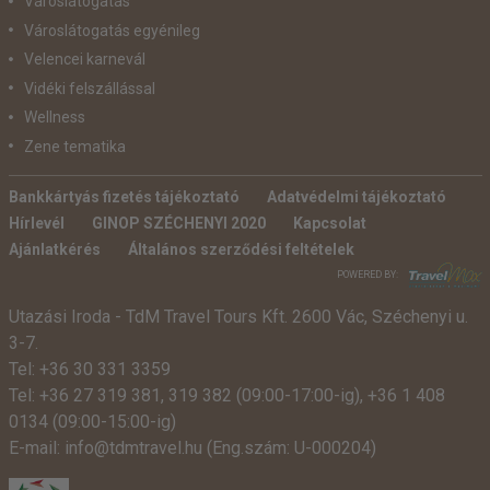
Városlátogatás
Városlátogatás egyénileg
Velencei karnevál
Vidéki felszállással
Wellness
Zene tematika
Bankkártyás fizetés tájékoztató
Adatvédelmi tájékoztató
Hírlevél
GINOP SZÉCHENYI 2020
Kapcsolat
Ajánlatkérés
Általános szerződési feltételek
POWERED BY:
Utazási Iroda -
TdM Travel Tours Kft. 2600 Vác, Széchenyi u.
3-7.
Tel:
+36 30 331 3359
Tel:
+36 27 319 381
,
319 382
(09:00-17:00-ig),
+36 1 408
0134 (09:00-15:00-ig)
E-mail:
info@tdmtravel.hu
(Eng.szám: U-000204)