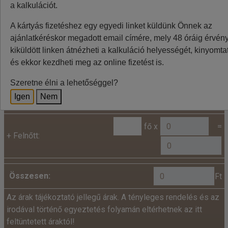
ingadozása miatt eltérések lehetnek, a pontos végleges
a kalkulációt.
összeget az utazásszervező foglalásnál jelzi.
A kártyás fizetéshez egy egyedi linket küldünk Önnek az
ajánlatkéréskor megadott email címére, mely 48 óráig érvénye
kiküldött linken átnézheti a kalkuláció helyességét, kinyomtat
Kalkuláció
és ekkor kezdheti meg az online fizetést is.
Minden utazó adatait az alábbiakban megadni
Szeretne élni a lehetőséggel?
szíveskedjenek!
Igen
Nem
Ár:
fő x
=
+
Felnőtt:
Összesen:
Ft
Az árak tájékoztató jellegű árak. A tényleges rendelés és az
irodával történő egyeztetés folyamán eltérhetnek az itt
feltüntetett áraktól!