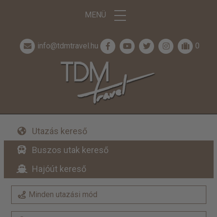
MENÜ
info@tdmtravel.hu
0
Utazás kereső
Buszos utak kereső
Hajóút kereső