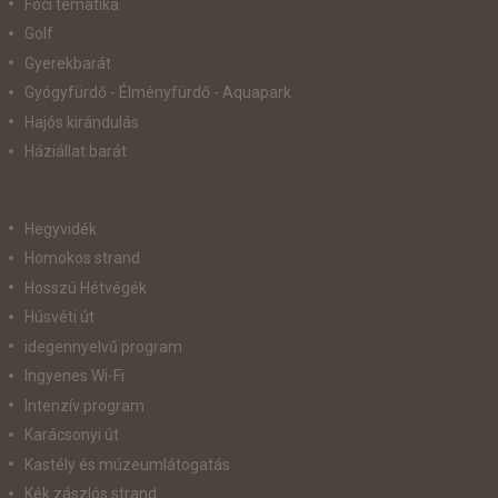
Foci tematika
Golf
Gyerekbarát
Gyógyfürdő - Élményfürdő - Aquapark
Hajós kirándulás
Háziállat barát
Hegyvidék
Homokos strand
Hosszú Hétvégék
Húsvéti út
idegennyelvű program
Ingyenes Wi-Fi
Intenzív program
Karácsonyi út
Kastély és múzeumlátogatás
Kék zászlós strand