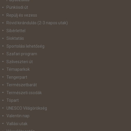
Pünkösdi út
Repülj és vezess
Rövid kirándulás (2-3 napos utak)
Síbérlettel
Síoktatás
Sportolási lehetőség
Szafari program
Szilveszteri út
Témaparkok
Tengerpart
Természetbarát
Természeti csodák
Tópart
UNESCO Világörökség
Valentin nap
Vallási utak