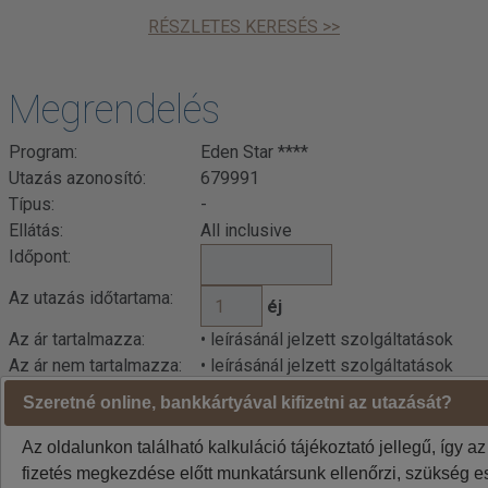
RÉSZLETES KERESÉS >>
Megrendelés
Program:
Eden Star ****
Utazás azonosító:
679991
Típus:
-
Ellátás:
All inclusive
Időpont:
Az utazás időtartama:
éj
Az ár tartalmazza:
• leírásánál jelzett szolgáltatások
Az ár nem tartalmazza:
• leírásánál jelzett szolgáltatások
Szeretné online, bankkártyával kifizetni az utazását?
Indulási városok jelentése: BUD=Budapest DEB=Debrecen
BTS=Pozsony, VIE=Bécs
Az oldalunkon található kalkuláció tájékoztató jellegű, így az
A weboldalon látható áraknál az euró / forint árfolyam
fizetés megkezdése előtt munkatársunk ellenőrzi, szükség es