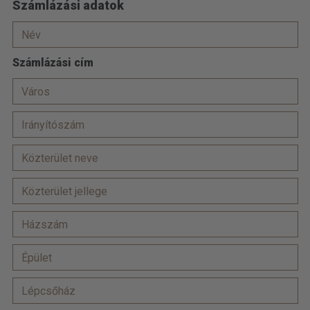
Számlázási adatok
Számlázási cím