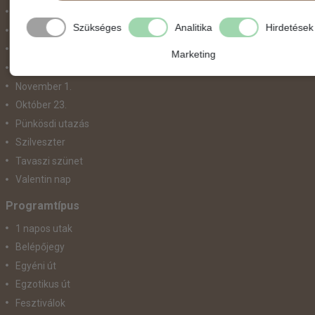
Május 1.
Szükséges
Analitika
Hirdetések
Március 15.
Mikulás
Marketing
Nőnap
November 1.
Október 23.
Pünkösdi utazás
Szilveszter
Tavaszi szünet
Valentin nap
Programtípus
1 napos utak
Belépőjegy
Egyéni út
Egzotikus út
Fesztiválok