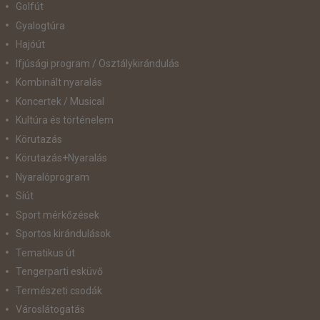
Golfút
Gyalogtúra
Hajóút
Ifjúsági program / Osztálykirándulás
Kombinált nyaralás
Koncertek / Musical
Kultúra és történelem
Körutazás
Körutazás+Nyaralás
Nyaralóprogram
Síút
Sport mérkőzések
Sportos kirándulások
Tematikus út
Tengerparti esküvő
Természeti csodák
Városlátogatás