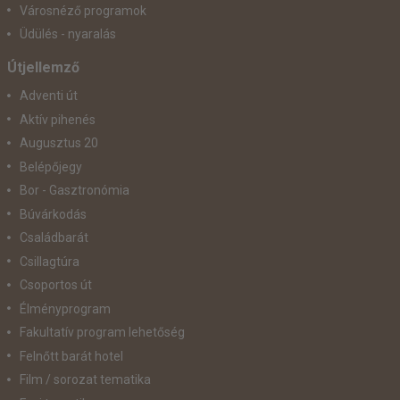
Városnéző programok
Üdülés - nyaralás
Útjellemző
Adventi út
Aktív pihenés
Augusztus 20
Belépőjegy
Bor - Gasztronómia
Búvárkodás
Családbarát
Csillagtúra
Csoportos út
Élményprogram
Fakultatív program lehetőség
Felnőtt barát hotel
Film / sorozat tematika