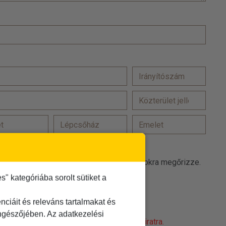
at a(z) TDM Utazási Iroda promóciós célokra megőrizze.
 kategóriába sorolt sütiket a
 elfogadom
t
elolvastam és elfogadom
ciáit és releváns tartalmakat és
öngészőjében. Az adatkezelési
obot! Kattintson a 'Nem vagyok robot' feliratra.