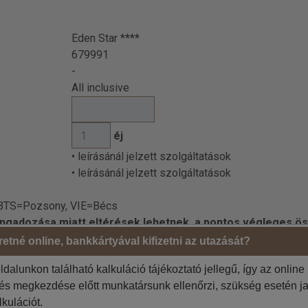
Eden Star ****
679991
-
All inclusive
éj
• leírásánál jelzett szolgáltatások
• leírásánál jelzett szolgáltatások
 BTS=Pozsony, VIE=Bécs
 ingadozása miatt eltérések lehetnek, a pontos végleges ös
etné online, bankkártyával kifizetni az utazását?
ldalunkon található kalkuláció tájékoztató jellegű, így az online
Megrendelő adatai
tés megkezdése előtt munkatársunk ellenőrzi, szükség esetén ja
Jelölje be, ha az 1. utas a
 szíveskedjenek!
lkulációt.