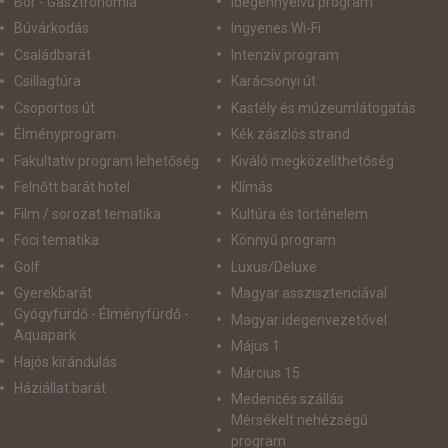
Bor - Gasztronómia
idegennyelvű program
Búvárkodás
Ingyenes Wi-Fi
Családbarát
Intenzív program
Csillagtúra
Karácsonyi út
Csoportos út
Kastély és múzeumlátogatás
Élményprogram
Kék zászlós strand
Fakultatív program lehetőség
Kiváló megközelíthetőség
Felnőtt barát hotel
Klímás
Film / sorozat tematika
Kultúra és történelem
Foci tematika
Könnyű program
Golf
Luxus/Deluxe
Gyerekbarát
Magyar asszisztenciával
Gyógyfürdő - Élményfürdő -
Magyar idegenvezetővel
Aquapark
Május 1
Hajós kirándulás
Március 15
Háziállat barát
Medencés szállás
Mérsékelt nehézségű
program