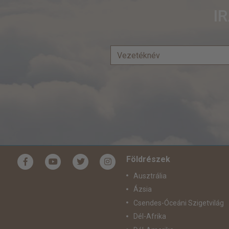
I
Földrészek
Ausztrália
Ázsia
Csendes-Óceáni Szigetvilág
Dél-Afrika