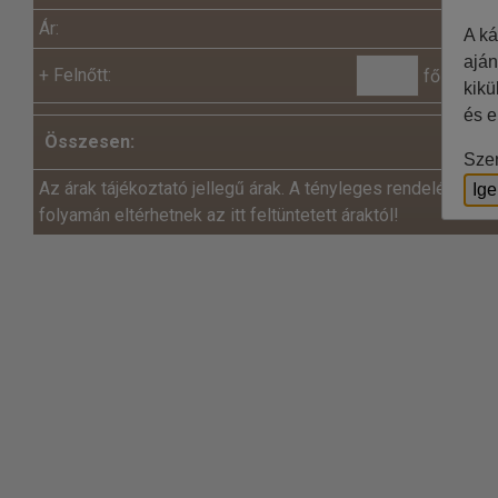
Ár:
A ká
aján
+
Felnőtt:
fő x
kikü
és e
Összesen:
Szer
Az árak tájékoztató jellegű árak. A tényleges rendelés és a
Ig
folyamán eltérhetnek az itt feltüntetett áraktól!