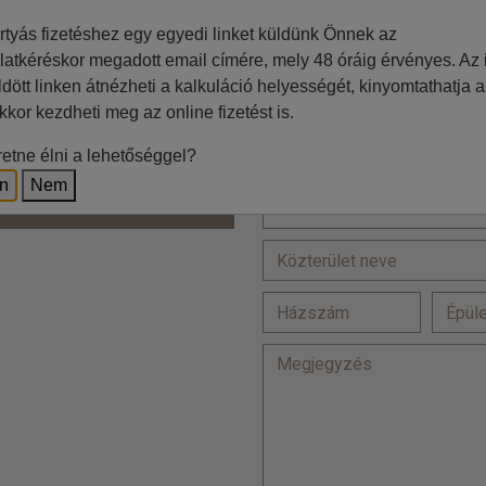
Jelölje be, ha a számlázási
rtyás fizetéshez egy egyedi linket küldünk Önnek az
latkéréskor megadott email címére, mely 48 óráig érvényes. Az i
=
ldött linken átnézheti a kalkuláció helyességét, kinyomtathatja a
kkor kezdheti meg az online fizetést is.
Ft
etne élni a lehetőséggel?
Lakcím
z irodával történő egyeztetés
en
Nem