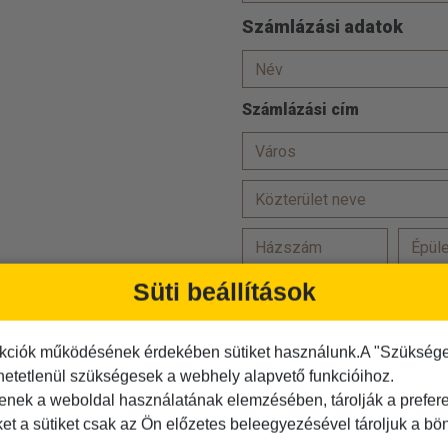
Számlázási adatok
Számlázási cím
Süti beállítások
Törzsutas vagyok
Hozzájárulok, hogy adataim
kciók működésének érdekében sütiket használunk.A "Szükséges"
Az
ÁSZF-et
elolvastam és
hetetlenül szükségesek a webhely alapvető funkcióihoz.
Az
adatvédelmi tájékoztató
tenek a weboldal használatának elemzésében, tárolják a preferen
ket a sütiket csak az Ön előzetes beleegyezésével tároljuk a b
Kérjük igazolja, hogy Ön nem r