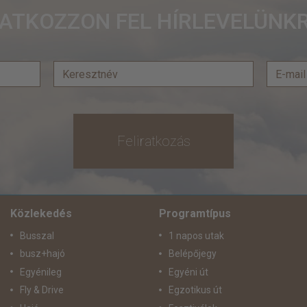
RATKOZZON FEL HÍRLEVELÜNKR
Feliratkozás
Közlekedés
Programtípus
Busszal
1 napos utak
busz+hajó
Belépőjegy
Egyénileg
Egyéni út
Fly & Drive
Egzotikus út