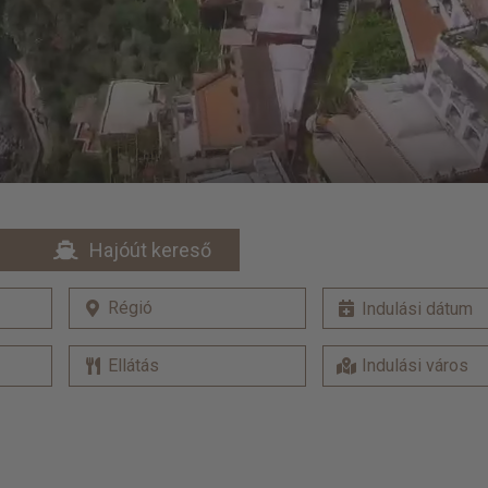
Hajóút kereső