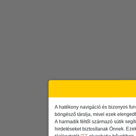
A hatékony navigáció és bizonyos fun
böngésző tárolja, mivel ezek elenged
A harmadik féltől származó sütik segí
hirdetéseket biztosítanak Önnek. Eze
tájékoztatót
ITT
olvashatja bővebben.