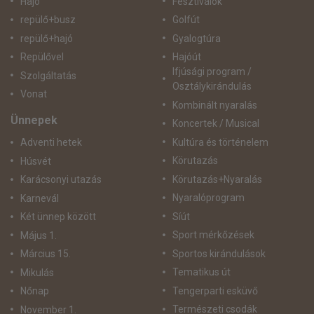
Hajó
Fesztiválok
repülő+busz
Golfút
repülő+hajó
Gyalogtúra
Repülővel
Hajóút
Ifjúsági program /
Szolgáltatás
Osztálykirándulás
Vonat
Kombinált nyaralás
Ünnepek
Koncertek / Musical
Kultúra és történelem
Adventi hetek
Körutazás
Húsvét
Körutazás+Nyaralás
Karácsonyi utazás
Nyaralóprogram
Karnevál
Síút
Két ünnep között
Sport mérkőzések
Május 1.
Sportos kirándulások
Március 15.
Tematikus út
Mikulás
Tengerparti esküvő
Nőnap
Természeti csodák
November 1.