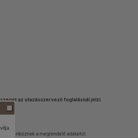
szeget az utazásszervező foglalásnál jelzi.
vítja
datai különböznek a megrendelő adataitól.