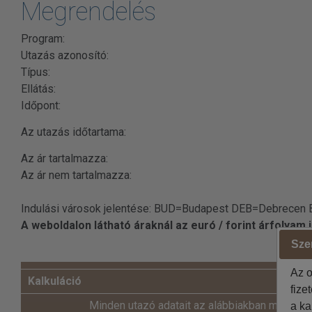
Megrendelés
Program:
Utazás azonosító:
Típus:
Ellátás:
Időpont:
Az utazás időtartama:
Az ár tartalmazza:
Az ár nem tartalmazza:
Indulási városok jelentése: BUD=Budapest DEB=Debrecen
A weboldalon látható áraknál az euró / forint árfolyam
Szer
Az o
Kalkuláció
fize
Minden utazó adatait az alábbiakban megadni
a ka