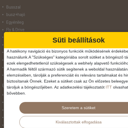
Busszal
busz+hajó
Egyénileg
Fly & Drive
Hajó
Süti beállítások
repülő+busz
A hatékony navigáció és bizonyos funkciók működésének érdekébe
repülő+hajó
használunk.A "Szükséges" kategóriába sorolt sütiket a böngésző tár
Repülővel
ezek elengedhetetlenül szükségesek a webhely alapvető funkcióih
Szolgáltatás
A harmadik féltől származó sütik segítenek a weboldal használatá
elemzésében, tárolják a preferenciáit és releváns tartalmakat és hi
Vonat
biztosítanak Önnek. Ezeket a sütiket csak az Ön előzetes beleegy
Ünnepek
tároljuk a böngészőjében. Az adatkezelési tájékoztatót
ITT
olvashat
bővebben.
Adventi hetek
Húsvét
Szeretem a sütiket
Karácsonyi utazás
Karnevál
Kiválasztottak elfogadása
Két ünnep között