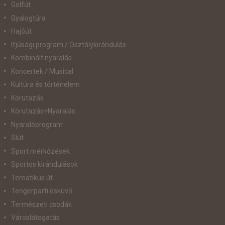
Golfút
Gyalogtúra
Hajóút
Ifjúsági program / Osztálykirándulás
Kombinált nyaralás
Koncertek / Musical
Kultúra és történelem
Körutazás
Körutazás+Nyaralás
Nyaralóprogram
Síút
Sport mérkőzések
Sportos kirándulások
Tematikus út
Tengerparti esküvő
Természeti csodák
Városlátogatás