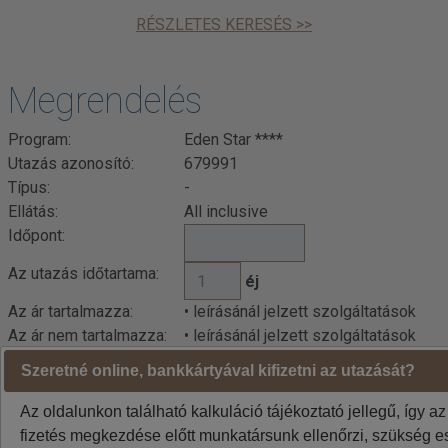
RÉSZLETES KERESÉS >>
Megrendelés
Program:
Eden Star ****
Utazás azonosító:
679991
Típus:
-
Ellátás:
All inclusive
Időpont:
Az utazás időtartama:
éj
Az ár tartalmazza:
• leírásánál jelzett szolgáltatások
Az ár nem tartalmazza:
• leírásánál jelzett szolgáltatások
Szeretné online, bankkártyával kifizetni az utazását?
Indulási városok jelentése: BUD=Budapest DEB=Debrecen
BTS=Pozsony, VIE=Bécs
Az oldalunkon található kalkuláció tájékoztató jellegű, így az
A weboldalon látható áraknál az euró / forint árfolyam
fizetés megkezdése előtt munkatársunk ellenőrzi, szükség es