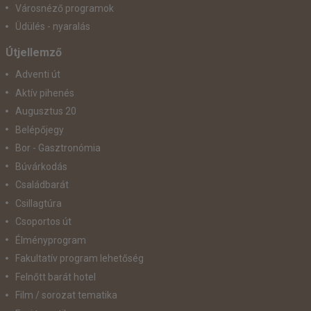
Városnéző programok
Üdülés - nyaralás
Útjellemző
Adventi út
Aktív pihenés
Augusztus 20
Belépőjegy
Bor - Gasztronómia
Búvárkodás
Családbarát
Csillagtúra
Csoportos út
Élményprogram
Fakultatív program lehetőség
Felnőtt barát hotel
Film / sorozat tematika