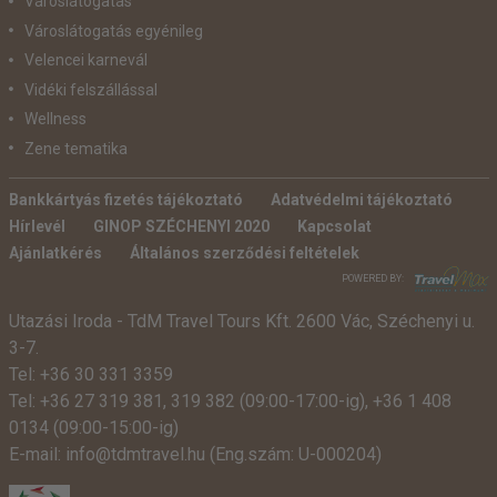
Városlátogatás
Városlátogatás egyénileg
Velencei karnevál
Vidéki felszállással
Wellness
Zene tematika
Bankkártyás fizetés tájékoztató
Adatvédelmi tájékoztató
Hírlevél
GINOP SZÉCHENYI 2020
Kapcsolat
Ajánlatkérés
Általános szerződési feltételek
POWERED BY:
Utazási Iroda -
TdM Travel Tours Kft. 2600 Vác, Széchenyi u.
3-7.
Tel:
+36 30 331 3359
Tel:
+36 27 319 381
,
319 382
(09:00-17:00-ig),
+36 1 408
0134 (09:00-15:00-ig)
E-mail:
info@tdmtravel.hu
(Eng.szám: U-000204)