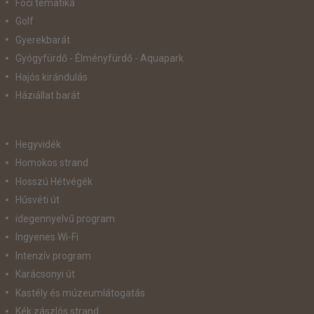
Foci tematika
Golf
Gyerekbarát
Gyógyfürdő - Élményfürdő - Aquapark
Hajós kirándulás
Háziállat barát
Hegyvidék
Homokos strand
Hosszú Hétvégék
Húsvéti út
idegennyelvű program
Ingyenes Wi-Fi
Intenzív program
Karácsonyi út
Kastély és múzeumlátogatás
Kék zászlós strand