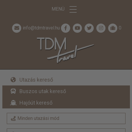
MENÜ
info@tdmtravel.hu
0
Utazás kereső
Buszos utak kereső
Hajóút kereső