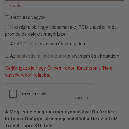
Törzsutas vagyok
Hozzájárulok, hogy adataimat a(z) TDM Utazási Iroda
promóciós célokra megőrizze.
Az
ÁSZF-et
elolvastam és elfogadom
Az
adatvédelmi tájékoztatót
elolvastam és elfogadom
Kérjük igazolja, hogy Ön nem robot! Kattintson a 'Nem
vagyok robot' feliratra.
A Megrendelem gomb megnyomásával Ön fizetési
kötelezettséggel járó megrendelést ad le az a TdM
Travel Tours Kft. felé.