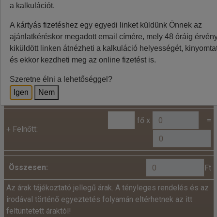
ingadozása miatt eltérések lehetnek, a pontos végleges
a kalkulációt.
összeget az utazásszervező foglalásnál jelzi.
A kártyás fizetéshez egy egyedi linket küldünk Önnek az
ajánlatkéréskor megadott email címére, mely 48 óráig érvénye
kiküldött linken átnézheti a kalkuláció helyességét, kinyomtat
Kalkuláció
és ekkor kezdheti meg az online fizetést is.
Minden utazó adatait az alábbiakban megadni
Szeretne élni a lehetőséggel?
szíveskedjenek!
Igen
Nem
Ár:
fő x
=
+
Felnőtt:
Összesen:
Ft
Az árak tájékoztató jellegű árak. A tényleges rendelés és az
irodával történő egyeztetés folyamán eltérhetnek az itt
feltüntetett áraktól!