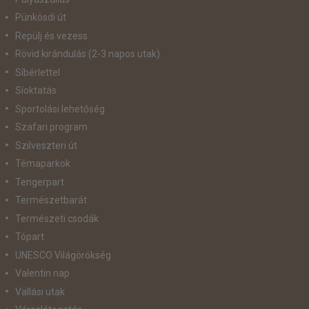
Pünkösdi út
Repülj és vezess
Rövid kirándulás (2-3 napos utak)
Síbérlettel
Síoktatás
Sportolási lehetőség
Szafari program
Szilveszteri út
Témaparkok
Tengerpart
Természetbarát
Természeti csodák
Tópart
UNESCO Világörökség
Valentin nap
Vallási utak