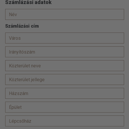
Számlázási adatok
Számlázási cím