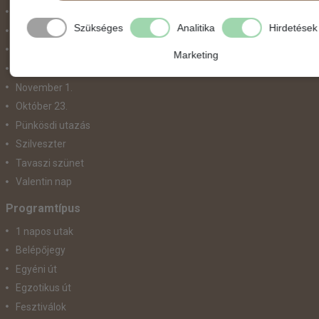
Május 1.
Szükséges
Analitika
Hirdetések
Március 15.
Mikulás
Marketing
Nőnap
November 1.
Október 23.
Pünkösdi utazás
Szilveszter
Tavaszi szünet
Valentin nap
Programtípus
1 napos utak
Belépőjegy
Egyéni út
Egzotikus út
Fesztiválok