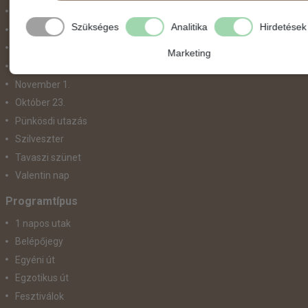
Május 1.
Szükséges
Analitika
Hirdetések
Március 15.
Mikulás
Marketing
Nőnap
November 1.
Október 23.
Pünkösdi utazás
Szilveszter
Tavaszi szünet
Valentin nap
Programtípus
1 napos utak
Belépőjegy
Egyéni út
Egzotikus út
Fesztiválok