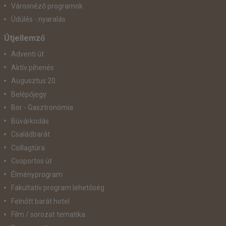
Városnéző programok
Üdülés - nyaralás
Útjellemző
Adventi út
Aktív pihenés
Augusztus 20
Belépőjegy
Bor - Gasztronómia
Búvárkodás
Családbarát
Csillagtúra
Csoportos út
Élményprogram
Fakultatív program lehetőség
Felnőtt barát hotel
Film / sorozat tematika