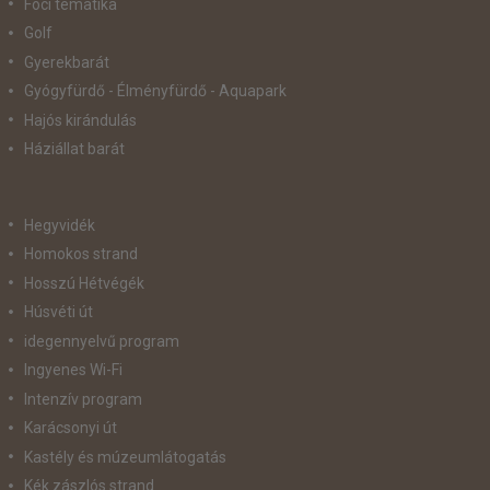
Foci tematika
Golf
Gyerekbarát
Gyógyfürdő - Élményfürdő - Aquapark
Hajós kirándulás
Háziállat barát
Hegyvidék
Homokos strand
Hosszú Hétvégék
Húsvéti út
idegennyelvű program
Ingyenes Wi-Fi
Intenzív program
Karácsonyi út
Kastély és múzeumlátogatás
Kék zászlós strand