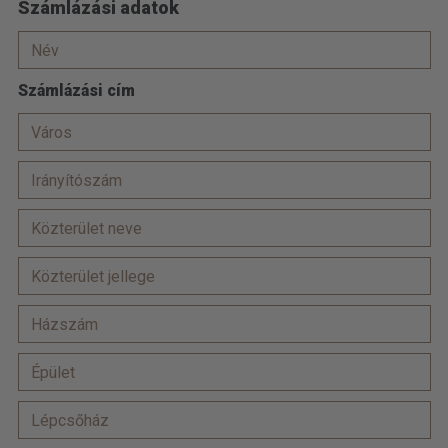
Számlázási adatok
Számlázási cím