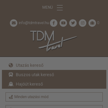
MENÜ
info@tdmtravel.hu
0
Utazás kereső
Buszos utak kereső
Hajóút kereső