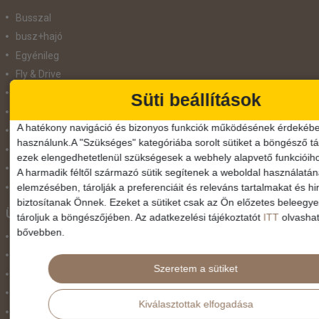
Busszal
busz+hajó
Egyénileg
Fly & Drive
Hajó
Süti beállítások
repülő+busz
A hatékony navigáció és bizonyos funkciók működésének érdekébe
repülő+hajó
használunk.A "Szükséges" kategóriába sorolt sütiket a böngésző tár
Repülővel
ezek elengedhetetlenül szükségesek a webhely alapvető funkcióih
Szolgáltatás
A harmadik féltől származó sütik segítenek a weboldal használatá
elemzésében, tárolják a preferenciáit és releváns tartalmakat és hi
Vonat
biztosítanak Önnek. Ezeket a sütiket csak az Ön előzetes beleegy
Ünnepek
tároljuk a böngészőjében. Az adatkezelési tájékoztatót
ITT
olvashat
bővebben.
Adventi hetek
Húsvét
Szeretem a sütiket
Karácsonyi utazás
Karnevál
Kiválasztottak elfogadása
Két ünnep között