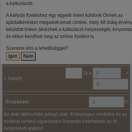
ingadozása miatt eltérések lehetnek, a pontos végleges
a kalkulációt.
összeget az utazásszervező foglalásnál jelzi.
A kártyás fizetéshez egy egyedi linket küldünk Önnek az
ajánlatkéréskor megadott email címére, mely 48 óráig érvénye
kiküldött linken átnézheti a kalkuláció helyességét, kinyomtat
Kalkuláció
és ekkor kezdheti meg az online fizetést is.
Minden utazó adatait az alábbiakban megadni
Szeretne élni a lehetőséggel?
szíveskedjenek!
Igen
Nem
Ár:
fő x
=
+
Felnőtt:
Összesen:
Ft
Az árak tájékoztató jellegű árak. A tényleges rendelés és az
irodával történő egyeztetés folyamán eltérhetnek az itt
feltüntetett áraktól!