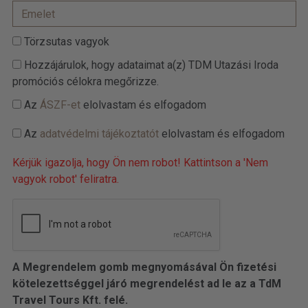
Törzsutas vagyok
Hozzájárulok, hogy adataimat a(z) TDM Utazási Iroda
promóciós célokra megőrizze.
Az
ÁSZF-et
elolvastam és elfogadom
Az
adatvédelmi tájékoztatót
elolvastam és elfogadom
Kérjük igazolja, hogy Ön nem robot! Kattintson a 'Nem
vagyok robot' feliratra.
A Megrendelem gomb megnyomásával Ön fizetési
kötelezettséggel járó megrendelést ad le az a TdM
Travel Tours Kft. felé.