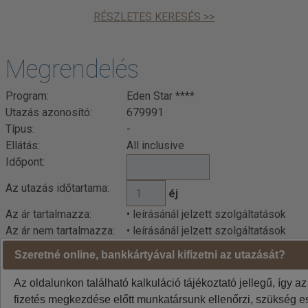
RÉSZLETES KERESÉS >>
Megrendelés
Program:
Eden Star ****
Utazás azonosító:
679991
Típus:
-
Ellátás:
All inclusive
Időpont:
Az utazás időtartama:
éj
Az ár tartalmazza:
• leírásánál jelzett szolgáltatások
Az ár nem tartalmazza:
• leírásánál jelzett szolgáltatások
Szeretné online, bankkártyával kifizetni az utazását?
Indulási városok jelentése: BUD=Budapest DEB=Debrecen
BTS=Pozsony, VIE=Bécs
Az oldalunkon található kalkuláció tájékoztató jellegű, így az
A weboldalon látható áraknál az euró / forint árfolyam
fizetés megkezdése előtt munkatársunk ellenőrzi, szükség es