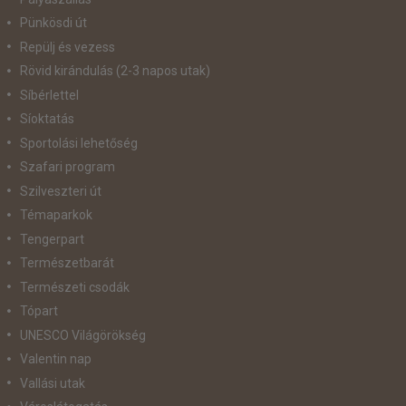
Pünkösdi út
Repülj és vezess
Rövid kirándulás (2-3 napos utak)
Síbérlettel
Síoktatás
Sportolási lehetőség
Szafari program
Szilveszteri út
Témaparkok
Tengerpart
Természetbarát
Természeti csodák
Tópart
UNESCO Világörökség
Valentin nap
Vallási utak