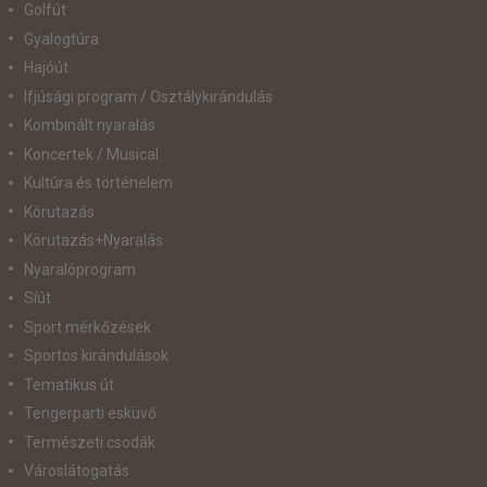
Golfút
Gyalogtúra
Hajóút
Ifjúsági program / Osztálykirándulás
Kombinált nyaralás
Koncertek / Musical
Kultúra és történelem
Körutazás
Körutazás+Nyaralás
Nyaralóprogram
Síút
Sport mérkőzések
Sportos kirándulások
Tematikus út
Tengerparti esküvő
Természeti csodák
Városlátogatás