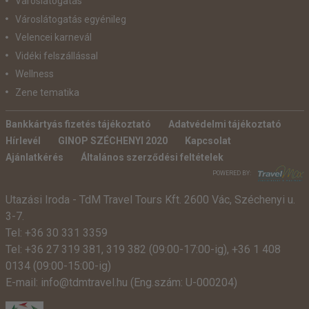
Városlátogatás
Városlátogatás egyénileg
Velencei karnevál
Vidéki felszállással
Wellness
Zene tematika
Bankkártyás fizetés tájékoztató
Adatvédelmi tájékoztató
Hírlevél
GINOP SZÉCHENYI 2020
Kapcsolat
Ajánlatkérés
Általános szerződési feltételek
POWERED BY:
Utazási Iroda -
TdM Travel Tours Kft. 2600 Vác, Széchenyi u.
3-7.
Tel:
+36 30 331 3359
Tel:
+36 27 319 381
,
319 382
(09:00-17:00-ig),
+36 1 408
0134 (09:00-15:00-ig)
E-mail:
info@tdmtravel.hu
(Eng.szám: U-000204)