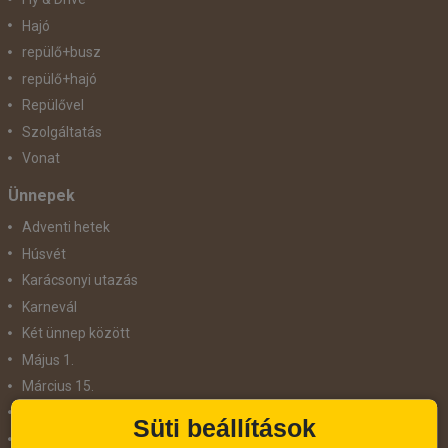
Hajó
repülő+busz
repülő+hajó
Repülővel
Szolgáltatás
Vonat
Ünnepek
Adventi hetek
Húsvét
Karácsonyi utazás
Karnevál
Két ünnep között
Május 1.
Március 15.
Mikulás
Süti beállítások
Nőnap