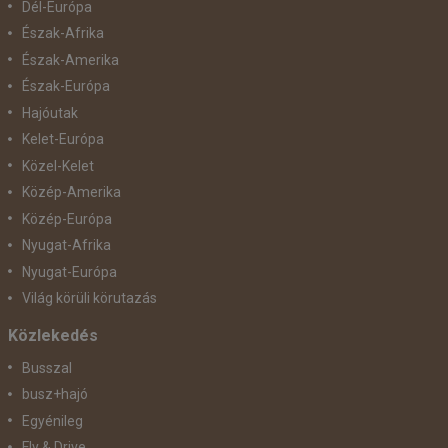
Dél-Európa
Észak-Afrika
Észak-Amerika
Észak-Európa
Hajóutak
Kelet-Európa
Közel-Kelet
Közép-Amerika
Közép-Európa
Nyugat-Afrika
Nyugat-Európa
Világ körüli körutazás
Közlekedés
Busszal
busz+hajó
Egyénileg
Fly & Drive