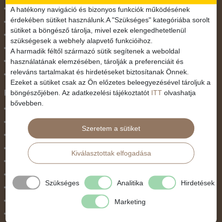
November 1.
A hatékony navigáció és bizonyos funkciók működésének
érdekében sütiket használunk.A "Szükséges" kategóriába sorolt
Október 23.
sütiket a böngésző tárolja, mivel ezek elengedhetetlenül
Pünkösdi utazás
szükségesek a webhely alapvető funkcióihoz.
Szilveszter
A harmadik féltől származó sütik segítenek a weboldal
használatának elemzésében, tárolják a preferenciáit és
Tavaszi szünet
releváns tartalmakat és hirdetéseket biztosítanak Önnek.
Valentin nap
Ezeket a sütiket csak az Ön előzetes beleegyezésével tároljuk a
Programtípus
böngészőjében. Az adatkezelési tájékoztatót
ITT
olvashatja
bővebben.
1 napos utak
Belépőjegy
Szeretem a sütiket
Egyéni út
Egzotikus út
Kiválasztottak elfogadása
Fesztiválok
Golfút
Szükséges
Analitika
Hirdetések
Gyalogtúra
Hajóút
Marketing
Ifjúsági program / Osztálykirándulás