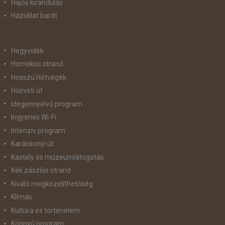
Hajós kirándulás
Háziállat barát
Hegyvidék
Homokos strand
Hosszú Hétvégék
Húsvéti út
idegennyelvű program
Ingyenes Wi-Fi
Intenzív program
Karácsonyi út
Kastély és múzeumlátogatás
Kék zászlós strand
Kiváló megközelíthetőség
Klímás
Kultúra és történelem
Könnyű program