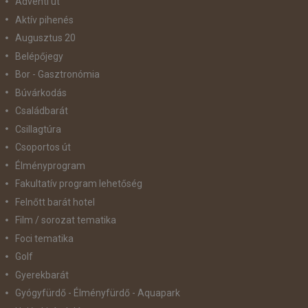
Adventi út
Aktív pihenés
Augusztus 20
Belépőjegy
Bor - Gasztronómia
Búvárkodás
Családbarát
Csillagtúra
Csoportos út
Élményprogram
Fakultatív program lehetőség
Felnőtt barát hotel
Film / sorozat tematika
Foci tematika
Golf
Gyerekbarát
Gyógyfürdő - Élményfürdő - Aquapark