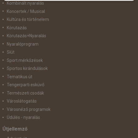
Kombinált nyaralás
Koncertek / Musical
Kultúra és történelem
Körutazás
Körutazás+Nyaralás
Nyaralóprogram
Síút
Sport mérkőzések
Sportos kirándulások
Tematikus út
Tengerparti esküvő
Természeti csodák
Városlátogatás
Városnéző programok
Üdülés - nyaralás
Útjellemző