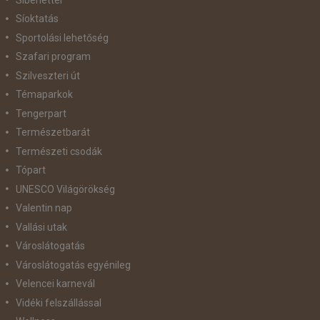
Síoktatás
Sportolási lehetőség
Szafari program
Szilveszteri út
Témaparkok
Tengerpart
Természetbarát
Természeti csodák
Tópart
UNESCO Világörökség
Valentin nap
Vallási utak
Városlátogatás
Városlátogatás egyénileg
Velencei karnevál
Vidéki felszállással