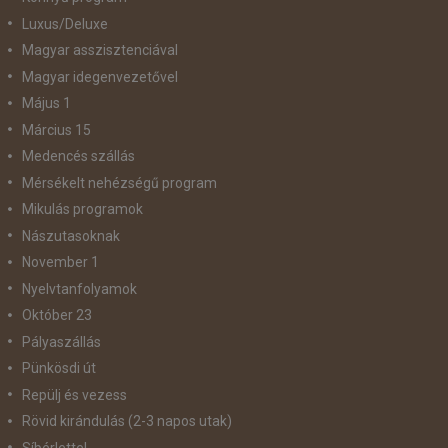
Luxus/Deluxe
Magyar asszisztenciával
Magyar idegenvezetővel
Május 1
Március 15
Medencés szállás
Mérsékelt nehézségű program
Mikulás programok
Nászutasoknak
November 1
Nyelvtanfolyamok
Október 23
Pályaszállás
Pünkösdi út
Repülj és vezess
Rövid kirándulás (2-3 napos utak)
Síbérlettel