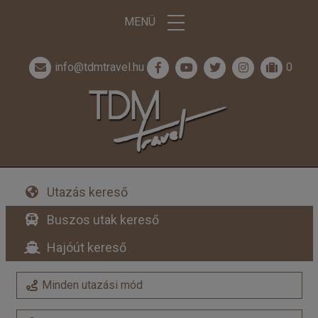
MENÜ
info@tdmtravel.hu
0
Utazás kereső
Buszos utak kereső
Hajóút kereső