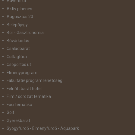
Adventi út
Aktív pihenés
Augusztus 20
Belépőjegy
Bor - Gasztronómia
Búvárkodás
Családbarát
Csillagtúra
Csoportos út
Élményprogram
Fakultatív program lehetőség
Felnőtt barát hotel
Film / sorozat tematika
Foci tematika
Golf
Gyerekbarát
Gyógyfürdő - Élményfürdő - Aquapark