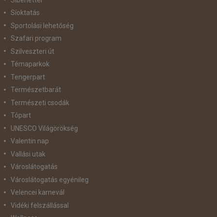
Síoktatás
Sportolási lehetőség
Szafari program
Szilveszteri út
Témaparkok
Tengerpart
Természetbarát
Természeti csodák
Tópart
UNESCO Világörökség
Valentin nap
Vallási utak
Városlátogatás
Városlátogatás egyénileg
Velencei karnevál
Vidéki felszállással