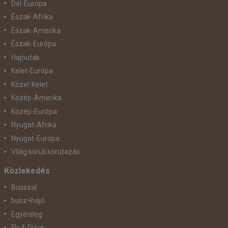
Dél-Európa
Észak-Afrika
Észak-Amerika
Észak-Európa
Hajóutak
Kelet-Európa
Közel-Kelet
Közép-Amerika
Közép-Európa
Nyugat-Afrika
Nyugat-Európa
Világ körüli körutazás
Közlekedés
Busszal
busz+hajó
Egyénileg
Fly & Drive