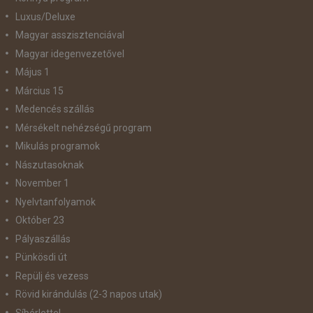
Luxus/Deluxe
Magyar asszisztenciával
Magyar idegenvezetővel
Május 1
Március 15
Medencés szállás
Mérsékelt nehézségű program
Mikulás programok
Nászutasoknak
November 1
Nyelvtanfolyamok
Október 23
Pályaszállás
Pünkösdi út
Repülj és vezess
Rövid kirándulás (2-3 napos utak)
Síbérlettel