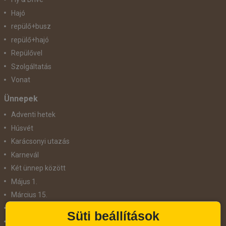
Hajó
repülő+busz
repülő+hajó
Repülővel
Szolgáltatás
Vonat
Ünnepek
Adventi hetek
Húsvét
Karácsonyi utazás
Karnevál
Két ünnep között
Május 1.
Március 15.
Mikulás
Süti beállítások
Nőnap