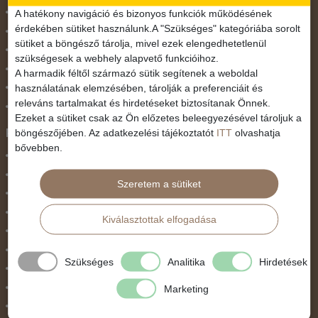
November 1.
A hatékony navigáció és bizonyos funkciók működésének
érdekében sütiket használunk.A "Szükséges" kategóriába sorolt
Október 23.
sütiket a böngésző tárolja, mivel ezek elengedhetetlenül
Pünkösdi utazás
szükségesek a webhely alapvető funkcióihoz.
Szilveszter
A harmadik féltől származó sütik segítenek a weboldal
használatának elemzésében, tárolják a preferenciáit és
Tavaszi szünet
releváns tartalmakat és hirdetéseket biztosítanak Önnek.
Valentin nap
Ezeket a sütiket csak az Ön előzetes beleegyezésével tároljuk a
Programtípus
böngészőjében. Az adatkezelési tájékoztatót
ITT
olvashatja
bővebben.
1 napos utak
Belépőjegy
Szeretem a sütiket
Egyéni út
Egzotikus út
Kiválasztottak elfogadása
Fesztiválok
Golfút
Szükséges
Analitika
Hirdetések
Gyalogtúra
Hajóút
Marketing
Ifjúsági program / Osztálykirándulás