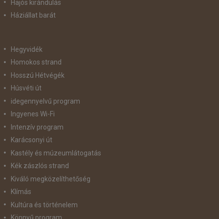
Hajós kirándulás
Háziállat barát
Hegyvidék
Homokos strand
Hosszú Hétvégék
Húsvéti út
idegennyelvű program
Ingyenes Wi-Fi
Intenzív program
Karácsonyi út
Kastély és múzeumlátogatás
Kék zászlós strand
Kiváló megközelíthetőség
Klímás
Kultúra és történelem
Könnyű program