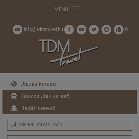
MENÜ
info@tdmtravel.hu
0
Utazás kereső
Buszos utak kereső
Hajóút kereső