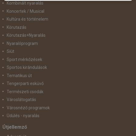
Kombinált nyaralás
Koncertek / Musical
Kultúra és történelem
Körutazás
Körutazás+Nyaralás
Nyaralóprogram
Síút
Sport mérkőzések
Sportos kirándulások
Tematikus út
Tengerparti esküvő
Természeti csodák
Városlátogatás
Városnéző programok
Üdülés - nyaralás
Útjellemző